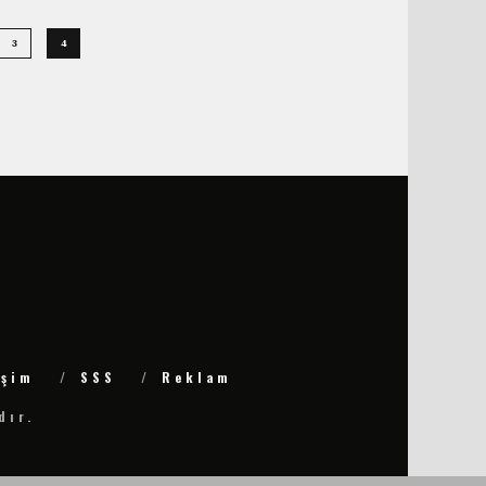
3
4
işim
SSS
Reklam
dır.