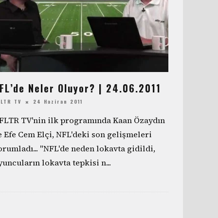
FL’de Neler Oluyor? | 24.06.2011
FLTR TV
24 Haziran 2011
FLTR TV'nin ilk programında Kaan Özaydın
e Efe Cem Elçi, NFL'deki son gelişmeleri
orumladı... "NFL'de neden lokavta gidildi,
yuncuların lokavta tepkisi n
...