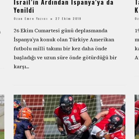
İsrail’in Ardından İspanya’ya da
T
Yenildi
K
Ozan Emre Yazıcı
27 Ekim 2019
Oz
26 Ekim Cumartesi günü deplasmanda
1
n
İspanya’ya konuk olan Türkiye Amerikan
m
futbolu milli takımı bir kez daha önde
k
başladığı ve uzun süre önde götürdüğü bir
A
karşı
...