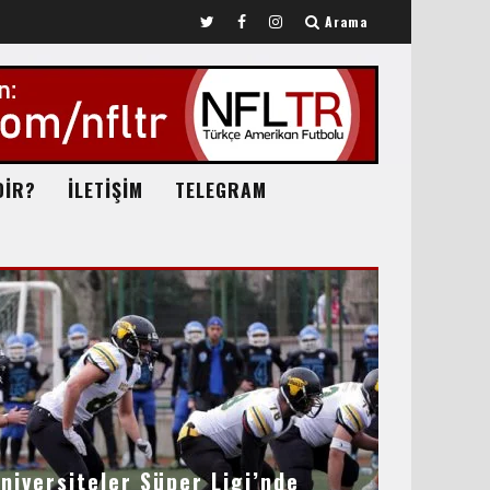
Arama
DİR?
İLETİŞİM
TELEGRAM
niversiteler Süper Ligi’nde