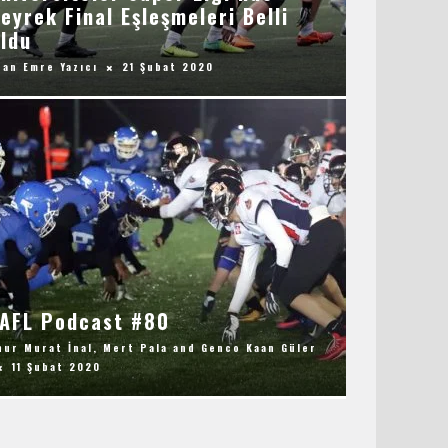
eyrek Final Eşleşmeleri Belli
ldu
zan Emre Yazıcı
21 Şubat 2020
AFL Podcast #80
nur Murat İnal
,
Mert Pala
and
Genco Kaan Güler
11 Şubat 2020