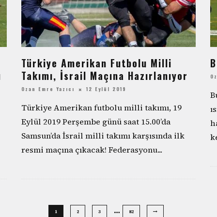
Türkiye Amerikan Futbolu Milli
B
u
Takımı, İsrail Maçına Hazırlanıyor
Oz
Ozan Emre Yazıcı
12 Eylül 2019
B
Türkiye Amerikan futbolu milli takımı, 19
ı
Eylül 2019 Perşembe günü saat 15.00’da
h
Samsun’da İsrail milli takımı karşısında ilk
k
resmi maçına çıkacak! Federasyonu
...
…
1
2
3
82