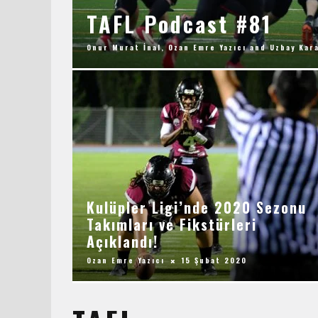
TAFL Podcast #81
Onur Murat İnal
,
Ozan Emre Yazıcı
and
Uzbay Kar
Kulüpler Ligi’nde 2020 Sezonu
Takımları ve Fikstürleri
Açıklandı!
Ozan Emre Yazıcı
15 Şubat 2020