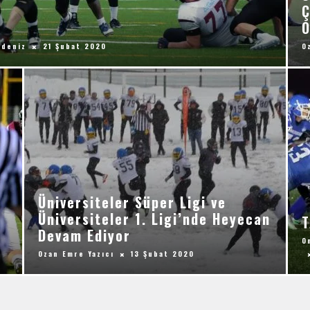
Ç
O
adeniz
21 Şubat 2020
O
Üniversiteler Süper Ligi ve
Üniversiteler 1. Ligi’nde Heyecan
T
Devam Ediyor
O
Ozan Emre Yazıcı
13 Şubat 2020