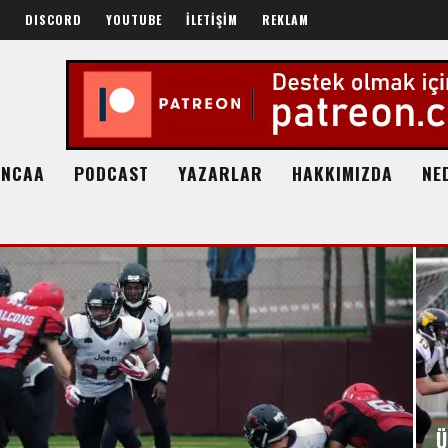
R
DISCORD
YOUTUBE
İLETİŞİM
REKLAM
NCAA
PODCAST
YAZARLAR
HAKKIMIZDA
NE
Ü