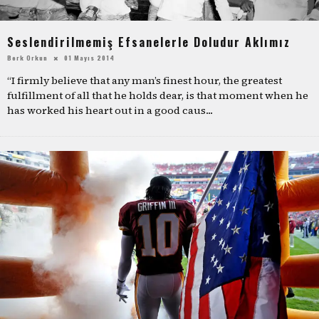
Seslendirilmemiş Efsanelerle Doludur Aklımız
Berk Orkun
01 Mayıs 2014
“I firmly believe that any man’s finest hour, the greatest
fulfillment of all that he holds dear, is that moment when he
has worked his heart out in a good caus
...