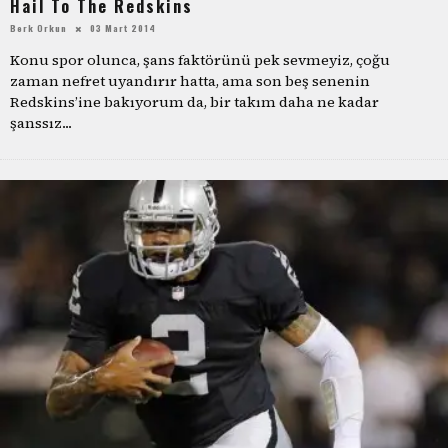
Hail To The Redskins
Berk Orkun
03 Mart 2014
Konu spor olunca, şans faktörünü pek sevmeyiz, çoğu
zaman nefret uyandırır hatta, ama son beş senenin
Redskins’ine bakıyorum da, bir takım daha ne kadar
şanssız
...