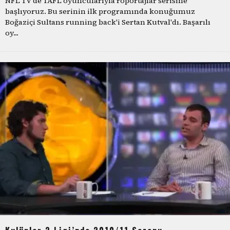
NFL TV'de TAFL oyuncularıyla röportajlar serisine
başlıyoruz. Bu serinin ilk programında konuğumuz
Boğaziçi Sultans running back'i Sertan Kutval'dı. Başarılı
oy
...