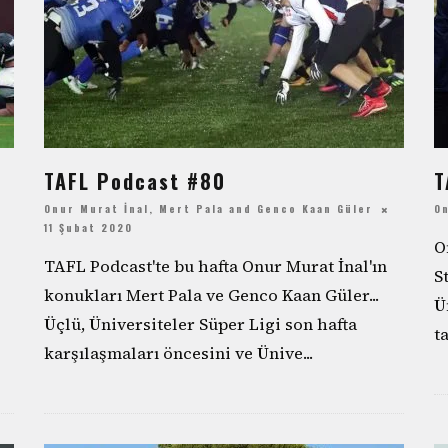
TAFL Podcast #80
T
Onur Murat İnal
,
Mert Pala
and
Genco Kaan Güler
On
11 Şubat 2020
O
TAFL Podcast'te bu hafta Onur Murat İnal'ın
S
konukları Mert Pala ve Genco Kaan Güler...
Ü
Üçlü, Üniversiteler Süper Ligi son hafta
t
karşılaşmaları öncesini ve Ünive
...