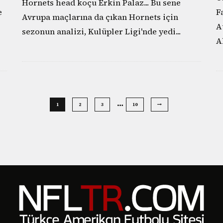
Hornets head koçu Erkin Palaz... Bu sene
e
F
Avrupa maçlarına da çıkan Hornets için
A
sezonun analizi, Kulüpler Ligi'nde yedi
...
A
…
1
2
3
10