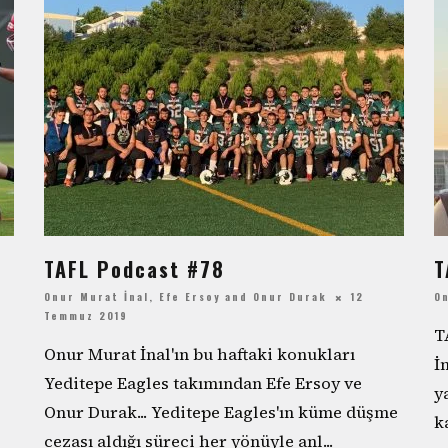
TAFL Podcast #78
T
Onur Murat İnal
,
Efe Ersoy
and
Onur Durak
12
On
Temmuz 2019
T
Onur Murat İnal'ın bu haftaki konukları
İ
Yeditepe Eagles takımından Efe Ersoy ve
y
Onur Durak... Yeditepe Eagles'ın küme düşme
k
cezası aldığı süreci her yönüyle anl
...