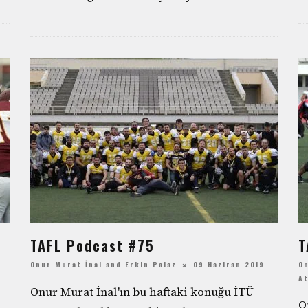
TAFL Podcast #75
T
Onur Murat İnal
and
Erkin Palaz
09 Haziran 2019
On
A
Onur Murat İnal'ın bu haftaki konuğu İTÜ
O