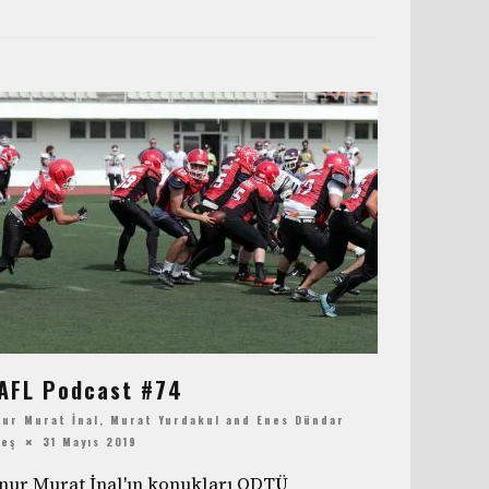
AFL Podcast #74
ur Murat İnal
,
Murat Yurdakul
and
Enes Dündar
teş
31 Mayıs 2019
nur Murat İnal'ın konukları ODTÜ