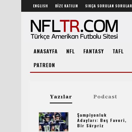
ENGLISH
BİZE KATILIN
SIKÇA SORULAN SORULA
ANASAYFA
NFL
FANTASY
TAFL
PATREON
Yazılar
Podcast
Şampiyonluk
Adayları: Beş Favori,
Bir Sürpriz