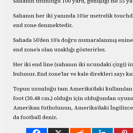
Sahanın uzunluğu 100 yard, genişliği ise 55 ya
Sahanın her iki yanında 10’ar metrelik touch
end zone denmektedir.
Sahada 50’den 10’a doğru numaralanmış enine 
end zone’a olan uzaklığı gösterirler.
Her iki end line (sahanın iki ucundaki çizgi) ü
bulunur. End zone’lar ve kale direkleri sayı ka
Topun uzunluğu tam Amerika’daki kullanılan ö
foot (30.48 cm.) olduğu için olduğundan oyuna 
Amerikan futbolunun, Amerika’daki İngilizce k
da football denir.