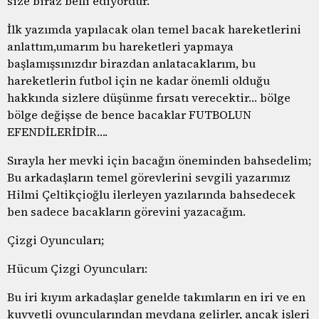
size biraz belli ediyordur.
İlk yazımda yapılacak olan temel bacak hareketlerini
anlattım,umarım bu hareketleri yapmaya
başlamışsınızdır birazdan anlatacaklarım, bu
hareketlerin futbol için ne kadar önemli olduğu
hakkında sizlere düşünme fırsatı verecektir… bölge
bölge değişse de bence bacaklar FUTBOLUN
EFENDİLERİDİR….
Sırayla her mevki için bacağın öneminden bahsedelim;
Bu arkadaşların temel görevlerini sevgili yazarımız
Hilmi Çeltikçioğlu ilerleyen yazılarında bahsedecek
ben sadece bacakların görevini yazacağım.
Çizgi Oyuncuları;
Hücum Çizgi Oyuncuları:
Bu iri kıyım arkadaşlar genelde takımların en iri ve en
kuvvetli oyuncularından meydana gelirler, ancak işleri