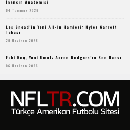
İnancın Anatomisi
04 Temmuz 2026
Les Snead’in Yeni All-In Hamlesi: Myles Garrett
Takası
29 Haziran 2026
Eski Koç, Yeni Umut: Aaron Rodgers’ın Son Dansı
06 Haziran 2026