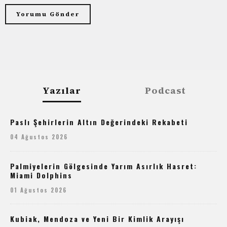
Yazılar
Podcast
Paslı Şehirlerin Altın Değerindeki Rekabeti
04 Ağustos 2026
Palmiyelerin Gölgesinde Yarım Asırlık Hasret:
Miami Dolphins
01 Ağustos 2026
Kubiak, Mendoza ve Yeni Bir Kimlik Arayışı