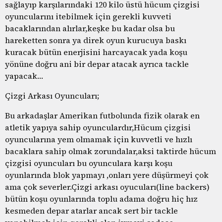
sağlayıp karşılarındaki 120 kilo üstü hücum çizgisi
oyuncularını itebilmek için gerekli kuvveti
bacaklarından alırlar,keşke bu kadar olsa bu
hareketten sonra ya direk oyun kurucuya baskı
kuracak bütün enerjisini harcayacak yada koşu
yönüne doğru ani bir depar atacak ayrıca tackle
yapacak…
Çizgi Arkası Oyuncuları;
Bu arkadaşlar Amerikan futbolunda fizik olarak en
atletik yapıya sahip oyunculardır,Hücum çizgisi
oyuncularına yem olmamak için kuvvetli ve hızlı
bacaklara sahip olmak zorundalar,aksi taktirde hücum
çizgisi oyuncuları bu oyunculara karşı koşu
oyunlarında blok yapmayı ,onları yere düşürmeyi çok
ama çok severler.Çizgi arkası oyucuları(line backers)
bütün koşu oyunlarında toplu adama doğru hiç hız
kesmeden depar atarlar ancak sert bir tackle