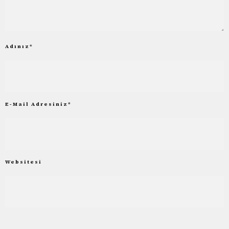
Adınız
*
E-Mail Adresiniz
*
Websitesi