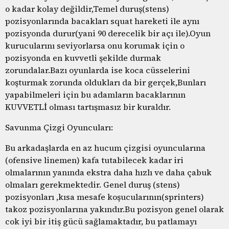
o kadar kolay değildir,Temel duruş(stens)
pozisyonlarında bacakları squat hareketi ile aynı
pozisyonda durur(yani 90 derecelik bir açı ile).Oyun
kurucularını seviyorlarsa onu korumak için o
pozisyonda en kuvvetli şekilde durmak
zorundalar.Bazı oyunlarda ise koca cüsselerini
koşturmak zorunda oldukları da bir gerçek,Bunları
yapabilmeleri için bu adamların bacaklarının
KUVVETLİ olması tartışmasız bir kuraldır.
Savunma Çizgi Oyuncuları:
Bu arkadaşlarda en az hucum çizgisi oyuncularına
(ofensive linemen) kafa tutabilecek kadar iri
olmalarının yanında ekstra daha hızlı ve daha çabuk
olmaları gerekmektedir. Genel duruş (stens)
pozisyonları ,kısa mesafe koşucularının(sprinters)
takoz pozisyonlarına yakındır.Bu pozisyon genel olarak
cok iyi bir itiş gücü sağlamaktadır, bu patlamayı