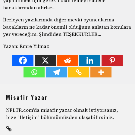
yapabilmek için gerekli olan ivmeyi sadece
bacaklarından alırlar…
İlerleyen yazılarımda diğer mevki oyuncularına
bacakların ne kadar önemli olduğunu anlatan konulara
yer vereceğim. Şimdiden TEŞEKKÜRLER…
Yazan: Emre Yılmaz
Misafir Yazar
NFLTR.com'da misafir yazar olmak istiyorsanız,
bize "İletişim" bölümümüzden ulaşabilirsiniz.