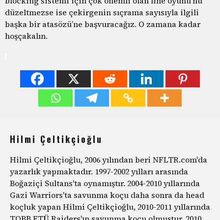
blocking sistemi için çok önemli olan line oyunu’nu
düzeltmezse ise çekirgenin sıçrama sayısıyla ilgili
başka bir atasözü’ne başvuracağız. O zamana kadar
hoşçakalın.
Hilmi Çeltikçioğlu
Hilmi Çeltikçioğlu, 2006 yılından beri NFLTR.com'da
yazarlık yapmaktadır. 1997-2002 yılları arasında
Boğaziçi Sultans'ta oynamıştır. 2004-2010 yıllarında
Gazi Warriors'ta savunma koçu daha sonra da head
koçluk yapan Hilmi Çeltikçioğlu, 2010-2011 yıllarında
TOBB ETÜ Raiders'ın savunma koçu olmuştur. 2010