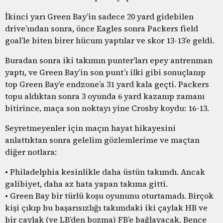
İkinci yarı Green Bay’in sadece 20 yard gidebilen
drive’ından sonra, önce Eagles sonra Packers field
goal’le biten birer hücum yaptılar ve skor 13-13’e geldi.
Buradan sonra iki takımın punter’ları epey antrenman
yaptı, ve Green Bay’in son punt’ı ilki gibi sonuçlanıp
top Green Bay’e endzone’a 31 yard kala geçti. Packers
topu aldıktan sonra 3 oyunda 6 yard kazanıp zamanı
bitirince, maça son noktayı yine Crosby koydu: 16-13.
Seyretmeyenler için maçın hayat hikayesini
anlattıktan sonra gelelim gözlemlerime ve maçtan
diğer notlara:
• Philadelphia kesinlikle daha üstün takımdı. Ancak
galibiyet, daha az hata yapan takıma gitti.
• Green Bay bir türlü koşu oyununu oturtamadı. Birçok
kişi çıkıp bu başarısızlığı takımdaki iki çaylak HB ve
bir çaylak (ve LB’den bozma) FB’e bağlayacak. Bence