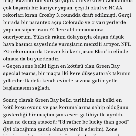
maçı kazandıran vuruşu yaptı. Üniversitesi Colorado’da
çok başarılı bir kariyer yapan, çeşitli okul ve NCAA
rekorları kıran Crosby 3. roundda draft edilmişti. Gerçi
burada bir parantez açıp Colorado ve civarı yerlerde
yapılan süper uzun FG’lere aldanmamanızı
öneriyorum. Yüksek rakım dolayısıyla oluşan düşük
hava basıncı sayesinde vuruşların menzili artıyor. NFL
FG rekorunun da Denver kicker’ı Jason Elam’in elinde
olması da bu yüzdendir.
• Geçen sene belki ligin en kötüsü olan Green Bay
special teams, bir maçta iki kere düşeş atarak takımın
yıllardır ilk defa kendi evinde sezona galibiyetle
başlamasını sağladı.
Sonuç olarak Green Bay belki tarihinin en belki en
kötü koşu oyunu ve pas korumalarına sahip olduğunu
gösterdiği bir maçtan şans eseri galibiyetle ayrıldı.
Ama ne demiş atasözü: “I’d rather be lucky than good”
(İyi olacağıma şanslı olmayı tercih ederim). Zone