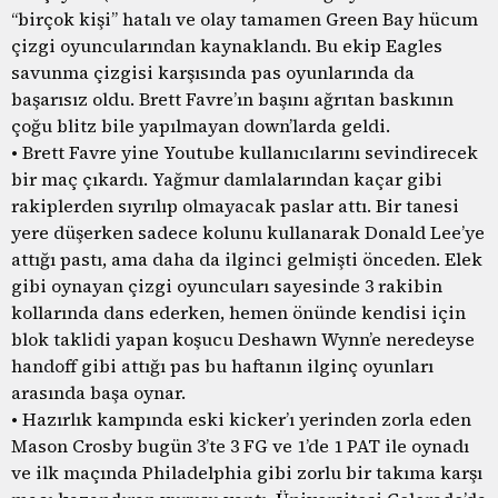
“birçok kişi” hatalı ve olay tamamen Green Bay hücum
çizgi oyuncularından kaynaklandı. Bu ekip Eagles
savunma çizgisi karşısında pas oyunlarında da
başarısız oldu. Brett Favre’ın başını ağrıtan baskının
çoğu blitz bile yapılmayan down’larda geldi.
• Brett Favre yine Youtube kullanıcılarını sevindirecek
bir maç çıkardı. Yağmur damlalarından kaçar gibi
rakiplerden sıyrılıp olmayacak paslar attı. Bir tanesi
yere düşerken sadece kolunu kullanarak Donald Lee’ye
attığı pastı, ama daha da ilginci gelmişti önceden. Elek
gibi oynayan çizgi oyuncuları sayesinde 3 rakibin
kollarında dans ederken, hemen önünde kendisi için
blok taklidi yapan koşucu Deshawn Wynn’e neredeyse
handoff gibi attığı pas bu haftanın ilginç oyunları
arasında başa oynar.
• Hazırlık kampında eski kicker’ı yerinden zorla eden
Mason Crosby bugün 3’te 3 FG ve 1’de 1 PAT ile oynadı
ve ilk maçında Philadelphia gibi zorlu bir takıma karşı