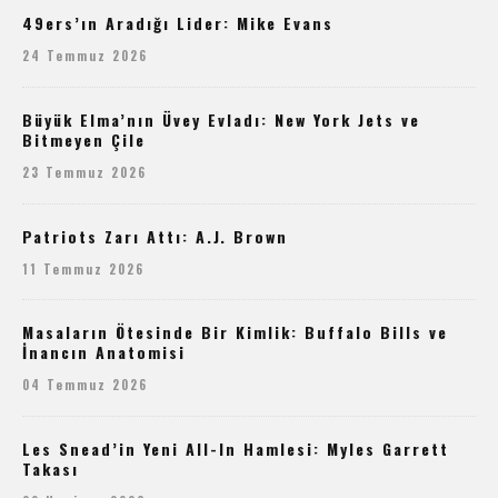
49ers’ın Aradığı Lider: Mike Evans
24 Temmuz 2026
Büyük Elma’nın Üvey Evladı: New York Jets ve
Bitmeyen Çile
23 Temmuz 2026
Patriots Zarı Attı: A.J. Brown
11 Temmuz 2026
Masaların Ötesinde Bir Kimlik: Buffalo Bills ve
İnancın Anatomisi
04 Temmuz 2026
Les Snead’in Yeni All-In Hamlesi: Myles Garrett
Takası