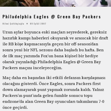
Philadelphia Eagles @ Green Bay Packers
Hilmi Çeltikçioğlu
09 Eylül 2007
Uzun aylar boyunca eski maçları seyrederek, gereksiz
hazırlık kampı haberleri okuyarak ve arasıcak bir draft
ile RB köşe kapmacasıyla geçen bir off-season’dan
sonra yeni bir NFL sezonu daha başladı bu hafta. Ben
de ilk maç yazımda Fox’un bana kişisel bir hediye
olarak yayınladığı Philadelphia Eagles @ Green Bay
Packers maçını inceleyeceğim.
Maç daha en başından iki etkili defansın karşılaşması
olacağını gösterdi. Önce Eagles, sonra Packers first
down alamayarak punt yapmak zorunda kaldı. Yalnız
Packers’ın punt’ında gelen fumble sonucu topu
endzone’da alan Green Bay oyuncuları takımlarını 7-0
önce geçirdi.