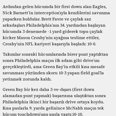
Ardından gelen hücumda bir first down alan Eagles,
Nick Barnett’in interception’ıyla kendilerini savunma
yaparken buldular. Brett Favre ve çaylak saz
arkadaşları Philadelphia’nın 34. yardından başlayan
hücumda 3 denemede -1 yard giderek topu çaylak
kicker Mason Crosby’nin ayağına teslime ettiler,
Crosby’nin NFL kariyeri başarıyla başladı: 10-0.
Takımlar sonraki hücumlarında birer punt yaptıktan
sonra Philadelphia maçın ilk adam gibi drive’ını
gerçekleştirdi, ama Green Bay’in etkili kısa mesafe
savunması yüzünden skoru 10-3 yapan field goal’la
yetinmek zorunda kaldı.
Green Bay bir kez daha 3-ve-dışarı (first down
alamadan punt yapmak) başarısına ulaştıktan sonra
Philadelphia ikinci bir başarılı drive ortaya koydu.
Kısa paslarla 9. yarda gelinince McNabb maçın tek
hücum touchdown’unu pasla yaptı:10-10.