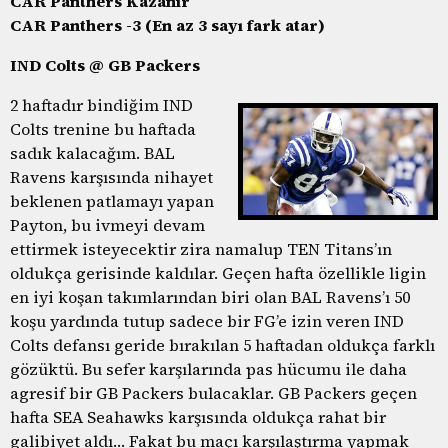
CAR Panthers Kazanır
CAR Panthers -3 (En az 3 sayı fark atar)
IND Colts @ GB Packers
2 haftadır bindiğim IND
Colts trenine bu haftada
sadık kalacağım. BAL
Ravens karşısında nihayet
beklenen patlamayı yapan
Payton, bu ivmeyi devam
ettirmek isteyecektir zira namalup TEN Titans’ın
oldukça gerisinde kaldılar. Geçen hafta özellikle ligin
en iyi koşan takımlarından biri olan BAL Ravens’ı 50
koşu yardında tutup sadece bir FG’e izin veren IND
Colts defansı geride bırakılan 5 haftadan oldukça farklı
gözüktü. Bu sefer karşılarında pas hücumu ile daha
agresif bir GB Packers bulacaklar. GB Packers geçen
hafta SEA Seahawks karşısında oldukça rahat bir
galibiyet aldı… Fakat bu maçı karşılaştırma yapmak