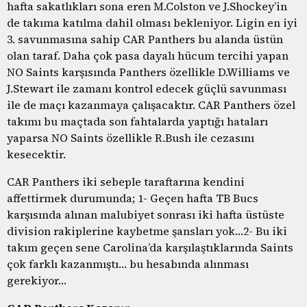
hafta sakatlıkları sona eren M.Colston ve J.Shockey’in
de takıma katılma dahil olması bekleniyor. Ligin en iyi
3. savunmasına sahip CAR Panthers bu alanda üstün
olan taraf. Daha çok pasa dayalı hücum tercihi yapan
NO Saints karşısında Panthers özellikle D.Williams ve
J.Stewart ile zamanı kontrol edecek güçlü savunması
ile de maçı kazanmaya çalışacaktır. CAR Panthers özel
takımı bu maçtada son fahtalarda yaptığı hataları
yaparsa NO Saints özellikle R.Bush ile cezasını
kesecektir.
CAR Panthers iki sebeple taraftarına kendini
affettirmek durumunda; 1- Geçen hafta TB Bucs
karşısında alınan malubiyet sonrası iki hafta üstüste
division rakiplerine kaybetme şansları yok…2- Bu iki
takım geçen sene Carolina’da karşılaştıklarında Saints
çok farklı kazanmıştı… bu hesabında alınması
gerekiyor…