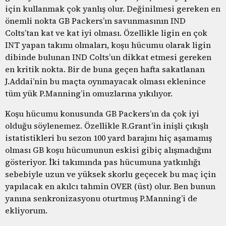
için kullanmak çok yanlış olur. Değinilmesi gereken en
önemli nokta GB Packers’ın savunmasının IND
Colts’tan kat ve kat iyi olması. Özellikle ligin en çok
INT yapan takımı olmaları, koşu hücumu olarak ligin
dibinde bulunan IND Colts’un dikkat etmesi gereken
en kritik nokta. Bir de buna geçen hafta sakatlanan
J.Addai’nin bu maçta oynmayacak olması eklenince
tüm yük P.Manning’in omuzlarına yıkılıyor.
Koşu hücumu konusunda GB Packers’ın da çok iyi
olduğu söylenemez. Özellikle R.Grant’in inişli çıkışlı
istatistikleri bu sezon 100 yard barajını hiç aşamamış
olması GB koşu hücumunun eskisi gibiç alışmadığını
gösteriyor. İki takımında pas hücumuna yatkınlığı
sebebiyle uzun ve yüksek skorlu geçecek bu maç için
yapılacak en akılcı tahmin OVER (üst) olur. Ben bunun
yanına senkronizasyonu oturtmuş P.Manning’i de
ekliyorum.