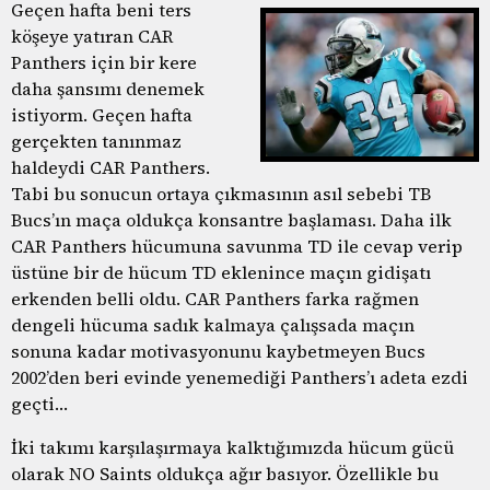
Geçen hafta beni ters
köşeye yatıran CAR
Panthers için bir kere
daha şansımı denemek
istiyorm. Geçen hafta
gerçekten tanınmaz
haldeydi CAR Panthers.
Tabi bu sonucun ortaya çıkmasının asıl sebebi TB
Bucs’ın maça oldukça konsantre başlaması. Daha ilk
CAR Panthers hücumuna savunma TD ile cevap verip
üstüne bir de hücum TD eklenince maçın gidişatı
erkenden belli oldu. CAR Panthers farka rağmen
dengeli hücuma sadık kalmaya çalışsada maçın
sonuna kadar motivasyonunu kaybetmeyen Bucs
2002’den beri evinde yenemediği Panthers’ı adeta ezdi
geçti…
İki takımı karşılaşırmaya kalktığımızda hücum gücü
olarak NO Saints oldukça ağır basıyor. Özellikle bu