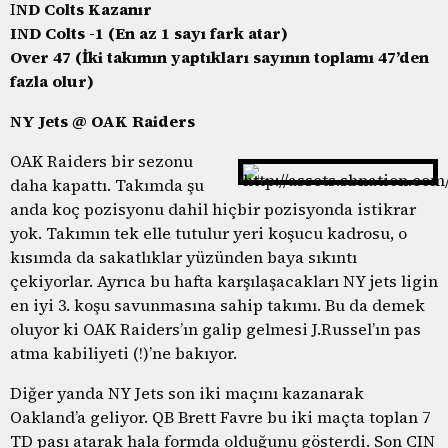
I
ND Colts Kazanır
IND Colts -1 (En az 1 sayı fark atar)
Over 47 (İki takımın yaptıkları sayının toplamı 47’den
fazla olur)
NY Jets @ OAK Raiders
OAK Raiders bir sezonu
daha kapattı. Takımda şu
anda koç pozisyonu dahil hiçbir pozisyonda istikrar
yok. Takımın tek elle tutulur yeri koşucu kadrosu, o
kısımda da sakatlıklar yüzünden baya sıkıntı
çekiyorlar. Ayrıca bu hafta karşılaşacakları NY jets ligin
en iyi 3. koşu savunmasına sahip takımı. Bu da demek
oluyor ki OAK Raiders’ın galip gelmesi J.Russel’ın pas
atma kabiliyeti (!)’ne bakıyor.
Diğer yanda NY Jets son iki maçını kazanarak
Oakland’a geliyor. QB Brett Favre bu iki maçta toplan 7
TD pası atarak hala formda olduğunu gösterdi. Son CIN