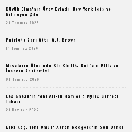
Büyük Elma’nın Üvey Evladı: New York Jets ve
Bitmeyen Çile
23 Temmuz 2026
Patriots Zarı Attı: A.J. Brown
11 Temmuz 2026
Masaların Ötesinde Bir Kimlik: Buffalo Bills ve
İnancın Anatomisi
04 Temmuz 2026
Les Snead’in Yeni All-In Hamlesi: Myles Garrett
Takası
29 Haziran 2026
Eski Koç, Yeni Umut: Aaron Rodgers’ın Son Dansı