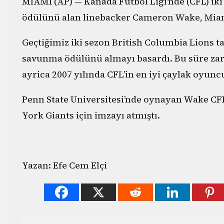
MIAMI (AP) — Kanada Futbol Ligi’nde (CFL) ik
ödülünü alan linebacker Cameron Wake, Miami
Geçtiğimiz iki sezon British Columbia Lions 
savunma ödülünü almayı basardı. Bu süre zar
ayrica 2007 yılında CFL’in en iyi çaylak oyuncu
Penn State Universitesi’nde oynayan Wake CF
York Giants için imzayı atmıştı.
Yazan: Efe Cem Elçi