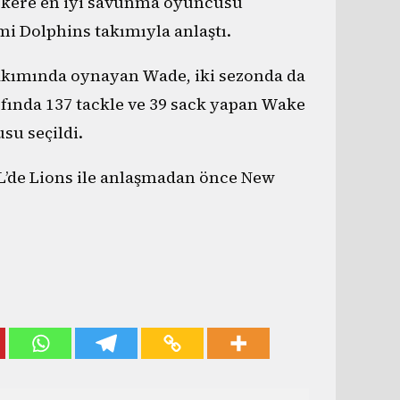
i kere en iyi savunma oyuncusu
 Dolphins takımıyla anlaştı.
takımında oynayan Wade, iki sezonda da
fında 137 tackle ve 39 sack yapan Wake
su seçildi.
L’de Lions ile anlaşmadan önce New