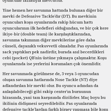
oyuncular fazlasıyla mevcuttur.
Yine hemen her savunma hattında bulunan diğer bir
mevki de Defensive Tackle’dır (DT). Bu mevkinin
oyuncuları koşu oyunlarında rakip hücum hattı
oyuncularının ilk hedefleri olduğundan, ve bir çok kere
ikiye-bir (double team) ile karşılaştıklarından,
savunma takımının diğer mevkilerine göre daha
cüsseli, dayanıklı vekuvvetli olmalıdır. Pas oyunlarında
sack yaptıkları pek nadirdir, burada asıl becerdikleri
cebi (pocket) QB’nin üstüne yıkmaya çalışmaktır. Koşu
oyunlarında ise yerlerini korumaları çok önemlidir.
Her savunmada görülmese de, 3 veya 5 oyuncudan
oluşan savunma hatlarında Nose Tackle (NT) diye
adlandırılan bir mevki olur. Bu oyuncu adından da
anlaşılabileceği gibi rakip center’ın burnunun
hizasında, yani tam karşısında dizilirler. Maç boyu bu
ikilinin didişmesi seyredilebilir. Pas oyunlarında
defensive tackle’lardan farklı birşey yapmasa bile koşu