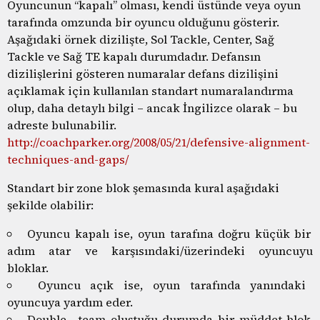
Oyuncunun “kapalı” olması, kendi üstünde veya oyun
tarafında omzunda bir oyuncu olduğunu gösterir.
Aşağıdaki örnek dizilişte, Sol Tackle, Center, Sağ
Tackle ve Sağ TE kapalı durumdadır. Defansın
dizilişlerini gösteren numaralar defans dizilişini
açıklamak için kullanılan standart numaralandırma
olup, daha detaylı bilgi – ancak İngilizce olarak – bu
adreste bulunabilir.
http://coachparker.org/2008/05/21/defensive-alignment-
techniques-and-gaps/
Standart bir zone blok şemasında kural aşağıdaki
şekilde olabilir:
Oyuncu kapalı ise, oyun tarafına doğru küçük bir
adım atar ve karşısındaki/üzerindeki oyuncuyu
bloklar.
Oyuncu açık ise, oyun tarafında yanındaki
oyuncuya yardım eder.
Double –team oluştuğu durumda bir müddet blok