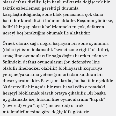
olası defans dizilişi için hayli miktarda değişecek bir
taktik ezberlemesi gerektiği durumla
karşılaştırıldığında, zone blok şemasında çok daha
basit bir kural dizisi bulunmaktadır. Koşunun yönü ise,
belirli bir gap olarak belirlenmekten çok, defansın
nereyi boş bıraktığını okumak ile alakalıdır:
Örnek olarak sağa doğru başlayan bir zone oyununda
(daha iyi isim bulamadık “sweet zone right” olabilir),
amaç line oyuncuları ile sağa doğru hareket eden ve
önündeki defans oyuncularını (bu defensive line
olabilir linebacker olabilir) bloklayarak koşucuya
yetişme/yakalama yeteneğini ortadan kaldıran bir
duvar yaratmaktır. Bazı şemalarda , bu basit bir şekilde
30 derecelik bir açıda bir rota hayal edip o rotadaki
herşeyi bloklamak olarak ortaya çıkabilir. Bir başka
uygulamada ise, hücum line oyuncularının “kapalı”
(covered) veya “açık” (uncovered) olarak
nitelendirilmesine göre değişiklik gösterir.