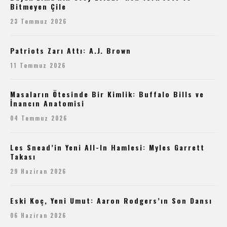
Bitmeyen Çile
23 Temmuz 2026
Patriots Zarı Attı: A.J. Brown
11 Temmuz 2026
Masaların Ötesinde Bir Kimlik: Buffalo Bills ve
İnancın Anatomisi
04 Temmuz 2026
Les Snead’in Yeni All-In Hamlesi: Myles Garrett
Takası
29 Haziran 2026
Eski Koç, Yeni Umut: Aaron Rodgers’ın Son Dansı
06 Haziran 2026