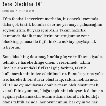
Zone Blocking 101
Kerem Ateş
16 Eylül 2009
Tüm football severlere merhaba, bir önceki yazımda
daha çok taktik konular üzerine yazmaya çalışacağımı
söylemiştim. Bu yazı için Milli Takım hazırlık
kampında da ilk temellerini oturttuğumuz zone
blocking şeması ile ilgili birkaç noktayı paylaşmak
istiyorum.
Zone blocking de amaç, line’da güç ve irilikten ziyade,
teknik ve hareketliliğe önem verebilmek, takım
line’ları arasındaki fiziksel güç farkını, taktik
kullanarak minimize edebilmektir. Bunu başarma yolu
ise, hareketli bir duvar oluşturup, saldırı noktasında
kilit line oyuncularına double-team blok oluşturmak,
ve rakibin oyununu, bloğa tepkisini okuyarak defansın
açığını yakalamaktır. Adam adama kural belirlendiği
ofans taktiklerinde, her oyuncunun, her oyun ve her