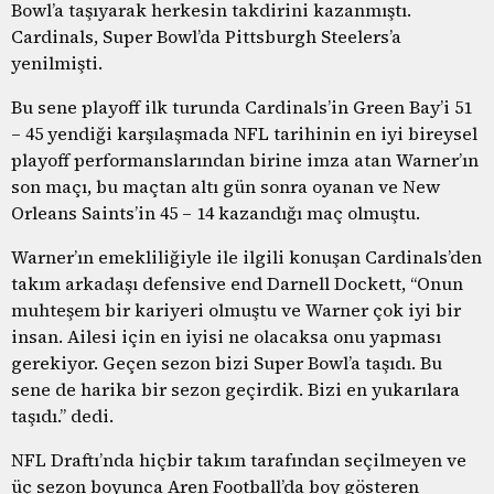
Bowl’a taşıyarak herkesin takdirini kazanmıştı.
Cardinals, Super Bowl’da Pittsburgh Steelers’a
yenilmişti.
Bu sene playoff ilk turunda Cardinals’in Green Bay’i 51
– 45 yendiği karşılaşmada NFL tarihinin en iyi bireysel
playoff performanslarından birine imza atan Warner’ın
son maçı, bu maçtan altı gün sonra oyanan ve New
Orleans Saints’in 45 – 14 kazandığı maç olmuştu.
Warner’ın emekliliğiyle ile ilgili konuşan Cardinals’den
takım arkadaşı defensive end Darnell Dockett, “Onun
muhteşem bir kariyeri olmuştu ve Warner çok iyi bir
insan. Ailesi için en iyisi ne olacaksa onu yapması
gerekiyor. Geçen sezon bizi Super Bowl’a taşıdı. Bu
sene de harika bir sezon geçirdik. Bizi en yukarılara
taşıdı.” dedi.
NFL Draftı’nda hiçbir takım tarafından seçilmeyen ve
üç sezon boyunca Aren Football’da boy gösteren