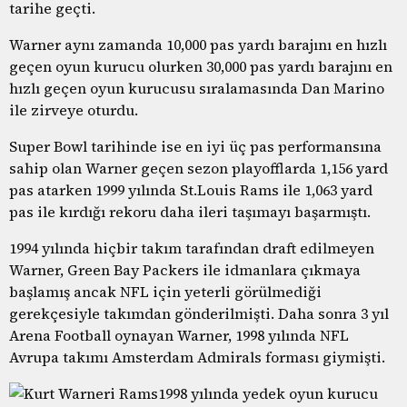
tarihe geçti.
Warner aynı zamanda 10,000 pas yardı barajını en hızlı
geçen oyun kurucu olurken 30,000 pas yardı barajını en
hızlı geçen oyun kurucusu sıralamasında Dan Marino
ile zirveye oturdu.
Super Bowl tarihinde ise en iyi üç pas performansına
sahip olan Warner geçen sezon playofflarda 1,156 yard
pas atarken 1999 yılında St.Louis Rams ile 1,063 yard
pas ile kırdığı rekoru daha ileri taşımayı başarmıştı.
1994 yılında hiçbir takım tarafından draft edilmeyen
Warner, Green Bay Packers ile idmanlara çıkmaya
başlamış ancak NFL için yeterli görülmediği
gerekçesiyle takımdan gönderilmişti. Daha sonra 3 yıl
Arena Football oynayan Warner, 1998 yılında NFL
Avrupa takımı Amsterdam Admirals forması giymişti.
1998 yılında yedek oyun kurucu