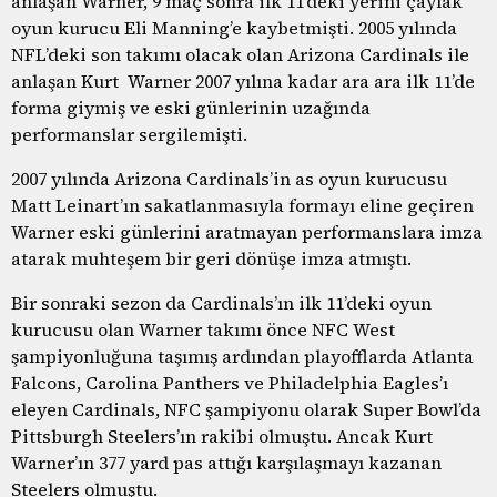
anlaşan Warner, 9 maç sonra ilk 11’deki yerini çaylak
oyun kurucu Eli Manning’e kaybetmişti. 2005 yılında
NFL’deki son takımı olacak olan Arizona Cardinals ile
anlaşan Kurt Warner 2007 yılına kadar ara ara ilk 11’de
forma giymiş ve eski günlerinin uzağında
performanslar sergilemişti.
2007 yılında Arizona Cardinals’in as oyun kurucusu
Matt Leinart’ın sakatlanmasıyla formayı eline geçiren
Warner eski günlerini aratmayan performanslara imza
atarak muhteşem bir geri dönüşe imza atmıştı.
Bir sonraki sezon da Cardinals’ın ilk 11’deki oyun
kurucusu olan Warner takımı önce NFC West
şampiyonluğuna taşımış ardından playofflarda Atlanta
Falcons, Carolina Panthers ve Philadelphia Eagles’ı
eleyen Cardinals, NFC şampiyonu olarak Super Bowl’da
Pittsburgh Steelers’ın rakibi olmuştu. Ancak Kurt
Warner’ın 377 yard pas attığı karşılaşmayı kazanan
Steelers olmuştu.