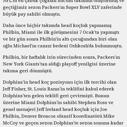
NFL’in en çabuk çoğalan hücum takımını oluşturmuş ve
geçtiğimiz sezon Packers’ın Super Bowl XLV zaferinde
büyük pay sahibi olmuştu.
Daha önce hiçbir takımda head koçluk yapmamış
Philbin, Miami ile ilk görüşmesini 7 Ocak’ta yapmıştı
ve bir gün sonra Philbin’in altı çocuğundan biri olan
oğlu Michael’ın cansız bedeni Oshkosh’da bulunmuştu.
Philbin, bir haftalık izin sürecinden sonra, Packers’ın
New York Giants’tan aldığı playoff yenilgisi üzerine
takıma geri dönmüştü.
Dolphins’in head koç pozisyonu için ilk tercihi olan
Jeff Fisher, St. Louis Rams’in teklifini kabul ederek
Dolphins’ten gelen teklifi geri çevirmişti. Bunun
üzerine Miami Dolphins’in sahibi Stephen Ross ve
genel menajeri Jeff Ireland head koçluk için Joe
Philbin, Denver Broncos ofansif koordinatörü Mike
McCoy ve geçen sezon Dolphins’te sezon sonuna kadar