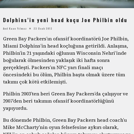
Dolphins’in yeni head koçu Joe Philbin oldu
And Kaan Yılmaz
23 Ocak 2012
Green Bay Packers’ın ofansif koordinatörü Joe Philbin,
Miami Dolphins’in head koçluğuna getirildi. Anlaşma,
Philbin’in 21 yaşındaki oğlunun Wisconsin Nehri’inde
boğularak ölmesinden yaklaşık iki hafta sonra
gerçekleşti. Packers’ın NFC yarı finali maçı
öncesindeki bu ölüm, Philbin başta olmak üzere tüm
takımı çok kötü etkilemişti.
Philbin 2003’ten beri Green Bay Packers’da çalışıyor ve
2007’den beri takımın ofansif koordinatörlüğünü
yapıyordu.
Bu dönemde Philbin, Green Bay Packers head coach’u
Mike McCharty’nin oyun felsefesine aykırı olarak,