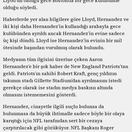
Llyod’un öldüğü gece Boston’da bir gece kulübünde
olduğu söyledi.
Haberlerde yer alan bilgilere göre Lloyd, Hernandez ve
iki kişi daha Hernandez’in kullandığı arabayla gece
kulübünden ayrıldı ancak Hernandez’in evine sadece
üç kişi döndü. Lloyd ise Hernandez’in evinin bir mil
ötesinde başından vurulmuş olarak bulundu.
Medyanın tüm ilgisini üzerine çeken Aaron
Hernandez’e bir şok haber de New England Patriots’tan
geldi. Patriots’ın sahibi Robert Kraft, genç yıldızın
takımın stadı Gillette Stadium’dan ayrılmasını istedi
gerekçe olarak ise stadın medya baskısıı altında
olmasını istememesini gösterdi.
Hernandez, cinayetle ilgili suçlu bulunsa da
bulunmasa da büyük ihtimalle sadece böyle bir olaya
karıştığı için NFL tarafından sert bir cezaya
çarptırılacak gibi gözüküyor. NFL Başkanı Roger