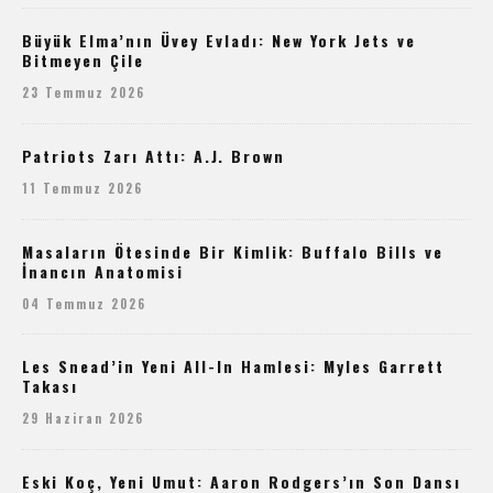
Büyük Elma’nın Üvey Evladı: New York Jets ve
Bitmeyen Çile
23 Temmuz 2026
Patriots Zarı Attı: A.J. Brown
11 Temmuz 2026
Masaların Ötesinde Bir Kimlik: Buffalo Bills ve
İnancın Anatomisi
04 Temmuz 2026
Les Snead’in Yeni All-In Hamlesi: Myles Garrett
Takası
29 Haziran 2026
Eski Koç, Yeni Umut: Aaron Rodgers’ın Son Dansı