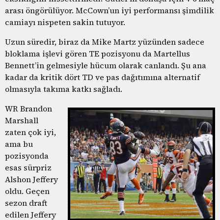
arası öngörülüyor. McCown’un iyi performansı şimdilik
camiayı nispeten sakin tutuyor.
Uzun süredir, biraz da Mike Martz yüzünden sadece
bloklama işlevi gören TE pozisyonu da Martellus
Bennett’in gelmesiyle hücum olarak canlandı. Şu ana
kadar da kritik dört TD ve pas dağıtımına alternatif
olmasıyla takıma katkı sağladı.
WR Brandon
Marshall
zaten çok iyi,
ama bu
pozisyonda
esas sürpriz
Alshon Jeffery
oldu. Geçen
sezon draft
edilen Jeffery