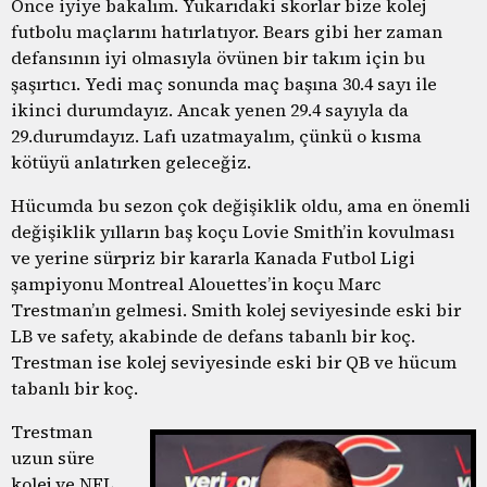
Önce iyiye bakalım. Yukarıdaki skorlar bize kolej
futbolu maçlarını hatırlatıyor. Bears gibi her zaman
defansının iyi olmasıyla övünen bir takım için bu
şaşırtıcı. Yedi maç sonunda maç başına 30.4 sayı ile
ikinci durumdayız. Ancak yenen 29.4 sayıyla da
29.durumdayız. Lafı uzatmayalım, çünkü o kısma
kötüyü anlatırken geleceğiz.
Hücumda bu sezon çok değişiklik oldu, ama en önemli
değişiklik yılların baş koçu Lovie Smith’in kovulması
ve yerine sürpriz bir kararla Kanada Futbol Ligi
şampiyonu Montreal Alouettes’in koçu Marc
Trestman’ın gelmesi. Smith kolej seviyesinde eski bir
LB ve safety, akabinde de defans tabanlı bir koç.
Trestman ise kolej seviyesinde eski bir QB ve hücum
tabanlı bir koç.
Trestman
uzun süre
kolej ve NFL