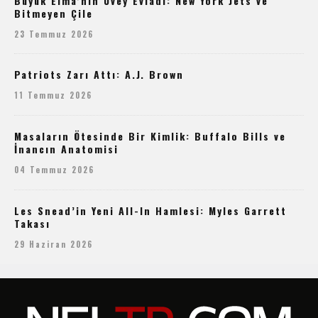
Büyük Elma’nın Üvey Evladı: New York Jets ve
Bitmeyen Çile
23 Temmuz 2026
Patriots Zarı Attı: A.J. Brown
11 Temmuz 2026
Masaların Ötesinde Bir Kimlik: Buffalo Bills ve
İnancın Anatomisi
04 Temmuz 2026
Les Snead’in Yeni All-In Hamlesi: Myles Garrett
Takası
29 Haziran 2026