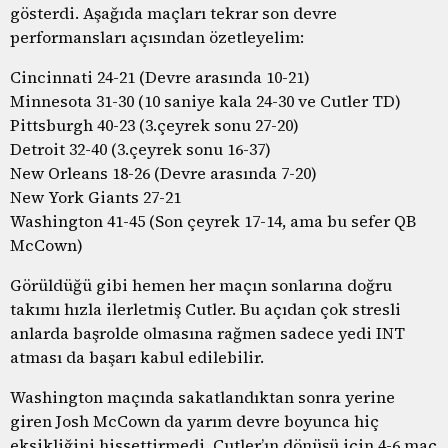
gösterdi. Aşağıda maçları tekrar son devre
performansları açısından özetleyelim:
Cincinnati 24-21 (Devre arasında 10-21)
Minnesota 31-30 (10 saniye kala 24-30 ve Cutler TD)
Pittsburgh 40-23 (3.çeyrek sonu 27-20)
Detroit 32-40 (3.çeyrek sonu 16-37)
New Orleans 18-26 (Devre arasında 7-20)
New York Giants 27-21
Washington 41-45 (Son çeyrek 17-14, ama bu sefer QB
McCown)
Görüldüğü gibi hemen her maçın sonlarına doğru
takımı hızla ilerletmiş Cutler. Bu açıdan çok stresli
anlarda başrolde olmasına rağmen sadece yedi INT
atması da başarı kabul edilebilir.
Washington maçında sakatlandıktan sonra yerine
giren Josh McCown da yarım devre boyunca hiç
eksikliğini hissettirmedi. Cutler’ın dönüşü için 4-6 maç