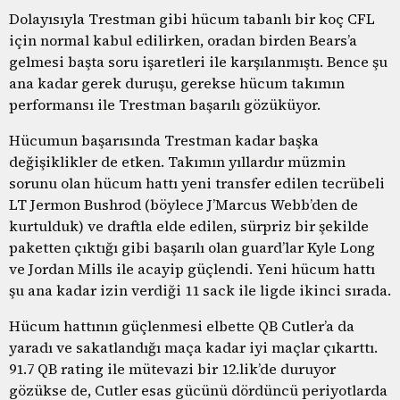
Dolayısıyla Trestman gibi hücum tabanlı bir koç CFL
için normal kabul edilirken, oradan birden Bears’a
gelmesi başta soru işaretleri ile karşılanmıştı. Bence şu
ana kadar gerek duruşu, gerekse hücum takımın
performansı ile Trestman başarılı gözüküyor.
Hücumun başarısında Trestman kadar başka
değişiklikler de etken. Takımın yıllardır müzmin
sorunu olan hücum hattı yeni transfer edilen tecrübeli
LT Jermon Bushrod (böylece J’Marcus Webb’den de
kurtulduk) ve draftla elde edilen, sürpriz bir şekilde
paketten çıktığı gibi başarılı olan guard’lar Kyle Long
ve Jordan Mills ile acayip güçlendi. Yeni hücum hattı
şu ana kadar izin verdiği 11 sack ile ligde ikinci sırada.
Hücum hattının güçlenmesi elbette QB Cutler’a da
yaradı ve sakatlandığı maça kadar iyi maçlar çıkarttı.
91.7 QB rating ile mütevazi bir 12.lik’de duruyor
gözükse de, Cutler esas gücünü dördüncü periyotlarda