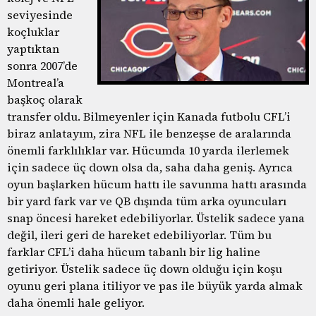
seviyesinde
koçluklar
yaptıktan
sonra 2007’de
Montreal’a
başkoç olarak
transfer oldu. Bilmeyenler için Kanada futbolu CFL’i
biraz anlatayım, zira NFL ile benzeşse de aralarında
önemli farklılıklar var. Hücumda 10 yarda ilerlemek
için sadece üç down olsa da, saha daha geniş. Ayrıca
oyun başlarken hücum hattı ile savunma hattı arasında
bir yard fark var ve QB dışında tüm arka oyuncuları
snap öncesi hareket edebiliyorlar. Üstelik sadece yana
değil, ileri geri de hareket edebiliyorlar. Tüm bu
farklar CFL’i daha hücum tabanlı bir lig haline
getiriyor. Üstelik sadece üç down olduğu için koşu
oyunu geri plana itiliyor ve pas ile büyük yarda almak
daha önemli hale geliyor.