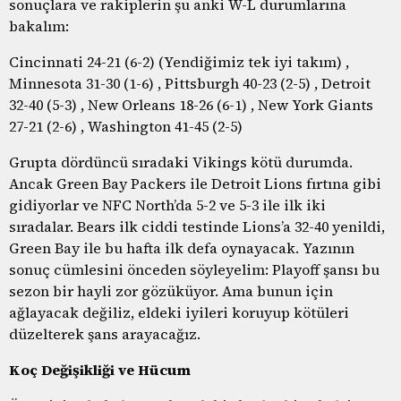
sonuçlara ve rakiplerin şu anki W-L durumlarına
bakalım:
Cincinnati 24-21 (6-2) (Yendiğimiz tek iyi takım) ,
Minnesota 31-30 (1-6) , Pittsburgh 40-23 (2-5) , Detroit
32-40 (5-3) , New Orleans 18-26 (6-1) , New York Giants
27-21 (2-6) , Washington 41-45 (2-5)
Grupta dördüncü sıradaki Vikings kötü durumda.
Ancak Green Bay Packers ile Detroit Lions fırtına gibi
gidiyorlar ve NFC North’da 5-2 ve 5-3 ile ilk iki
sıradalar. Bears ilk ciddi testinde Lions’a 32-40 yenildi,
Green Bay ile bu hafta ilk defa oynayacak. Yazının
sonuç cümlesini önceden söyleyelim: Playoff şansı bu
sezon bir hayli zor gözüküyor. Ama bunun için
ağlayacak değiliz, eldeki iyileri koruyup kötüleri
düzelterek şans arayacağız.
Koç Değişikliği ve Hücum