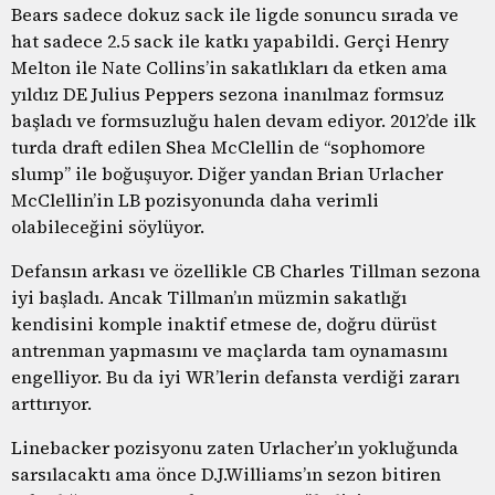
Bears sadece dokuz sack ile ligde sonuncu sırada ve
hat sadece 2.5 sack ile katkı yapabildi. Gerçi Henry
Melton ile Nate Collins’in sakatlıkları da etken ama
yıldız DE Julius Peppers sezona inanılmaz formsuz
başladı ve formsuzluğu halen devam ediyor. 2012’de ilk
turda draft edilen Shea McClellin de “sophomore
slump” ile boğuşuyor. Diğer yandan Brian Urlacher
McClellin’in LB pozisyonunda daha verimli
olabileceğini söylüyor.
Defansın arkası ve özellikle CB Charles Tillman sezona
iyi başladı. Ancak Tillman’ın müzmin sakatlığı
kendisini komple inaktif etmese de, doğru dürüst
antrenman yapmasını ve maçlarda tam oynamasını
engelliyor. Bu da iyi WR’lerin defansta verdiği zararı
arttırıyor.
Linebacker pozisyonu zaten Urlacher’ın yokluğunda
sarsılacaktı ama önce D.J.Williams’ın sezon bitiren