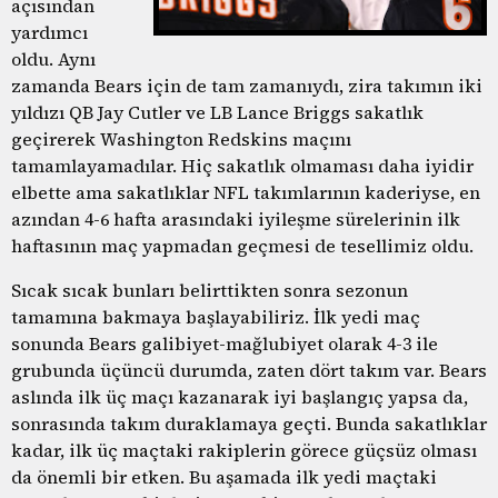
açısından
yardımcı
oldu. Aynı
zamanda Bears için de tam zamanıydı, zira takımın iki
yıldızı QB Jay Cutler ve LB Lance Briggs sakatlık
geçirerek Washington Redskins maçını
tamamlayamadılar. Hiç sakatlık olmaması daha iyidir
elbette ama sakatlıklar NFL takımlarının kaderiyse, en
azından 4-6 hafta arasındaki iyileşme sürelerinin ilk
haftasının maç yapmadan geçmesi de tesellimiz oldu.
Sıcak sıcak bunları belirttikten sonra sezonun
tamamına bakmaya başlayabiliriz. İlk yedi maç
sonunda Bears galibiyet-mağlubiyet olarak 4-3 ile
grubunda üçüncü durumda, zaten dört takım var. Bears
aslında ilk üç maçı kazanarak iyi başlangıç yapsa da,
sonrasında takım duraklamaya geçti. Bunda sakatlıklar
kadar, ilk üç maçtaki rakiplerin görece güçsüz olması
da önemli bir etken. Bu aşamada ilk yedi maçtaki