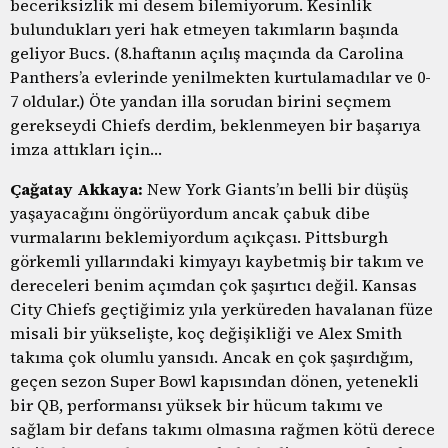
beceriksizlik mi desem bilemiyorum. Kesinlik
bulundukları yeri hak etmeyen takımların başında
geliyor Bucs. (8.haftanın açılış maçında da Carolina
Panthers’a evlerinde yenilmekten kurtulamadılar ve 0-
7 oldular.) Öte yandan illa sorudan birini seçmem
gerekseydi Chiefs derdim, beklenmeyen bir başarıya
imza attıkları için…
Çağatay Akkaya:
New York Giants’ın belli bir düşüş
yaşayacağını öngörüyordum ancak çabuk dibe
vurmalarını beklemiyordum açıkçası. Pittsburgh
görkemli yıllarındaki kimyayı kaybetmiş bir takım ve
dereceleri benim açımdan çok şaşırtıcı değil. Kansas
City Chiefs geçtiğimiz yıla yerküreden havalanan füze
misali bir yükselişte, koç değişikliği ve Alex Smith
takıma çok olumlu yansıdı. Ancak en çok şaşırdığım,
geçen sezon Super Bowl kapısından dönen, yetenekli
bir QB, performansı yüksek bir hücum takımı ve
sağlam bir defans takımı olmasına rağmen kötü derece