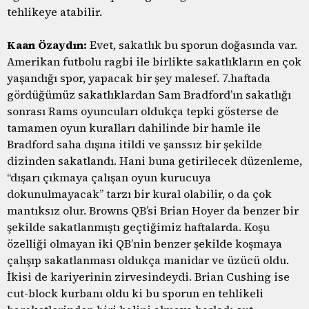
tehlikeye atabilir.
Kaan Özaydın:
Evet, sakatlık bu sporun doğasında var.
Amerikan futbolu ragbi ile birlikte sakatlıkların en çok
yaşandığı spor, yapacak bir şey malesef. 7.haftada
gördüğümüz sakatlıklardan Sam Bradford’ın sakatlığı
sonrası Rams oyuncuları oldukça tepki gösterse de
tamamen oyun kuralları dahilinde bir hamle ile
Bradford saha dışına itildi ve şanssız bir şekilde
dizinden sakatlandı. Hani buna getirilecek düzenleme,
“dışarı çıkmaya çalışan oyun kurucuya
dokunulmayacak” tarzı bir kural olabilir, o da çok
mantıksız olur. Browns QB’si Brian Hoyer da benzer bir
şekilde sakatlanmıştı geçtiğimiz haftalarda. Koşu
özelliği olmayan iki QB’nin benzer şekilde koşmaya
çalışıp sakatlanması oldukça manidar ve üzücü oldu.
İkisi de kariyerinin zirvesindeydi. Brian Cushing ise
cut-block kurbanı oldu ki bu sporun en tehlikeli