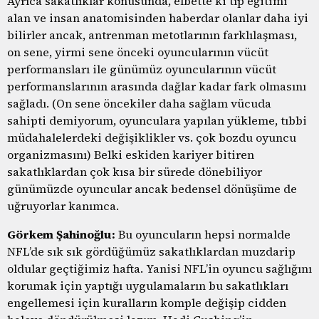
Ayrıca sakatlıklar konusunda, elbette ki tıp eğitimi
alan ve insan anatomisinden haberdar olanlar daha iyi
bilirler ancak, antrenman metotlarının farklılaşması,
on sene, yirmi sene önceki oyuncularının vücüt
performansları ile günümüz oyuncularının vücüt
performanslarının arasında dağlar kadar fark olmasını
sağladı. (On sene öncekiler daha sağlam vücuda
sahipti demiyorum, oyunculara yapılan yükleme, tıbbi
müdahalelerdeki değişiklikler vs. çok bozdu oyuncu
organizmasını) Belki eskiden kariyer bitiren
sakatlıklardan çok kısa bir sürede dönebiliyor
günümüzde oyuncular ancak bedensel dönüşüme de
uğruyorlar kanımca.
Görkem Şahinoğlu:
Bu oyuncuların hepsi normalde
NFL’de sık sık gördüğümüz sakatlıklardan muzdarip
oldular geçtiğimiz hafta. Yanisi NFL’in oyuncu sağlığını
korumak için yaptığı uygulamaların bu sakatlıkları
engellemesi için kuralların komple değişip cidden