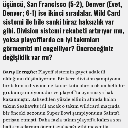
üçüncü, San Francisco (5-2), Denver (Evet,
Denver; 6-1) ise ikinci sıradalar. Wild Card
sistemi ile bile sanki biraz haksızlık var
gibi. Division sistemi rekabeti artırıyor mu,
yoksa playofflarda en iyi takımları
görmemizi mi engelliyor? Önereceğiniz
değişiklik var mı?
Barış Erengüç:
Playoff sistemin gayet adaletli
olduğunu düşünüyorum. Bir kere division şampiyonu
bir takım o division ne kadar kötü olursa olsun belli bir
grubun şampiyonudur ve playoff’ta oynamaya hak
kazanmıştır. Bahsedilen yüzde ellinin altında kalan
takım Seahawks idi ancak o takım wildcard maçında
bir önceki sezonun Super Bowl şampiyonunu Saints’i
perişan etmişti. Daha fazla takım playoff’a kalırsa son
hafta maçlarının önemi azalacağı gibi mevcutta