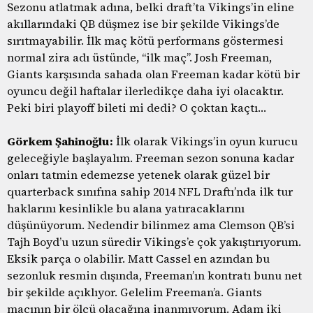
Sezonu atlatmak adına, belki draft’ta Vikings’in eline
akıllarındaki QB düşmez ise bir şekilde Vikings’de
sırıtmayabilir. İlk maç kötü performans göstermesi
normal zira adı üstünde, “ilk maç”. Josh Freeman,
Giants karşısında sahada olan Freeman kadar kötü bir
oyuncu değil haftalar ilerledikçe daha iyi olacaktır.
Peki biri playoff bileti mi dedi? O çoktan kaçtı…
Görkem Şahinoğlu:
İlk olarak Vikings’in oyun kurucu
geleceğiyle başlayalım. Freeman sezon sonuna kadar
onları tatmin edemezse yetenek olarak güzel bir
quarterback sınıfına sahip 2014 NFL Draftı’nda ilk tur
haklarını kesinlikle bu alana yatıracaklarını
düşünüyorum. Nedendir bilinmez ama Clemson QB’si
Tajh Boyd’u uzun süredir Vikings’e çok yakıştırıyorum.
Eksik parça o olabilir. Matt Cassel en azından bu
sezonluk resmin dışında, Freeman’ın kontratı bunu net
bir şekilde açıklıyor. Gelelim Freeman’a. Giants
maçının bir ölçü olacağına inanmıyorum. Adam iki