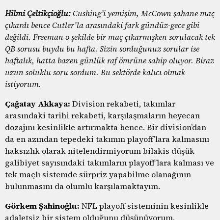
Hilmi Çeltikçioğlu:
Cushing’i yemişim, McCown şahane maç
çıkardı bence Cutler’la arasındaki fark gündüz-gece gibi
değildi. Freeman o şekilde bir maç çıkarmışken sorulacak tek
QB sorusu buydu bu hafta. Sizin sorduğunuz sorular ise
haftalık, hatta bazen günlük raf ömrüne sahip oluyor. Biraz
uzun soluklu soru sordum. Bu sektörde kalıcı olmak
istiyorum.
Çağatay Akkaya:
Division rekabeti, takımlar
arasındaki tarihi rekabeti, karşılaşmaların heyecan
dozajını kesinlikle artırmakta bence. Bir division’dan
da en azından tepedeki takımın playoff’lara kalmasını
haksızlık olarak nitelendirmiyorum bilakis düşük
galibiyet sayısındaki takımların playoff’lara kalması ve
tek maçlı sistemde sürpriz yapabilme olanağının
bulunmasını da olumlu karşılamaktayım.
Görkem Şahinoğlu:
NFL playoff sisteminin kesinlikle
adaletsiz bir sistem olduğunu düşünüyorum.