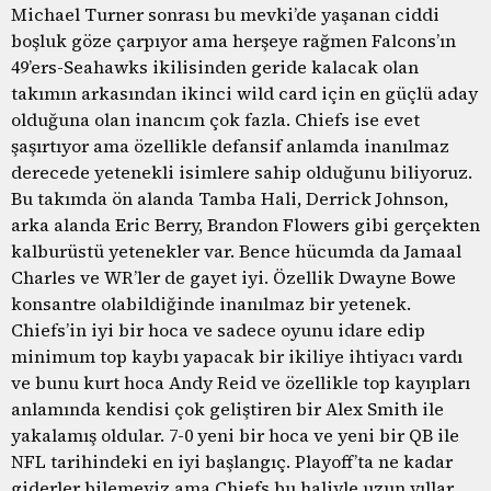
Michael Turner sonrası bu mevki’de yaşanan ciddi
boşluk göze çarpıyor ama herşeye rağmen Falcons’ın
49’ers-Seahawks ikilisinden geride kalacak olan
takımın arkasından ikinci wild card için en güçlü aday
olduğuna olan inancım çok fazla. Chiefs ise evet
şaşırtıyor ama özellikle defansif anlamda inanılmaz
derecede yetenekli isimlere sahip olduğunu biliyoruz.
Bu takımda ön alanda Tamba Hali, Derrick Johnson,
arka alanda Eric Berry, Brandon Flowers gibi gerçekten
kalburüstü yetenekler var. Bence hücumda da Jamaal
Charles ve WR’ler de gayet iyi. Özellik Dwayne Bowe
konsantre olabildiğinde inanılmaz bir yetenek.
Chiefs’in iyi bir hoca ve sadece oyunu idare edip
minimum top kaybı yapacak bir ikiliye ihtiyacı vardı
ve bunu kurt hoca Andy Reid ve özellikle top kayıpları
anlamında kendisi çok geliştiren bir Alex Smith ile
yakalamış oldular. 7-0 yeni bir hoca ve yeni bir QB ile
NFL tarihindeki en iyi başlangıç. Playoff’ta ne kadar
giderler bilemeyiz ama Chiefs bu haliyle uzun yıllar