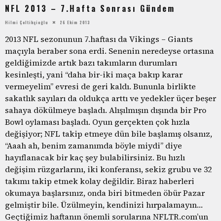
NFL 2013 – 7.Hafta Sonrası Gündem
Hilmi Çeltikçioğlu
26 Ekim 2013
2013 NFL sezonunun 7.haftası da Vikings – Giants
maçıyla beraber sona erdi. Senenin neredeyse ortasına
geldiğimizde artık bazı takımların durumları
kesinleşti, yani “daha bir-iki maça bakıp karar
vermeyelim” evresi de geri kaldı. Bununla birlikte
sakatlık sayıları da oldukça arttı ve yedekler üçer beşer
sahaya dökülmeye başladı. Alışılmışın dışında bir Pro
Bowl oylaması başladı. Oyun gerçekten çok hızla
değişiyor; NFL takip etmeye dün bile başlamış olsanız,
“Aaah ah, benim zamanımda böyle miydi” diye
hayıflanacak bir kaç şey bulabilirsiniz. Bu hızlı
değişim rüzgarlarını, iki konferansı, sekiz grubu ve 32
takımı takip etmek kolay değildir. Biraz haberleri
okumaya başlarsınız, onda biri bitmeden öbür Pazar
gelmiştir bile. Üzülmeyin, kendinizi hırpalamayın…
Geçtiğimiz haftanın önemli sorularına NFLTR.com’un