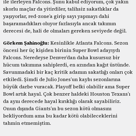
ile ilerleyen Falcons. Şunu kabul ediyorum, çok yakın
skorlu maçlar da yitirdiler, talihsiz sakatlıklar da
yaşıyorlar, red-zone’a girip sayı yapmayı dahi
başaramadıkları oluyor fazlasıyla ancak takımın
derecesi de, hali de olmaları gereken seviyede değil.
Görkem Şahinoğlu:
Kesinlikle Atlanta Falcons. Sezon
öncesi her üç kişiden birinin Super Bowl adayıydı
Falcons. Neredeyse Denver’dan daha kusursuz bir
hücum takımına sahiplerdi, en azından kağıt üstünde.
Savunmadaki bir kaç kritik adamın sakatlığı onları çok
etkiledi. Şimdi de Julio Jones’un kaybı sezonlarına
büyük darbe vuracak. Playoff belki olabilir ama Super
Bowl artık hayal. Çok benzer haldeki Houston Texans’ı
da aynı derecede hayal kırıklığı olarak sayabiliriz.
Onun dışında Giants’ın bu sezon kötü olmasını
bekliyordum ama bu kadar kötü olabileceklerini
tahmin etmemiştim.