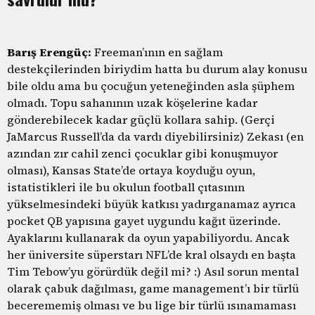
Barış Erengüç:
Freeman’ının en sağlam
destekçilerinden biriydim hatta bu durum alay konusu
bile oldu ama bu çocuğun yeteneğinden asla şüphem
olmadı. Topu sahanının uzak köşelerine kadar
gönderebilecek kadar güçlü kollara sahip. (Gerçi
JaMarcus Russell’da da vardı diyebilirsiniz) Zekası (en
azından zır cahil zenci çocuklar gibi konuşmuyor
olması), Kansas State’de ortaya koyduğu oyun,
istatistikleri ile bu okulun football çıtasının
yükselmesindeki büyük katkısı yadırganamaz ayrıca
pocket QB yapısına gayet uygundu kağıt üzerinde.
Ayaklarını kullanarak da oyun yapabiliyordu. Ancak
her üniversite süperstarı NFL’de kral olsaydı en başta
Tim Tebow’yu görürdük değil mi? :) Asıl sorun mental
olarak çabuk dağılması, game management’ı bir türlü
becerememiş olması ve bu lige bir türlü ısınamaması