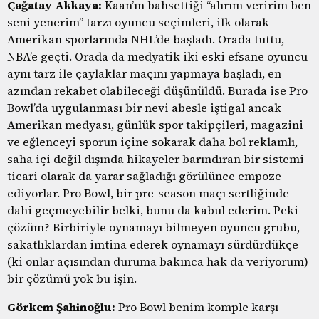
Çağatay Akkaya:
Kaan’ın bahsettiği “alırım veririm ben
seni yenerim” tarzı oyuncu seçimleri, ilk olarak
Amerikan sporlarında NHL’de başladı. Orada tuttu,
NBA’e geçti. Orada da medyatik iki eski efsane oyuncu
aynı tarz ile çaylaklar maçını yapmaya başladı, en
azından rekabet olabileceği düşünüldü. Burada ise Pro
Bowl’da uygulanması bir nevi abesle iştigal ancak
Amerikan medyası, günlük spor takipçileri, magazini
ve eğlenceyi sporun içine sokarak daha bol reklamlı,
saha içi değil dışında hikayeler barındıran bir sistemi
ticari olarak da yarar sağladığı görülünce empoze
ediyorlar. Pro Bowl, bir pre-season maçı sertliğinde
dahi geçmeyebilir belki, bunu da kabul ederim. Peki
çözüm? Birbiriyle oynamayı bilmeyen oyuncu grubu,
sakatlıklardan imtina ederek oynamayı sürdürdükçe
(ki onlar açısından duruma bakınca hak da veriyorum)
bir çözümü yok bu işin.
Görkem Şahinoğlu:
Pro Bowl benim komple karşı