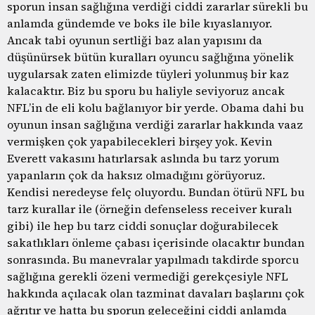
sporun insan sağlığına verdiği ciddi zararlar sürekli bu
anlamda gündemde ve boks ile bile kıyaslanıyor.
Ancak tabi oyunun sertliği baz alan yapısını da
düşünürsek bütün kuralları oyuncu sağlığına yönelik
uygularsak zaten elimizde tüyleri yolunmuş bir kaz
kalacaktır. Biz bu sporu bu haliyle seviyoruz ancak
NFL’in de eli kolu bağlanıyor bir yerde. Obama dahi bu
oyunun insan sağlığına verdiği zararlar hakkında vaaz
vermişken çok yapabilecekleri birşey yok. Kevin
Everett vakasını hatırlarsak aslında bu tarz yorum
yapanların çok da haksız olmadığını görüyoruz.
Kendisi neredeyse felç oluyordu. Bundan ötürü NFL bu
tarz kurallar ile (örneğin defenseless receiver kuralı
gibi) ile hep bu tarz ciddi sonuçlar doğurabilecek
sakatlıkları önleme çabası içerisinde olacaktır bundan
sonrasında. Bu manevralar yapılmadı takdirde sporcu
sağlığına gerekli özeni vermediği gerekçesiyle NFL
hakkında açılacak olan tazminat davaları başlarını çok
ağrıtır ve hatta bu sporun geleceğini ciddi anlamda