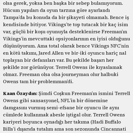
olsa gerek, yoksa ben başka bir sebep bulamıyorum.
Hücum yapıları da oyun tarzına göre ayarlandı
Tampa’da bu konuda da bir şikayeti olmamalı. Bence iş
kendisinde bitiyor. Vikings’te top tutacak bir kaç isim
var, güçlü bir koşu oyunuyla desteklenirse Freeman’ın
Vikings’in mevcuttaki opsiyonlarının en iyisi olduğunu
düşünüyorum. Ama total olarak bence Vikings NFC’nin
en kötü takımı, Jared Allen ve bir-iki oyuncu hariç nal
toplayan bir defansları var. Bu şekilde başarı her
şekilde zor görünüyor. Terrell Owens ile kıyaslamak
olmaz. Freeman olsa olsa journeyman olur halbuki
Owens tam bir problemman’di.
Kaan Özaydın:
Şimdi Coşkun Freeman’ın ismini Terrell
Owens gibi sansasyonel, NFL’in bir dönemine
damgasını vurmuş semi-efsane bir oyuncu ile aynı
cümlede kullanmak abesle iştigal olur. Terrell Owens
kariyeri boyunca oynadığı her takıma (Hadi Buffalo
Bills’i dışarıda tutalım ama son sezonunda Cincannati