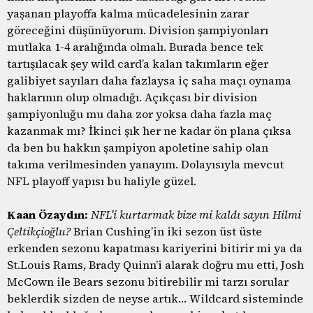
yaşanan playoffa kalma mücadelesinin zarar
göreceğini düşünüyorum. Division şampiyonları
mutlaka 1-4 aralığında olmalı. Burada bence tek
tartışılacak şey wild card’a kalan takımların eğer
galibiyet sayıları daha fazlaysa iç saha maçı oynama
haklarının olup olmadığı. Açıkçası bir division
şampiyonluğu mu daha zor yoksa daha fazla maç
kazanmak mı? İkinci şık her ne kadar ön plana çıksa
da ben bu hakkın şampiyon apoletine sahip olan
takıma verilmesinden yanayım. Dolayısıyla mevcut
NFL playoff yapısı bu haliyle güzel.
Kaan Özaydın:
NFL’i kurtarmak bize mi kaldı sayın Hilmi
Çeltikçioğlu?
Brian Cushing’in iki sezon üst üste
erkenden sezonu kapatması kariyerini bitirir mi ya da
St.Louis Rams, Brady Quinn’i alarak doğru mu etti, Josh
McCown ile Bears sezonu bitirebilir mi tarzı sorular
beklerdik sizden de neyse artık… Wildcard sisteminde