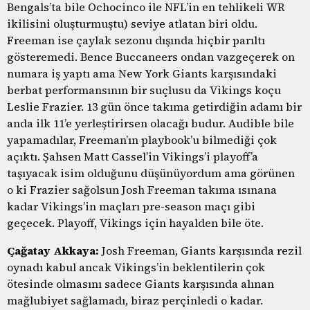
Bengals’ta bile Ochocinco ile NFL’in en tehlikeli WR
ikilisini oluşturmuştu) seviye atlatan biri oldu.
Freeman ise çaylak sezonu dışında hiçbir parıltı
gösteremedi. Bence Buccaneers ondan vazgeçerek on
numara iş yaptı ama New York Giants karşısındaki
berbat performansının bir suçlusu da Vikings koçu
Leslie Frazier. 13 gün önce takıma getirdiğin adamı bir
anda ilk 11’e yerleştirirsen olacağı budur. Audible bile
yapamadılar, Freeman’ın playbook’u bilmediği çok
açıktı. Şahsen Matt Cassel’in Vikings’i playoff’a
taşıyacak isim olduğunu düşünüyordum ama görünen
o ki Frazier sağolsun Josh Freeman takıma ısınana
kadar Vikings’in maçları pre-season maçı gibi
geçecek. Playoff, Vikings için hayalden bile öte.
Çağatay Akkaya:
Josh Freeman, Giants karşısında rezil
oynadı kabul ancak Vikings’in beklentilerin çok
ötesinde olmasını sadece Giants karşısında alınan
mağlubiyet sağlamadı, biraz perçinledi o kadar.