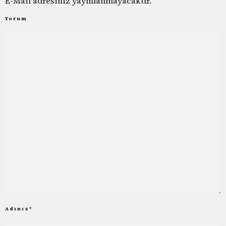
E-Mail adresiniz yayınlanmayacaktır.
Yorum
Adınız
*