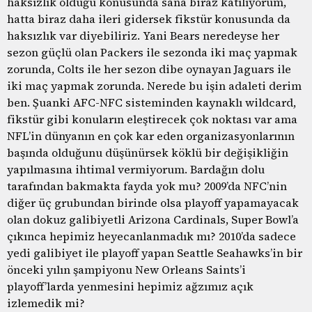
haksızlık olduğu konusunda sana biraz katılıyorum,
hatta biraz daha ileri gidersek fikstür konusunda da
haksızlık var diyebiliriz. Yani Bears neredeyse her
sezon güçlü olan Packers ile sezonda iki maç yapmak
zorunda, Colts ile her sezon dibe oynayan Jaguars ile
iki maç yapmak zorunda. Nerede bu işin adaleti derim
ben. Şuanki AFC-NFC sisteminden kaynaklı wildcard,
fikstür gibi konuların eleştirecek çok noktası var ama
NFL’in dünyanın en çok kar eden organizasyonlarının
başında olduğunu düşünürsek köklü bir değişikliğin
yapılmasına ihtimal vermiyorum. Bardağın dolu
tarafından bakmakta fayda yok mu? 2009’da NFC’nin
diğer üç grubundan birinde olsa playoff yapamayacak
olan dokuz galibiyetli Arizona Cardinals, Super Bowl’a
çıkınca hepimiz heyecanlanmadık mı? 2010’da sadece
yedi galibiyet ile playoff yapan Seattle Seahawks’in bir
önceki yılın şampiyonu New Orleans Saints’i
playoff’larda yenmesini hepimiz ağzımız açık
izlemedik mi?