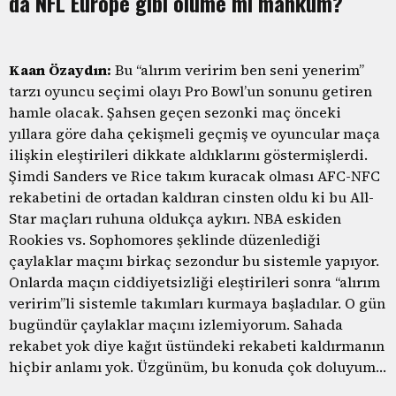
da NFL Europe gibi ölüme mi mahkum?
Kaan Özaydın:
Bu “alırım veririm ben seni yenerim”
tarzı oyuncu seçimi olayı Pro Bowl’un sonunu getiren
hamle olacak. Şahsen geçen sezonki maç önceki
yıllara göre daha çekişmeli geçmiş ve oyuncular maça
ilişkin eleştirileri dikkate aldıklarını göstermişlerdi.
Şimdi Sanders ve Rice takım kuracak olması AFC-NFC
rekabetini de ortadan kaldıran cinsten oldu ki bu All-
Star maçları ruhuna oldukça aykırı. NBA eskiden
Rookies vs. Sophomores şeklinde düzenlediği
çaylaklar maçını birkaç sezondur bu sistemle yapıyor.
Onlarda maçın ciddiyetsizliği eleştirileri sonra “alırım
veririm”li sistemle takımları kurmaya başladılar. O gün
bugündür çaylaklar maçını izlemiyorum. Sahada
rekabet yok diye kağıt üstündeki rekabeti kaldırmanın
hiçbir anlamı yok. Üzgünüm, bu konuda çok doluyum…