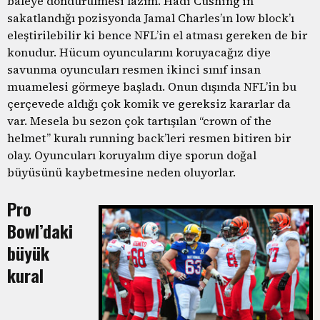
baleye döndürülmesi lazım. Hadi Cushing’in
sakatlandığı pozisyonda Jamal Charles’ın low block’ı
eleştirilebilir ki bence NFL’in el atması gereken de bir
konudur. Hücum oyuncularını koruyacağız diye
savunma oyuncuları resmen ikinci sınıf insan
muamelesi görmeye başladı. Onun dışında NFL’in bu
çerçevede aldığı çok komik ve gereksiz kararlar da
var. Mesela bu sezon çok tartışılan “crown of the
helmet” kuralı running back’leri resmen bitiren bir
olay. Oyuncuları koruyalım diye sporun doğal
büyüsünü kaybetmesine neden oluyorlar.
Pro
Bowl’daki
büyük
kural