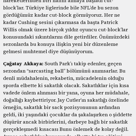
hareketlerinden biri halini almaya başladı cut-
block’lar. Türkiye liglerinde bile NFL’de bu sezon
gördüğümüz kadar cut-block görmüyoruz. Her ne
kadar Cushing sesini çıkarmasa da başta Patrick
Willis olmak üzere birçok yıldız oyuncu cut-block’lar
konusundaki sıkıntılarını dile getirdiler. Önümüzdeki
sezonlarda bu konuya ilişkin yeni bir düzenleme
gelmesi muhtemel diye düşünüyorum.
Çağatay Akkaya:
South Park’ı takip edenler, geçen
sezondan “sarcasting ball” bölümünü anımsarlar. Bu
denli müdahalenin, rekabetin, mücadelenin olduğu
sporda elbette ki sakatlık olacak. Sakatlıklar için kısa
vadede önlem alınması bir yana, oyuna her müdahale,
doğallığı kaybettiriyor. Jay Cutler’ın sakatlığı özelinde
örneğin, sakatlık bir sack pozisyonunun ardından
geldi, iki yaşındaki çocuklar da şakalaşırken o şiddette
düşürür ancak birbirlerini, darbeye bağlı bir sakatlık
gerçekleşmedi kısacası Bunu önlemek de kolay değil.