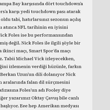
 Tampa Bay karşısında dört touchdown’a
ers’a karşı yedi touchdown pası atarak
oldu tabi, hatırlarsınız sezonun açılış
atınca NFL tarihinin en iyisini
Nick Foles ise bu performansından
iş değil. Nick Foles ile ilgili şöyle bir
a ikinci maçı, Smart Spor’da maçı
. Tabii Michael Vick izleyecekken,
ğini izlemenin verdiği hüzünle, farkın
z Berkan Uzun’un dili dolanıyor Nick
m aralarında falan dil sürçmesini
fızasına Foles’un adı Fooley diye
iğer yazarımız Oktay Çavuş bile canlı
 başlıyor. Eee hep Amerikan medyası