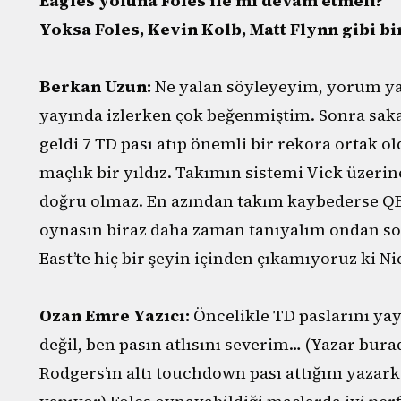
Eagles yoluna Foles ile mi devam etmeli?
Yoksa Foles, Kevin Kolb, Matt Flynn gibi bi
Berkan Uzun:
Ne yalan söyleyeyim, yorum ya
yayında izlerken çok beğenmiştim. Sonra sakat
geldi 7 TD pası atıp önemli bir rekora ortak o
maçlık bir yıldız. Takımın sistemi Vick üzerin
doğru olmaz. En azından takım kaybederse QB
oynasın biraz daha zaman tanıyalım ondan son
East’te hiç bir şeyin içinden çıkamıyoruz ki Ni
Ozan Emre Yazıcı:
Öncelikle TD paslarını yaya
değil, ben pasın atlısını severim… (Yazar bur
Rodgers’ın altı touchdown pası attığını yaza