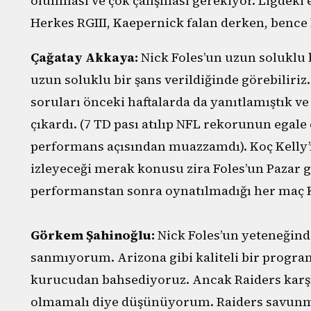
olunması ve çok çalışması gerekiyor. Ligdeki
Herkes RGIII, Kaepernick falan derken, bence b
Çağatay Akkaya:
Nick Foles’un uzun soluklu 
uzun soluklu bir şans verildiğinde görebiliriz
soruları önceki haftalarda da yanıtlamıştık ve 
çıkardı. (7 TD pası atılıp NFL rekorunun egale 
performans açısından muazzamdı). Koç Kelly’
izleyeceği merak konusu zira Foles’un Pazar
performanstan sonra oynatılmadığı her maç K
Görkem Şahinoğlu:
Nick Foles’un yeteneğin
sanmıyorum. Arizona gibi kaliteli bir progra
kurucudan bahsediyoruz. Ancak Raiders karşısı
olmamalı diye düşünüyorum. Raiders savunma