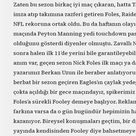
Zaten bu sezon birkaç iyi maç çıkaran, hatta
imza atıp takımına zazferi getiren Foles, Raid
NFL rekoruna ortak oldu. Bu da haftanın olayı 
maçında Peyton Manning yedi touchdown pası 
olduğunu gösterdi diyenler olmuştu. Zavallı 
sonra halen ilk 11’de yerini bile garantileyebilm
anım var, geçen sezon Nick Foles ilk maçı ya d
yazarımız Berkan Uzun ile beraber anlatıyoruz
berbat bir sezon geçiren Eagles’ın çaylak yede
çokta açıldığı bir gece maçındayız, spikerimi
Foles’a sürekli Fooley demeye başlıyor. Rekla
farkına varsa da o gün bugündür hepimizin ha
kazanıyor. Bireysel konuşmaları geçtim, bir d
yayında kendisinden Fooley diye bahsetmeye