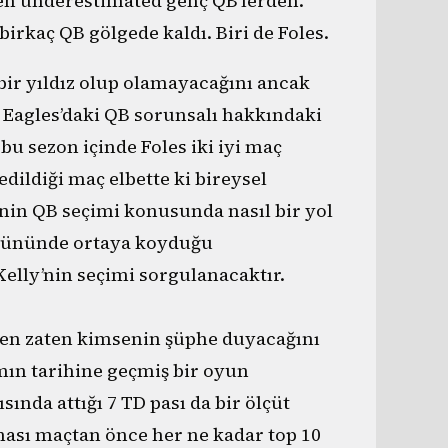
 en underestimated genç QB’lerden.
irkaç QB gölgede kaldı. Biri de Foles.
bir yıldız olup olamayacağını ancak
. Eagles’daki QB sorunsalı hakkındaki
bu sezon içinde Foles iki iyi maç
edildiği maç elbette ki bireysel
nin QB seçimi konusunda nasıl bir yol
 gününde ortaya koyduğu
elly’nin seçimi sorgulanacaktır.
den zaten kimsenin şüphe duyacağını
mın tarihine geçmiş bir oyun
nda attığı 7 TD pası da bir ölçüt
sı maçtan önce her ne kadar top 10