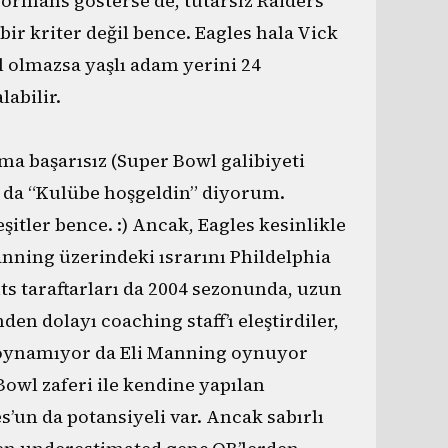
formans gösterse de, tutarsız Raiders
 bir kriter değil bence. Eagles hala Vick
l olmazsa yaşlı adam yerini 24
abilir.
a başarısız (Super Bowl galibiyeti
a da “Kulübe hoşgeldin” diyorum.
şitler bence. :) Ancak, Eagles kesinlikle
anning üzerindeki ısrarını Phildelphia
nts taraftarları da 2004 sezonunda, uzun
den dolayı coaching staff’ı eleştirdiler,
r oynamıyor da Eli Manning oynuyor
Bowl zaferi ile kendine yapılan
es’un da potansiyeli var. Ancak sabırlı