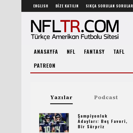
ENGLISH
BİZE KATILIN
SIKÇA SORULAN SORULA
ANASAYFA
NFL
FANTASY
TAFL
PATREON
Yazılar
Podcast
Şampiyonluk
Adayları: Beş Favori,
Bir Sürpriz