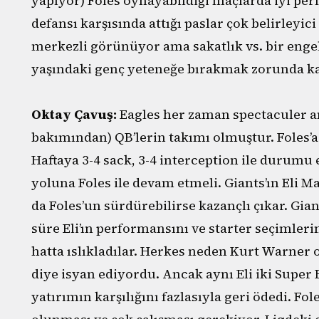
yapıyor) Foles oynayabildiği maçlarda iyi per
defansı karşısında attığı paslar çok belirleyici
merkezli görünüyor ama sakatlık vs. bir enge
yaşındaki genç yeteneğe bırakmak zorunda kal
Oktay Çavuş:
Eagles her zaman spectaculer am
bakımından) QB’lerin takımı olmuştur. Foles’
Haftaya 3-4 sack, 3-4 interception ile durumu e
yoluna Foles ile devam etmeli. Giants’ın Eli M
da Foles’un sürdürebilirse kazançlı çıkar. Gia
süre Eli’ın performansını ve starter seçimlerin
hatta ıslıkladılar. Herkes neden Kurt Warne
diye isyan ediyordu. Ancak aynı Eli iki Super 
yatırımın karşılığını fazlasıyla geri ödedi. Fol