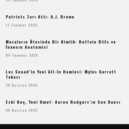
Patriots Zarı Attı: A.J. Brown
11 Temmuz 2026
Masaların Ötesinde Bir Kimlik: Buffalo Bills ve
İnancın Anatomisi
04 Temmuz 2026
Les Snead’in Yeni All-In Hamlesi: Myles Garrett
Takası
29 Haziran 2026
Eski Koç, Yeni Umut: Aaron Rodgers’ın Son Dansı
06 Haziran 2026