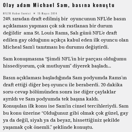
Olay adam Michael Sam, basına konuştu
NFLTR Haber Servisi
15 Mayıs 2014
249. sıradan draft edilmiş bir oyuncunun NFL’de basın
açıklaması yapması çok sık rastlanan bir durum
değildir ama St. Louis Rams, Salı günü NFL’e draft
edilen gay olduğunu açıkça kabul eden ilk oyuncu olan
Micheal Sam’i tanıtması bu durumu değiştirdi.
Sam konuşmasına “Şimdi NFL’in bir parçası olduğumu
hissediyorum, çok mutluyum” diyerek başladı…
Basın açıklaması başladığında Sam podyumda Rams’ın
draft ettiği diğer beş oyuncu ile beraberdi. 20 dakika
soru-cevap bölümünden sonra ise diğer çaylaklar
ayrıldı ve Sam podyumda tek başına kaldı.
Konuşulan ilk konu ise Sam’in cinsel tercihleriydi. Sam
bu konu üzerine “Olduğunuz gibi olmak çok güzel, gay
ya da değil, siyah ya da beyaz, hissettiğiniz şekilde
yaşamak çok önemli.” şeklinde konuştu.