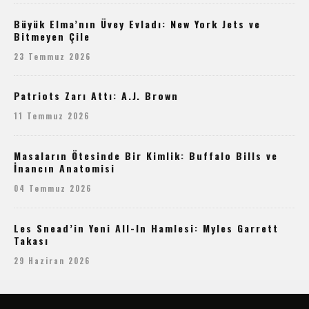
Büyük Elma’nın Üvey Evladı: New York Jets ve
Bitmeyen Çile
23 Temmuz 2026
Patriots Zarı Attı: A.J. Brown
11 Temmuz 2026
Masaların Ötesinde Bir Kimlik: Buffalo Bills ve
İnancın Anatomisi
04 Temmuz 2026
Les Snead’in Yeni All-In Hamlesi: Myles Garrett
Takası
29 Haziran 2026