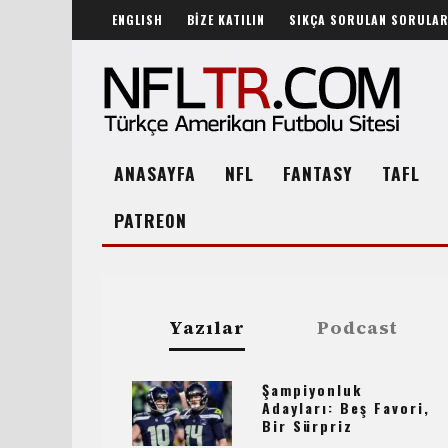
ENGLISH
BİZE KATILIN
SIKÇA SORULAN SORULA
ANASAYFA
NFL
FANTASY
TAFL
PATREON
Yazılar
Podcast
Şampiyonluk
Adayları: Beş Favori,
Bir Sürpriz