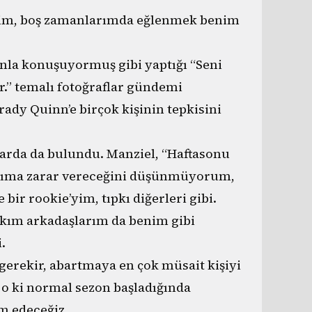
ilim, boş zamanlarımda eğlenmek benim
fonla konuşuyormuş gibi yaptığı “Seni
.” temalı fotoğraflar gündemi
rady Quinn’e birçok kişinin tepkisini
alarda da bulundu. Manziel, “Haftasonu
arıma zarar vereceğini düşünmüyorum,
r rookie’yim, tıpkı diğerleri gibi.
Takım arkadaşlarım da benim gibi
.
erekir, abartmaya en çok müsait kişiyi
o ki normal sezon başladığında
m edeceğiz.