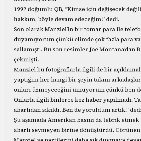
1992 doğumlu QB, “Kimse için değişecek değ
hakkım, böyle devam edeceğim.” dedi.
Son olarak Manziel’in bir tomar para ile tele
duyamıyorum çünkü elimde çok fazla para var
sallamıştı. Bu son resimler Joe Montana’dan B
çekmişti.
Manziel bu fotoğraflarla ilgili de bir açıklam
yaptığım her hangi bir şeyin takım arkadaşl
onları üzmeyeceğini umuyorum çünkü ben de bi
Onlarla ilgili binlerce kez haber yapılmadı. 
abartıdan sıkıldı. Ben de yoruldum artık.” dedi
Şu aşamada Amerikan basını da tebrik etmek g
abartı sevmeyen birine dönüştürdü. Görünen 
Manziel ve partilerini daha sık duymaya deva