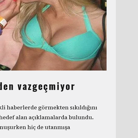
nden vazgeçmiyor
li haberlerde görmekten sıkıldığını
hedef alan açıklamalarda bulundu.
onuşurken hiç de utanmışa