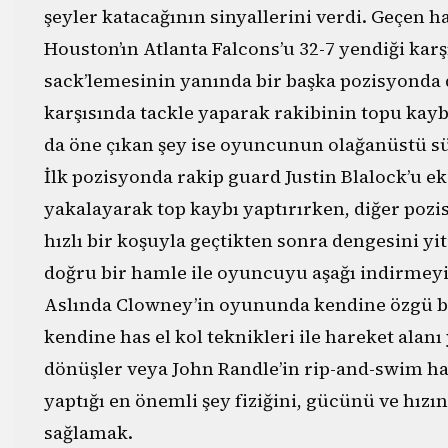
şeyler katacağının sinyallerini verdi. Geçen ha
Houston’ın Atlanta Falcons’u 32-7 yendiği kar
sack’lemesinin yanında bir başka pozisyonda
karşısında tackle yaparak rakibinin topu kay
da öne çıkan şey ise oyuncunun olağanüstü sü
İlk pozisyonda rakip guard Justin Blalock’u ek
yakalayarak top kaybı yaptırırken, diğer pozi
hızlı bir koşuyla geçtikten sonra dengesini y
doğru bir hamle ile oyuncuyu aşağı indirmeyi
Aslında Clowney’in oyununda kendine özgü bir 
kendine has el kol teknikleri ile hareket alan
dönüşler veya John Randle’in rip-and-swim ha
yaptığı en önemli şey fiziğini, gücünü ve hız
sağlamak.