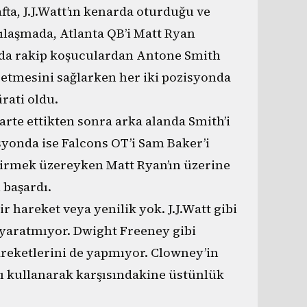
fta, J.J.Watt’ın kenarda oturduğu ve
şılaşmada, Atlanta QB’i Matt Ryan
 da rakip koşuculardan Antone Smith
betmesini sağlarken her iki pozisyonda
rati oldu.
arte ettikten sonra arka alanda Smith’i
syonda ise Falcons OT’i Sam Baker’i
itirmek üzereyken Matt Ryan’ın üzerine
 başardı.
hareket veya yenilik yok. J.J.Watt gibi
ı yaratmıyor. Dwight Freeney gibi
reketlerini de yapmıyor. Clowney’in
ını kullanarak karşısındakine üstünlük