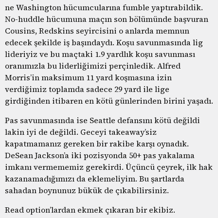
ne Washington hücumcularına fumble yaptırabildik.
No-huddle hücumuna maçın son bölümünde başvuran
Cousins, Redskins seyircisini o anlarda memnun
edecek şekilde iş başındaydı. Koşu savunmasında lig
lideriyiz ve bu maçtaki 1.9 yardlık koşu savunması
oranımızla bu liderliğimizi perçinledik. Alfred
Morris’in maksimum 11 yard koşmasına izin
verdiğimiz toplamda sadece 29 yard ile lige
girdiğinden itibaren en kötü günlerinden birini yaşadı.
Pas savunmasında ise Seattle defansını kötü değildi
lakin iyi de değildi. Geceyi takeaway’siz
kapatmamanız gereken bir rakibe karşı oynadık.
DeSean Jackson’a iki pozisyonda 50+ pas yakalama
imkanı vermememiz gerekirdi. Üçüncü çeyrek, ilk hak
kazanamadığımızı da eklemeliyim. Bu şartlarda
sahadan boynunuz bükük de çıkabilirsiniz.
Read option’lardan ekmek çıkaran bir ekibiz.