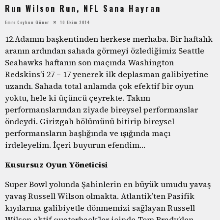
Run Wilson Run, NFL Sana Hayran
Emre Ceyhun Güner
10 Ekim 2014
12.Adamın başkentinden herkese merhaba. Bir haftalık
aranın ardından sahada görmeyi özlediğimiz Seattle
Seahawks haftanın son maçında Washington
Redskins’i 27 – 17 yenerek ilk deplasman galibiyetine
uzandı. Sahada total anlamda çok efektif bir oyun
yoktu, hele ki üçüncü çeyrekte. Takım
performanslarından ziyade bireysel performanslar
öndeydi. Girizgah bölümünü bitirip bireysel
performansların başlığında ve ışığında maçı
irdeleyelim. İçeri buyurun efendim…
Kusursuz Oyun Yöneticisi
Super Bowl yolunda Şahinlerin en büyük umudu yavaş
yavaş Russell Wilson olmakta. Atlantik’ten Pasifik
kıyılarına galibiyetle dönmemizi sağlayan Russell
Wilson aktif quaterback’ler içinde Tom Brady’den