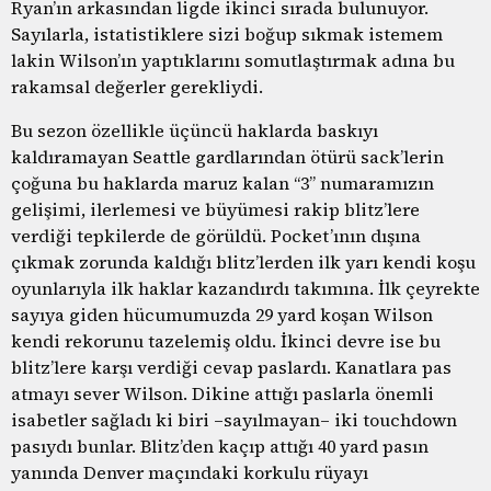
Ryan’ın arkasından ligde ikinci sırada bulunuyor.
Sayılarla, istatistiklere sizi boğup sıkmak istemem
lakin Wilson’ın yaptıklarını somutlaştırmak adına bu
rakamsal değerler gerekliydi.
Bu sezon özellikle üçüncü haklarda baskıyı
kaldıramayan Seattle gardlarından ötürü sack’lerin
çoğuna bu haklarda maruz kalan “3” numaramızın
gelişimi, ilerlemesi ve büyümesi rakip blitz’lere
verdiği tepkilerde de görüldü. Pocket’ının dışına
çıkmak zorunda kaldığı blitz’lerden ilk yarı kendi koşu
oyunlarıyla ilk haklar kazandırdı takımına. İlk çeyrekte
sayıya giden hücumumuzda 29 yard koşan Wilson
kendi rekorunu tazelemiş oldu. İkinci devre ise bu
blitz’lere karşı verdiği cevap paslardı. Kanatlara pas
atmayı sever Wilson. Dikine attığı paslarla önemli
isabetler sağladı ki biri –sayılmayan– iki touchdown
pasıydı bunlar. Blitz’den kaçıp attığı 40 yard pasın
yanında Denver maçındaki korkulu rüyayı