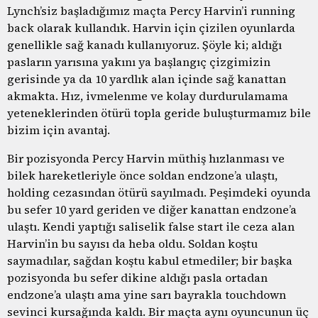
Lynch’siz başladığımız maçta Percy Harvin’i running
back olarak kullandık. Harvin için çizilen oyunlarda
genellikle sağ kanadı kullanıyoruz. Şöyle ki; aldığı
pasların yarısına yakını ya başlangıç çizgimizin
gerisinde ya da 10 yardlık alan içinde sağ kanattan
akmakta. Hız, ivmelenme ve kolay durdurulamama
yeteneklerinden ötürü topla geride buluşturmamız bile
bizim için avantaj.
Bir pozisyonda Percy Harvin müthiş hızlanması ve
bilek hareketleriyle önce soldan endzone’a ulaştı,
holding cezasından ötürü sayılmadı. Peşimdeki oyunda
bu sefer 10 yard geriden ve diğer kanattan endzone’a
ulaştı. Kendi yaptığı saliselik false start ile ceza alan
Harvin’in bu sayısı da heba oldu. Soldan koştu
saymadılar, sağdan koştu kabul etmediler; bir başka
pozisyonda bu sefer dikine aldığı pasla ortadan
endzone’a ulaştı ama yine sarı bayrakla touchdown
sevinci kursağında kaldı. Bir maçta aynı oyuncunun üç