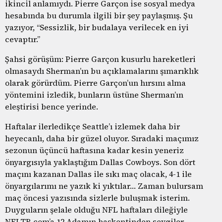
ikincil anlamıydı. Pierre Garçon ise sosyal medya
hesabında bu durumla ilgili bir şey paylaşmış. Şu
yazıyor, “Sessizlik, bir budalaya verilecek en iyi
cevaptır.”
Şahsi görüşüm: Pierre Garçon kusurlu hareketleri
olmasaydı Sherman’ın bu açıklamalarını şımarıklık
olarak görürdüm. Pierre Garçon’un hırsını alma
yöntemini izledik, bunların üstüne Sherman’ın
eleştirisi bence yerinde.
Haftalar ilerledikçe Seattle’ı izlemek daha bir
heyecanlı, daha bir güzel oluyor. Sıradaki maçımız
sezonun üçüncü haftasına kadar kesin yeneriz
önyargısıyla yaklaştığım Dallas Cowboys. Son dört
maçını kazanan Dallas ile sıkı maç olacak, 4-1 ile
önyargılarımı ne yazık ki yıktılar… Zaman bulursam
maç öncesi yazısında sizlerle buluşmak isterim.
Duyguların şelale olduğu NFL haftaları dileğiyle
NFLTR.com’a 12.Adamın başkentinden sevgiler,