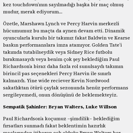
kez touchdown’ının sayılmadığı başka bir maç olmuş
mudur, merak ediyorum…
Özetle, Marshawn Lynch ve Percy Harvin merkezli
hücumumuz bu maçta da aynen devam etti. Dinamik
oyuncularla kurulu bir takımız fakat Baldwin ve Kearse
baskın performanslara imza atamıyor. Golden Tate’i
takımda tutabilseydik veya Sidney Rice futbolu
bırakmasaydı veya benim çok şey beklediğim Paul
Richardson’a biraz daha fazla rol sunulsaydı takımın
birincil pas seçenekleri Percy Harvin ile sınırlı
kalmazdı. Yine wide reciever Kevin Nordwood
sakatlıktan ötürü çaylak sezonunda henüz performans
sergileyemedi, onun dönüşünü de beklemekteyiz.
Sempatik Şahinler: Bryan Walters, Luke Willson
Paul Richardson’a koçumuz –şimdilik– beklediğim
fırsatları sunmadı fakat beklentimin hazırlık
maçlarından itibaren çok olduğu Bryan Walters her