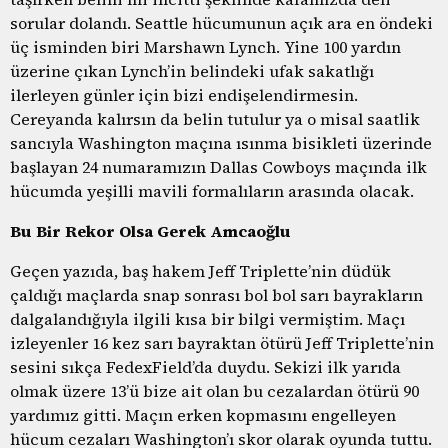
sorular dolandı. Seattle hücumunun açık ara en öndeki
üç isminden biri Marshawn Lynch. Yine 100 yardın
üzerine çıkan Lynch’in belindeki ufak sakatlığı
ilerleyen günler için bizi endişelendirmesin.
Cereyanda kalırsın da belin tutulur ya o misal saatlik
sancıyla Washington maçına ısınma bisikleti üzerinde
başlayan 24 numaramızın Dallas Cowboys maçında ilk
hücumda yeşilli mavili formalıların arasında olacak.
Bu Bir Rekor Olsa Gerek Amcaoğlu
Geçen yazıda, baş hakem Jeff Triplette’nin düdük
çaldığı maçlarda snap sonrası bol bol sarı bayrakların
dalgalandığıyla ilgili kısa bir bilgi vermiştim. Maçı
izleyenler 16 kez sarı bayraktan ötürü Jeff Triplette’nin
sesini sıkça FedexField’da duydu. Sekizi ilk yarıda
olmak üzere 13’ü bize ait olan bu cezalardan ötürü 90
yardımız gitti. Maçın erken kopmasını engelleyen
hücum cezaları Washington’ı skor olarak oyunda tuttu.