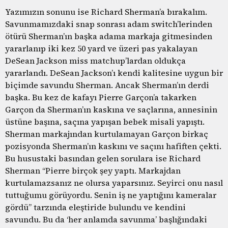
Yazımızın sonunu ise Richard Sherman’a bırakalım.
Savunmamızdaki snap sonrası adam switch’lerinden
ötürü Sherman’ın başka adama markaja gitmesinden
yararlanıp iki kez 50 yard ve üzeri pas yakalayan
DeSean Jackson miss matchup’lardan oldukça
yararlandı. DeSean Jackson’ı kendi kalitesine uygun bir
biçimde savundu Sherman. Ancak Sherman’ın derdi
başka. Bu kez de kafayı Pierre Garçon’a takarken
Garçon da Sherman’ın kaskına ve saçlarına, annesinin
üstüne başına, saçına yapışan bebek misali yapıştı.
Sherman markajından kurtulamayan Garçon birkaç
pozisyonda Sherman’ın kaskını ve saçını hafiften çekti.
Bu husustaki basından gelen sorulara ise Richard
Sherman “Pierre birçok şey yaptı. Markajdan
kurtulamazsanız ne olursa yaparsınız. Seyirci onu nasıl
tuttuğumu görüyordu. Senin iş ne yaptığını kameralar
gördü” tarzında eleştiride bulundu ve kendini
savundu. Bu da ‘her anlamda savunma’ başlığındaki