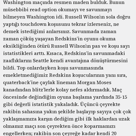
Washington maçında resmen maden bulduk. Bunun
müsebbibi read option okumayı ve savunmayı
bilmeyen Washington idi. Russell Wilson’ın sola doğru
yaptığı touchdown koşusunu tekrar izlerseniz, ne
demek istediğimi anlarsınız. Savunmada zaman
zaman çöküş yaşayan Redskins’in oyunu okuma
eksikliğinden ötürü Russell Wilson’ın pas ve koşu sayı
istatistikleri arttı. Kısaca, Redskins’in savunmadaki
zaaflıklarını Seattle kendi avantajına dönüştürmesini
bildi. Top onlardayken koşu savunmasında
emekletmediğimiz Redskins koşucularının yanı sıra,
quaterback’ine çaylak lineman Morgan Moses
kanadından blitz’lerle kolay nefes aldırmadık. Maç
öncesinde değindiğim oyuna başlama yardında 35-15
gibi değerli istatistik yakaladık. Üçüncü çeyrekte
rakibin sahasına yakın şekilde başlayıp sayıya çok çok
yaklaşmamıza karşın dediğim gibi ilk haklardan uzak
olmamız maçı son çeyrekten önce koparmamızı
engellerken; rakibin son çeyreğe kadar kendi 20