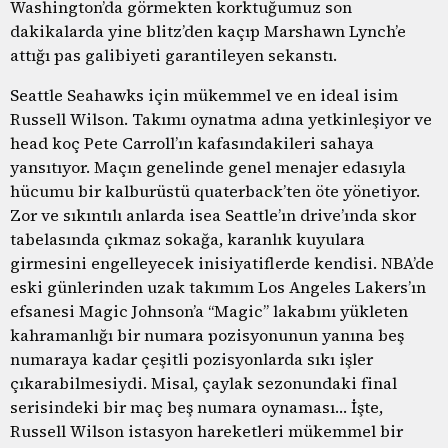
Washington’da görmekten korktuğumuz son
dakikalarda yine blitz’den kaçıp Marshawn Lynch’e
attığı pas galibiyeti garantileyen sekanstı.
Seattle Seahawks için mükemmel ve en ideal isim
Russell Wilson. Takımı oynatma adına yetkinleşiyor ve
head koç Pete Carroll’ın kafasındakileri sahaya
yansıtıyor. Maçın genelinde genel menajer edasıyla
hücumu bir kalburüstü quaterback’ten öte yönetiyor.
Zor ve sıkıntılı anlarda isea Seattle’ın drive’ında skor
tabelasında çıkmaz sokağa, karanlık kuyulara
girmesini engelleyecek inisiyatiflerde kendisi. NBA’de
eski günlerinden uzak takımım Los Angeles Lakers’ın
efsanesi Magic Johnson’a “Magic” lakabını yükleten
kahramanlığı bir numara pozisyonunun yanına beş
numaraya kadar çeşitli pozisyonlarda sıkı işler
çıkarabilmesiydi. Misal, çaylak sezonundaki final
serisindeki bir maç beş numara oynaması… İşte,
Russell Wilson istasyon hareketleri mükemmel bir