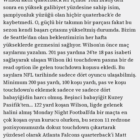
sonra en yüksek galibiyet yüzdesine sahip isim,
şampiyonluk yüzüğü olan hiçbir quaterback’e de
kaybetmedi. O, güçlü bir takımın bir parçası fakat bu
sezon kendi başarı çıtasını yükseltmiş durumda. Bizim
de Seattle’dan olan beklentimizin her hafta
yükseklerde gezmesini sağlıyor. Wilson’ın önce maç
sayılarını yazalım. 201 pas yardına 24’te 18 pas isabeti
sağlayarak ulaşan Wilson iki touchdown pasına bir de
read option ile gelen touchdown koşusu ekledi. Bu
sayılara NFL tarihinde sadece dört oyuncu ulaşabilmiş.
Minimum 200 pas yardı, 100 koşu yardı, pas ve koşu
touchdown’u eklemek sadece ve sadece dört
babayiğidin harcı olmuş. Beşinci babayiğit Kuzey
Pasifik’ten… 122 yard koşan Wilson, ligde gelenek
halini almış ‘Monday Night Football’da bir maçta en
çok koşan oyun kurucu olurken, bu sezon 11 redzone
pozisyonumuzda dokuz touchdown çıkartarak
yüzdesel olarak Atlanta Falcons quarterback’i Matt