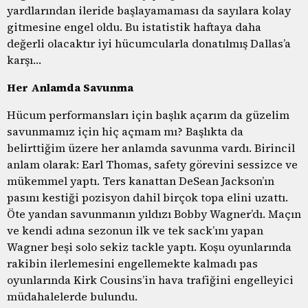
yardlarından ileride başlayamaması da sayılara kolay
gitmesine engel oldu. Bu istatistik haftaya daha
değerli olacaktır iyi hücumcularla donatılmış Dallas’a
karşı…
Her Anlamda Savunma
Hücum performansları için başlık açarım da güzelim
savunmamız için hiç açmam mı? Başlıkta da
belirttiğim üzere her anlamda savunma vardı. Birincil
anlam olarak: Earl Thomas, safety görevini sessizce ve
mükemmel yaptı. Ters kanattan DeSean Jackson’ın
pasını kestiği pozisyon dahil birçok topa elini uzattı.
Öte yandan savunmanın yıldızı Bobby Wagner’dı. Maçın
ve kendi adına sezonun ilk ve tek sack’ını yapan
Wagner beşi solo sekiz tackle yaptı. Koşu oyunlarında
rakibin ilerlemesini engellemekte kalmadı pas
oyunlarında Kirk Cousins’in hava trafiğini engelleyici
müdahalelerde bulundu.