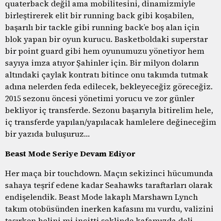
quaterback değil ama mobilitesini, dinamizmiyle
birleştirerek elit bir running back gibi koşabilen,
başarılı bir tackle gibi running back’e boş alan için
blok yapan bir oyun kurucu. Basketboldaki superstar
bir point guard gibi hem oyunumuzu yönetiyor hem
sayıya imza atıyor Şahinler için. Bir milyon doların
altındaki çaylak kontratı bitince onu takımda tutmak
adına nelerden feda edilecek, bekleyeceğiz göreceğiz.
2015 sezonu öncesi yönetimi yorucu ve zor günler
bekliyor iç transferde. Sezonu başarıyla bitirelim hele,
iç transferde yapılan/yapılacak hamlelere değineceğim
bir yazıda buluşuruz…
Beast Mode Seriye Devam Ediyor
Her maça bir touchdown. Maçın sekizinci hücumunda
sahaya teşrif edene kadar Seahawks taraftarları olarak
endişelendik. Beast Mode lakaplı Marshawn Lynch
takım otobüsünden inerken kafasını mı vurdu, valizini
taşırken belini mi incitti şeklinde kafamızda deli