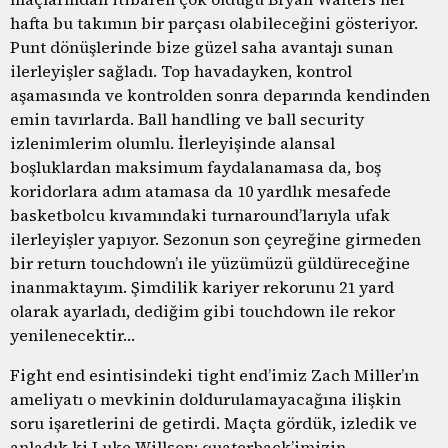
hafta bu takımın bir parçası olabileceğini gösteriyor.
Punt dönüşlerinde bize güzel saha avantajı sunan
ilerleyişler sağladı. Top havadayken, kontrol
aşamasında ve kontrolden sonra deparında kendinden
emin tavırlarda. Ball handling ve ball security
izlenimlerim olumlu. İlerleyişinde alansal
boşluklardan maksimum faydalanamasa da, boş
koridorlara adım atamasa da 10 yardlık mesafede
basketbolcu kıvamındaki turnaround’larıyla ufak
ilerleyişler yapıyor. Sezonun son çeyreğine girmeden
bir return touchdown’ı ile yüzümüzü güldüreceğine
inanmaktayım. Şimdilik kariyer rekorunu 21 yard
olarak ayarladı, dediğim gibi touchdown ile rekor
yenilenecektir…
Fight end esintisindeki tight end’imiz Zach Miller’ın
ameliyatı o mevkinin doldurulamayacağına ilişkin
soru işaretlerini de getirdi. Maçta gördük, izledik ve
anladık ki Luke Willson; quaterback’imizin