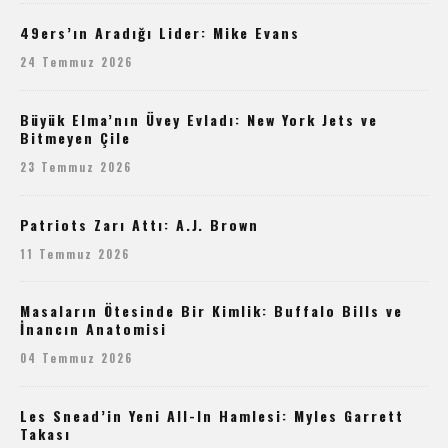
49ers’ın Aradığı Lider: Mike Evans
24 Temmuz 2026
Büyük Elma’nın Üvey Evladı: New York Jets ve
Bitmeyen Çile
23 Temmuz 2026
Patriots Zarı Attı: A.J. Brown
11 Temmuz 2026
Masaların Ötesinde Bir Kimlik: Buffalo Bills ve
İnancın Anatomisi
04 Temmuz 2026
Les Snead’in Yeni All-In Hamlesi: Myles Garrett
Takası