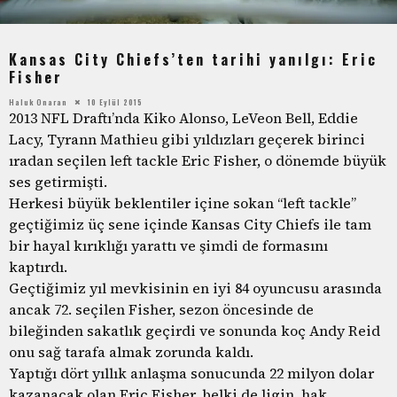
Kansas City Chiefs’ten tarihi yanılgı: Eric
Fisher
Haluk Onaran
10 Eylül 2015
2013 NFL Draftı’nda Kiko Alonso, LeVeon Bell, Eddie
Lacy, Tyrann Mathieu gibi yıldızları geçerek birinci
ıradan seçilen left tackle Eric Fisher, o dönemde büyük
ses getirmişti.
Herkesi büyük beklentiler içine sokan “left tackle”
geçtiğimiz üç sene içinde Kansas City Chiefs ile tam
bir hayal kırıklığı yarattı ve şimdi de formasını
kaptırdı.
Geçtiğimiz yıl mevkisinin en iyi 84 oyuncusu arasında
ancak 72. seçilen Fisher, sezon öncesinde de
bileğinden sakatlık geçirdi ve sonunda koç Andy Reid
onu sağ tarafa almak zorunda kaldı.
Yaptığı dört yıllık anlaşma sonucunda 22 milyon dolar
kazanacak olan Eric Fisher, belki de ligin, hak