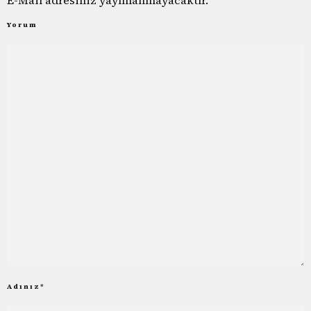
Yorum
Adınız
*