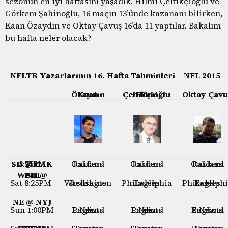
sezonun en iyi haftasını yaşadık. Hilmi Çeltikçioğlu ve
Görkem Şahinoğlu, 16 maçın 13’ünde kazananı bilirken,
Kaan Özaydın ve Oktay Çavuş 16’da 11 yaptılar. Bakalım
bu hafta neler olacak?
NFLTR Yazarlarının 16. Hafta Tahminleri – NFL 2015
Kaan Özaydın
Hilmi Çeltikçioğlu
Oktay Çavu
SD @
Thu 8:25PM
OAK
Oakland Raiders
Oakland Raiders
Oakland Raiders
WSH @
PHI
Sat 8:25PM
Washington Redskins
Philadelphia Eagles
Philadelphia Eagles
NE
@ NYJ
Sun 1:00PM
New England Patriots
New England Patriots
New England Patriots