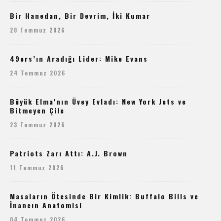
Bir Hanedan, Bir Devrim, İki Kumar
28 Temmuz 2026
49ers’ın Aradığı Lider: Mike Evans
24 Temmuz 2026
Büyük Elma’nın Üvey Evladı: New York Jets ve
Bitmeyen Çile
23 Temmuz 2026
Patriots Zarı Attı: A.J. Brown
11 Temmuz 2026
Masaların Ötesinde Bir Kimlik: Buffalo Bills ve
İnancın Anatomisi
04 Temmuz 2026