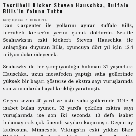
Tecrübeli Kicker Steven Hauschka, Buffalo
Bills’in Yolunu Tuttu
Giray Alptuna
10 Mart 2017
Dan Carpenter ile yollarını ayıran Buffalo Bills,
tecrübeli kicker’ın yerini çabuk doldurdu. Seattle
Seahawks’ın eski kicker’ı Steven Hauschka ile
anlaştığını duyuran Bills, oyuncuya dört yıl için 12.4
milyon dolar ödeyecek.
Seahawks ile bir şampiyonluğu bulunan 31 yaşındaki
Hauschka, uzun mesafeden yaptığı saha gollerinde
yüksek bir başarı gösterse de ekstra sayı vuruşlarında
son zamanlarda hayal kırıklığı yaratmıştı.
Geçen sezon 40 yard ve üstü saha gollerinde 11’de 9
isabet bulan oyuncu, 32 yard’a çekilen esktra sayı
vuruşlarında ise son iki sezonda 10 defa isabet
bulamayarak çok önemli sayıları kaçırmıştı. Geçen ay
kadrosuna Minnesota Vikings’in eski yıldızı Blair