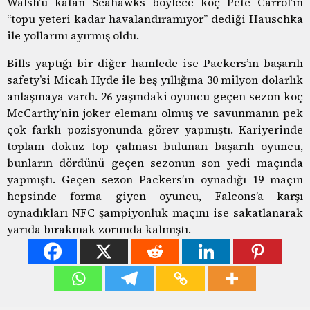
Walsh’u katan Seahawks böylece koç Pete Carrol’ın
“topu yeteri kadar havalandıramıyor” dediği Hauschka
ile yollarını ayırmış oldu.
Bills yaptığı bir diğer hamlede ise Packers’ın başarılı
safety’si Micah Hyde ile beş yıllığına 30 milyon dolarlık
anlaşmaya vardı. 26 yaşındaki oyuncu geçen sezon koç
McCarthy’nin joker elemanı olmuş ve savunmanın pek
çok farklı pozisyonunda görev yapmıştı. Kariyerinde
toplam dokuz top çalması bulunan başarılı oyuncu,
bunların dördünü geçen sezonun son yedi maçında
yapmıştı. Geçen sezon Packers’ın oynadığı 19 maçın
hepsinde forma giyen oyuncu, Falcons’a karşı
oynadıkları NFC şampiyonluk maçını ise sakatlanarak
yarıda bırakmak zorunda kalmıştı.