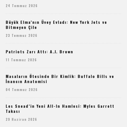
24 Temmuz 2026
Büyük Elma’nın Üvey Evladı: New York Jets ve
Bitmeyen Çile
23 Temmuz 2026
Patriots Zarı Attı: A.J. Brown
11 Temmuz 2026
Masaların Ötesinde Bir Kimlik: Buffalo Bills ve
İnancın Anatomisi
04 Temmuz 2026
Les Snead’in Yeni All-In Hamlesi: Myles Garrett
Takası
29 Haziran 2026