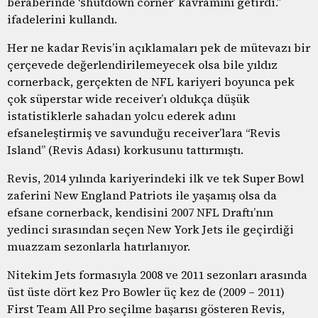
beraberinde ‘shutdown corner’ kavramını getirdi.”
ifadelerini kullandı.
Her ne kadar Revis’in açıklamaları pek de mütevazı bir
çerçevede değerlendirilemeyecek olsa bile yıldız
cornerback, gerçekten de NFL kariyeri boyunca pek
çok süperstar wide receiver’ı oldukça düşük
istatistiklerle sahadan yolcu ederek adını
efsaneleştirmiş ve savunduğu receiver’lara “Revis
Island” (Revis Adası) korkusunu tattırmıştı.
Revis, 2014 yılında kariyerindeki ilk ve tek Super Bowl
zaferini New England Patriots ile yaşamış olsa da
efsane cornerback, kendisini 2007 NFL Draftı’nın
yedinci sırasından seçen New York Jets ile geçirdiği
muazzam sezonlarla hatırlanıyor.
Nitekim Jets formasıyla 2008 ve 2011 sezonları arasında
üst üste dört kez Pro Bowler üç kez de (2009 – 2011)
First Team All Pro seçilme başarısı gösteren Revis,