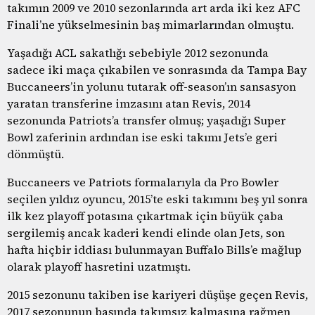
takımın 2009 ve 2010 sezonlarında art arda iki kez AFC
Finali’ne yükselmesinin baş mimarlarından olmuştu.
Yaşadığı ACL sakatlığı sebebiyle 2012 sezonunda
sadece iki maça çıkabilen ve sonrasında da Tampa Bay
Buccaneers’in yolunu tutarak off-season’ın sansasyon
yaratan transferine imzasını atan Revis, 2014
sezonunda Patriots’a transfer olmuş; yaşadığı Super
Bowl zaferinin ardından ise eski takımı Jets’e geri
dönmüştü.
Buccaneers ve Patriots formalarıyla da Pro Bowler
seçilen yıldız oyuncu, 2015’te eski takımını beş yıl sonra
ilk kez playoff potasına çıkartmak için büyük çaba
sergilemiş ancak kaderi kendi elinde olan Jets, son
hafta hiçbir iddiası bulunmayan Buffalo Bills’e mağlup
olarak playoff hasretini uzatmıştı.
2015 sezonunu takiben ise kariyeri düşüşe geçen Revis,
2017 sezonunun başında takımsız kalmasına rağmen