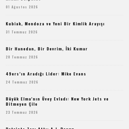
01 Ağustos 2026
Kubiak, Mendoza ve Yeni Bir Kimlik Arayışı
31 Temmuz 2026
Bir Hanedan, Bir Devrim, İki Kumar
28 Temmuz 2026
49ers’ın Aradığı Lider: Mike Evans
24 Temmuz 2026
Büyük Elma’nın Üvey Evladı: New York Jets ve
Bitmeyen Çile
23 Temmuz 2026
Patriots Zarı Attı: A.J. Brown