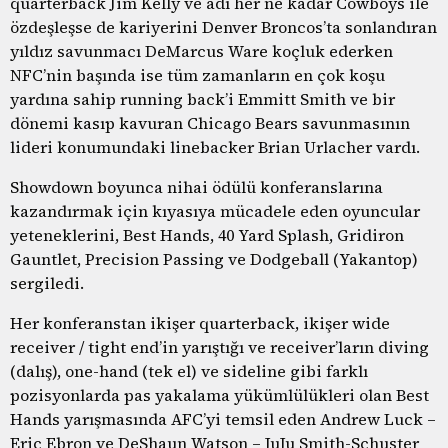
quarterback Jim Kelly ve adı her ne kadar Cowboys ile
özdeşleşse de kariyerini Denver Broncos’ta sonlandıran
yıldız savunmacı DeMarcus Ware koçluk ederken
NFC’nin başında ise tüm zamanların en çok koşu
yardına sahip running back’i Emmitt Smith ve bir
dönemi kasıp kavuran Chicago Bears savunmasının
lideri konumundaki linebacker Brian Urlacher vardı.
Showdown boyunca nihai ödülü konferanslarına
kazandırmak için kıyasıya mücadele eden oyuncular
yeteneklerini, Best Hands, 40 Yard Splash, Gridiron
Gauntlet, Precision Passing ve Dodgeball (Yakantop)
sergiledi.
Her konferanstan ikişer quarterback, ikişer wide
receiver / tight end’in yarıştığı ve receiver’ların diving
(dalış), one-hand (tek el) ve sideline gibi farklı
pozisyonlarda pas yakalama yükümlülükleri olan Best
Hands yarışmasında AFC’yi temsil eden Andrew Luck –
Eric Ebron ve DeShaun Watson – JuJu Smith-Schuster