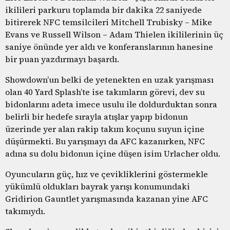
ikilileri parkuru toplamda bir dakika 22 saniyede
bitirerek NFC temsilcileri Mitchell Trubisky – Mike
Evans ve Russell Wilson – Adam Thielen ikililerinin üç
saniye önünde yer aldı ve konferanslarının hanesine
bir puan yazdırmayı başardı.
Showdown’un belki de yetenekten en uzak yarışması
olan 40 Yard Splash’te ise takımların görevi, dev su
bidonlarını adeta imece usulu ile doldurduktan sonra
belirli bir hedefe sırayla atışlar yapıp bidonun
üzerinde yer alan rakip takım koçunu suyun içine
düşürmekti. Bu yarışmayı da AFC kazanırken, NFC
adına su dolu bidonun içine düşen isim Urlacher oldu.
Oyuncuların güç, hız ve çevikliklerini göstermekle
yükümlü oldukları bayrak yarışı konumundaki
Gridirion Gauntlet yarışmasında kazanan yine AFC
takımıydı.