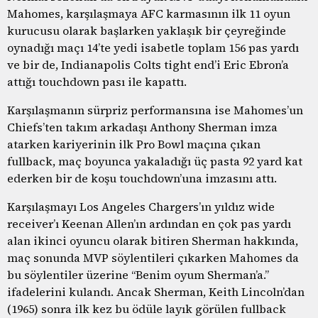
Mahomes, karşılaşmaya AFC karmasının ilk 11 oyun
kurucusu olarak başlarken yaklaşık bir çeyreğinde
oynadığı maçı 14’te yedi isabetle toplam 156 pas yardı
ve bir de, Indianapolis Colts tight end’i Eric Ebron’a
attığı touchdown pası ile kapattı.
Karşılaşmanın sürpriz performansına ise Mahomes’un
Chiefs’ten takım arkadaşı Anthony Sherman imza
atarken kariyerinin ilk Pro Bowl maçına çıkan
fullback, maç boyunca yakaladığı üç pasta 92 yard kat
ederken bir de koşu touchdown’una imzasını attı.
Karşılaşmayı Los Angeles Chargers’ın yıldız wide
receiver’ı Keenan Allen’ın ardından en çok pas yardı
alan ikinci oyuncu olarak bitiren Sherman hakkında,
maç sonunda MVP söylentileri çıkarken Mahomes da
bu söylentiler üzerine “Benim oyum Sherman’a.”
ifadelerini kulandı. Ancak Sherman, Keith Lincoln’dan
(1965) sonra ilk kez bu ödüle layık görülen fullback