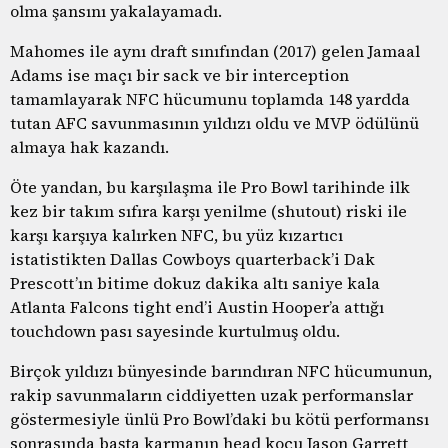
olma şansını yakalayamadı.
Mahomes ile aynı draft sınıfından (2017) gelen Jamaal
Adams ise maçı bir sack ve bir interception
tamamlayarak NFC hücumunu toplamda 148 yardda
tutan AFC savunmasının yıldızı oldu ve MVP ödülünü
almaya hak kazandı.
Öte yandan, bu karşılaşma ile Pro Bowl tarihinde ilk
kez bir takım sıfıra karşı yenilme (shutout) riski ile
karşı karşıya kalırken NFC, bu yüz kızartıcı
istatistikten Dallas Cowboys quarterback’i Dak
Prescott’ın bitime dokuz dakika altı saniye kala
Atlanta Falcons tight end’i Austin Hooper’a attığı
touchdown pası sayesinde kurtulmuş oldu.
Birçok yıldızı bünyesinde barındıran NFC hücumunun,
rakip savunmaların ciddiyetten uzak performanslar
göstermesiyle ünlü Pro Bowl’daki bu kötü performansı
sonrasında başta karmanın head koçu Jason Garrett