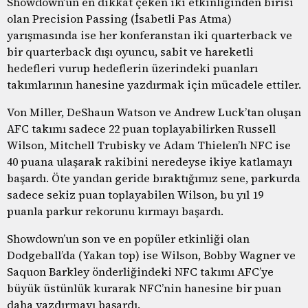
Showdown’un en dikkat çeken iki etkinliğinden birisi
olan Precision Passing (İsabetli Pas Atma)
yarışmasında ise her konferanstan iki quarterback ve
bir quarterback dışı oyuncu, sabit ve hareketli
hedefleri vurup hedeflerin üzerindeki puanları
takımlarının hanesine yazdırmak için mücadele ettiler.
Von Miller, DeShaun Watson ve Andrew Luck’tan oluşan
AFC takımı sadece 22 puan toplayabilirken Russell
Wilson, Mitchell Trubisky ve Adam Thielen’lı NFC ise
40 puana ulaşarak rakibini neredeyse ikiye katlamayı
başardı. Öte yandan geride bıraktığımız sene, parkurda
sadece sekiz puan toplayabilen Wilson, bu yıl 19
puanla parkur rekorunu kırmayı başardı.
Showdown’un son ve en popüler etkinliği olan
Dodgeball’da (Yakan top) ise Wilson, Bobby Wagner ve
Saquon Barkley önderliğindeki NFC takımı AFC’ye
büyük üstünlük kurarak NFC’nin hanesine bir puan
daha yazdırmayı başardı.