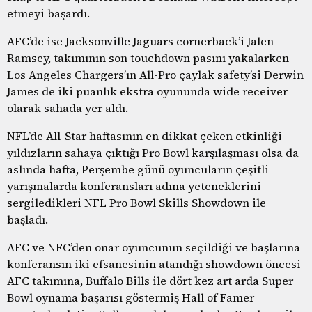
etmeyi başardı.
AFC’de ise Jacksonville Jaguars cornerback’i Jalen
Ramsey, takımının son touchdown pasını yakalarken
Los Angeles Chargers’ın All-Pro çaylak safety’si Derwin
James de iki puanlık ekstra oyununda wide receiver
olarak sahada yer aldı.
NFL’de All-Star haftasının en dikkat çeken etkinliği
yıldızların sahaya çıktığı Pro Bowl karşılaşması olsa da
aslında hafta, Perşembe günü oyuncuların çeşitli
yarışmalarda konferansları adına yeteneklerini
sergiledikleri NFL Pro Bowl Skills Showdown ile
başladı.
AFC ve NFC’den onar oyuncunun seçildiği ve başlarına
konferansın iki efsanesinin atandığı showdown öncesi
AFC takımına, Buffalo Bills ile dört kez art arda Super
Bowl oynama başarısı göstermiş Hall of Famer