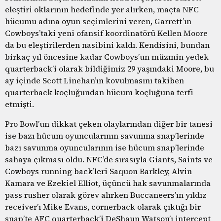
eleştiri oklarının hedefinde yer alırken, maçta NFC
hücumu adına oyun seçimlerini veren, Garrett’ın
Cowboys’taki yeni ofansif koordinatörü Kellen Moore
da bu eleştirilerden nasibini kaldı. Kendisini, bundan
birkaç yıl öncesine kadar Cowboys’un müzmin yedek
quarterback’i olarak bildiğimiz 29 yaşındaki Moore, bu
ay içinde Scott Linehan’ın kovulmasını takiben
quarterback koçluğundan hücum koçluğuna terfi
etmişti.
Pro Bowl’un dikkat çeken olaylarından diğer bir tanesi
ise bazı hücum oyuncularının savunma snap’lerinde
bazı savunma oyuncularının ise hücum snap’lerinde
sahaya çıkması oldu. NFC’de sırasıyla Giants, Saints ve
Cowboys running back’leri Saquon Barkley, Alvin
Kamara ve Ezekiel Elliot, üçüncü hak savunmalarında
pass rusher olarak görev alırken Buccaneers’ın yıldız
receiver’ı Mike Evans, cornerback olarak çıktığı bir
snap’te AFC quarterback’i DeShaun Watson’ı intercept