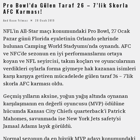
Pro Bowl’da Gülen Taraf 26 – 7’lik Skorla
AFC Karması!
And Kaan Yılmaz
28 Ocak 2019
NFL’in All-Star maçı konumundaki Pro Bowl, 27 Ocak
Pazar günü Florida eyaletinin Orlando şehrinde
bulunan Camping World Stadyumu’nda oynandı. AFC
ve NFC’de sezonun en iyi performanslarını ortaya
koyan ve NFL seyircisi, takım koçları ve oyuncularının
verdikleri oylarla forma giymeye hak kazanan isimleri
karşı karşıya getiren mücadelede gülen taraf 26 – 7’lik
skorla AFC karması oldu.
Geçmiş yılların aksine, yoğun yağış altında oynanan
karşılaşmanın en değerli oyuncusu (MVP) ödülüne
hücumda Kansas City Chiefs quarterback’i Patrick
Mahomes, savunmada ise New York Jets safety’si
Jamaal Adams layık görüldü.
Normal sezonun da en büyük MVP adayı konumundaki