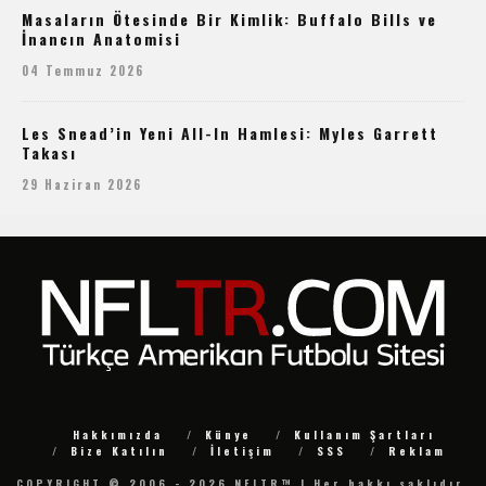
Masaların Ötesinde Bir Kimlik: Buffalo Bills ve
İnancın Anatomisi
04 Temmuz 2026
Les Snead’in Yeni All-In Hamlesi: Myles Garrett
Takası
29 Haziran 2026
Hakkımızda
Künye
Kullanım Şartları
Bize Katılın
İletişim
SSS
Reklam
COPYRIGHT © 2006 - 2026 NFLTR™ | Her hakkı saklıdır.