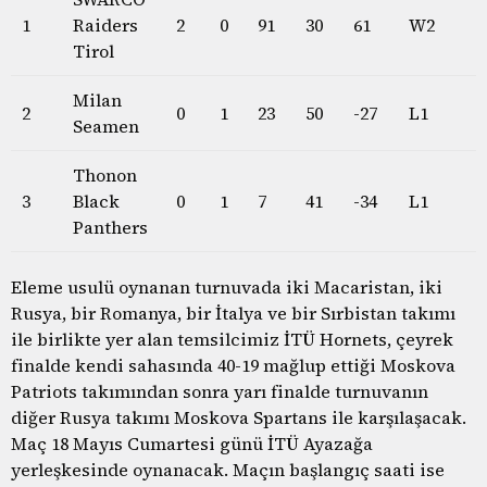
1
Raiders
2
0
91
30
61
W2
Tirol
Milan
2
0
1
23
50
-27
L1
Seamen
Thonon
3
Black
0
1
7
41
-34
L1
Panthers
Eleme usulü oynanan turnuvada iki Macaristan, iki
Rusya, bir Romanya, bir İtalya ve bir Sırbistan takımı
ile birlikte yer alan temsilcimiz İTÜ Hornets, çeyrek
finalde kendi sahasında 40-19 mağlup ettiği Moskova
Patriots takımından sonra yarı finalde turnuvanın
diğer Rusya takımı Moskova Spartans ile karşılaşacak.
Maç 18 Mayıs Cumartesi günü İTÜ Ayazağa
yerleşkesinde oynanacak. Maçın başlangıç saati ise