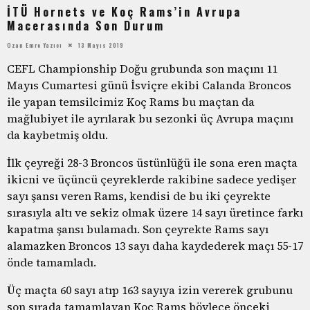
İTÜ Hornets ve Koç Rams’in Avrupa
Macerasında Son Durum
Ozan Emre Yazıcı
13 Mayıs 2019
CEFL Championship Doğu grubunda son maçını 11
Mayıs Cumartesi günü İsviçre ekibi Calanda Broncos
ile yapan temsilcimiz Koç Rams bu maçtan da
mağlubiyet ile ayrılarak bu sezonki üç Avrupa maçını
da kaybetmiş oldu.
İlk çeyreği 28-3 Broncos üstünlüğü ile sona eren maçta
ikicni ve üçüncü çeyreklerde rakibine sadece yedişer
sayı şansı veren Rams, kendisi de bu iki çeyrekte
sırasıyla altı ve sekiz olmak üzere 14 sayı üretince farkı
kapatma şansı bulamadı. Son çeyrekte Rams sayı
alamazken Broncos 13 sayı daha kaydederek maçı 55-17
önde tamamladı.
Üç maçta 60 sayı atıp 163 sayıya izin vererek grubunu
son sırada tamamlayan Koç Rams böylece önceki