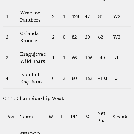
Wroclaw
1
2
1
128
47
81
W2
Panthers
Calanda
2
2
0
82
20
62
W2
Broncos
Kragujevac
3
1
1
66
106
-40
L1
Wild Boars
Istanbul
4
0
3
60
163
-103
L3
Koç Rams
CEFL Championship West:
Net
Pos
Team
W
L
PF
PA
Streak
Pts
SWARCO