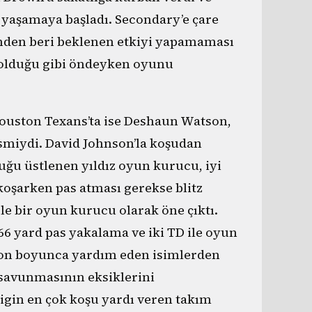
 yaşamaya başladı. Secondary’e çare
inden beri beklenen etkiyi yapamaması
 olduğu gibi öndeyken oyunu
Houston Texans’ta ise Deshaun Watson,
 ismiydi. David Johnson’la koşudan
ğu üstlenen yıldız oyun kurucu, iyi
koşarken pas atması gerekse blitz
e bir oyun kurucu olarak öne çıktı.
6 yard pas yakalama ve iki TD ile oyun
zon boyunca yardım eden isimlerden
 savunmasının eksiklerini
igin en çok koşu yardı veren takım