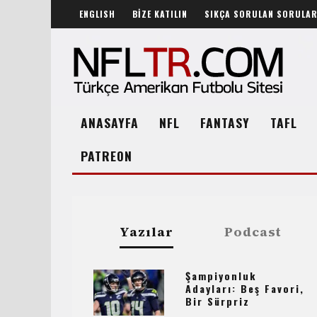
ENGLISH
BİZE KATILIN
SIKÇA SORULAN SORULA
ANASAYFA
NFL
FANTASY
TAFL
PATREON
Yazılar
Podcast
Şampiyonluk
Adayları: Beş Favori,
Bir Sürpriz