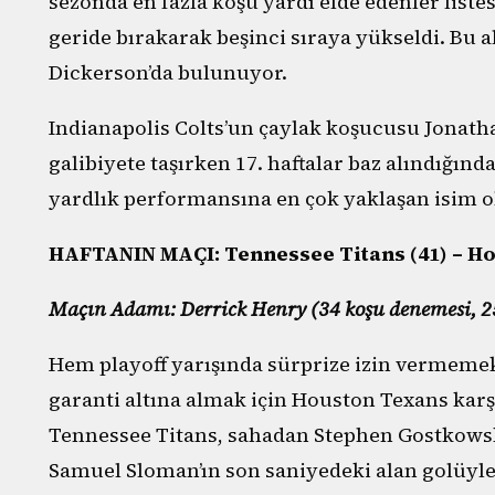
sezonda en fazla koşu yardı elde edenler listes
geride bırakarak beşinci sıraya yükseldi. Bu al
Dickerson’da bulunuyor.
Indianapolis Colts’un çaylak koşucusu Jonatha
galibiyete taşırken 17. haftalar baz alındığınd
yardlık performansına en çok yaklaşan isim o
HAFTANIN MAÇI: Tennessee Titans (41) – H
Maçın Adamı: Derrick Henry (34 koşu denemesi, 2
Hem playoff yarışında sürprize izin vermeme
garanti altına almak için Houston Texans kar
Tennessee Titans, sahadan Stephen Gostkowsk
Samuel Sloman’ın son saniyedeki alan golüyle g