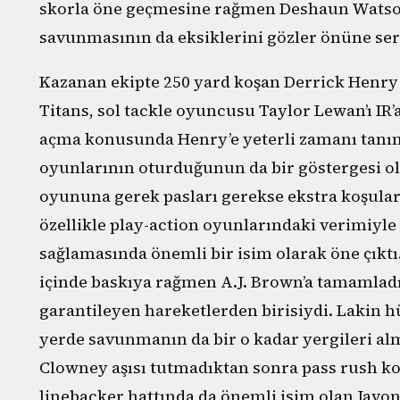
skorla öne geçmesine rağmen Deshaun Watso
savunmasının da eksiklerini gözler önüne ser
Kazanan ekipte 250 yard koşan Derrick Henr
Titans, sol tackle oyuncusu Taylor Lewan’ı I
açma konusunda Henry’e yeterli zamanı tanıma
oyunlarının oturduğunun da bir göstergesi o
oyununa gerek pasları gerekse ekstra koşula
özellikle play-action oyunlarındaki verimiyle
sağlamasında önemli bir isim olarak öne çıktı.
içinde baskıya rağmen A.J. Brown’a tamamladığ
garantileyen hareketlerden birisiydi. Lakin 
yerde savunmanın da bir o kadar yergileri alm
Clowney aşısı tutmadıktan sonra pass rush k
linebacker hattında da önemli isim olan Javon