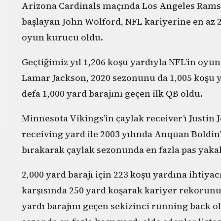
Arizona Cardinals maçında Los Angeles Rams’t
başlayan John Wolford, NFL kariyerine en az 2
oyun kurucu oldu.
Geçtiğimiz yıl 1,206 koşu yardıyla NFL’in oy
Lamar Jackson, 2020 sezonunu da 1,005 koşu 
defa 1,000 yard barajını geçen ilk QB oldu.
Minnesota Vikings’in çaylak receiver’ı Justin J
receiving yard ile 2003 yılında Anquan Boldin
bırakarak çaylak sezonunda en fazla pas yaka
2,000 yard barajı için 223 koşu yardına ihtiy
karşısında 250 yard koşarak kariyer rekorunu
yardı barajını geçen sekizinci running back 