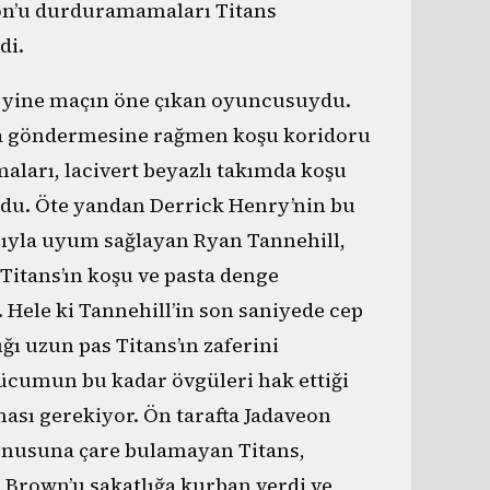
n’u durduramamaları Titans
di.
y yine maçın öne çıkan oyuncusuydu.
R’a göndermesine rağmen koşu koridoru
ları, lacivert beyazlı takımda koşu
ldu. Öte yandan Derrick Henry’nin bu
rıyla uyum sağlayan Ryan Tannehill,
 Titans’ın koşu ve pasta denge
 Hele ki Tannehill’in son saniyede cep
ı uzun pas Titans’ın zaferini
hücumun bu kadar övgüleri hak ettiği
ası gerekiyor. Ön tarafta Jadaveon
onusuna çare bulamayan Titans,
 Brown’u sakatlığa kurban verdi ve