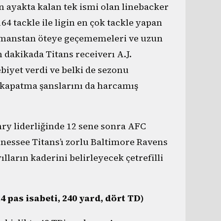
 ayakta kalan tek ismi olan linebacker
4 tackle ile ligin en çok tackle yapan
ormanstan öteye geçememeleri ve uzun
 dakikada Titans receiverı A.J.
biyet verdi ve belki de sezonu
k kapatma şanslarını da harcamış
ry liderliğinde 12 sene sonra AFC
nessee Titans’ı zorlu Baltimore Ravens
lların kaderini belirleyecek çetrefilli
pas isabeti, 240 yard, dört TD)