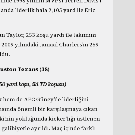
inde 1998 yılının MVP’si Terrell Davis’i
anda liderlik hala 2,105 yard ile Eric
n Taylor, 253 koşu yardı ile takımını
a 2009 yılındaki Jamaal Charlers’ın 259
ldu.
ouston Texans (38)
50 yard koşu, iki TD koşusu)
k hem de AFC Güney’de liderliğini
şısında önemli bir karşılaşmaya çıkan
i’nin yokluğunda kicker’lığı üstlenen
alibiyetle ayrıldı. Maç içinde farklı