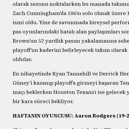
olarak sezonu noktalarken bu manada takımın
Zach Cunningham’da 106’sı solo olmak üzere 16
ismi oldu. Yine de savunmada bireysel perf
pas oyunlarındaki hatalı alan paylaşımları son
Brown’un 52 yardlık pasını yakalamasına sebe
playoff’un kaderini belirleyecek takım olara
oldular.
En nihayetinde Ryan Tannehill ve Derrick Hen
Güney’i kazanıp playoff’a girmeyi başaran Ten
maçı beklerken Houston Texans’ı ise gelecek yı
bir kara süreci bekliyor.
HAFTANIN OYUNCUSU: Aaron Rodgers (19-24 