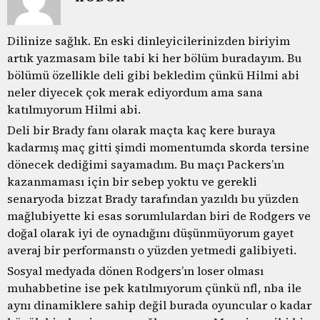
Dilinize sağlık. En eski dinleyicilerinizden biriyim
artık yazmasam bile tabi ki her bölüm buradayım. Bu
bölümü özellikle deli gibi bekledim çünkü Hilmi abi
neler diyecek çok merak ediyordum ama sana
katılmıyorum Hilmi abi.
Deli bir Brady fanı olarak maçta kaç kere buraya
kadarmış maç gitti şimdi momentumda skorda tersine
dönecek dediğimi sayamadım. Bu maçı Packers’ın
kazanmaması için bir sebep yoktu ve gerekli
senaryoda bizzat Brady tarafından yazıldı bu yüzden
mağlubiyette ki esas sorumlulardan biri de Rodgers ve
doğal olarak iyi de oynadığını düşünmüyorum gayet
averaj bir performanstı o yüzden yetmedi galibiyeti.
Sosyal medyada dönen Rodgers’ın loser olması
muhabbetine ise pek katılmıyorum çünkü nfl, nba ile
aynı dinamiklere sahip değil burada oyuncular o kadar