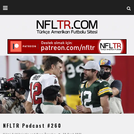
NFLTR Podcast #260
Hilmi Çeltikçioğlu
and
Kaan Özaydın
29 Ocak 2021