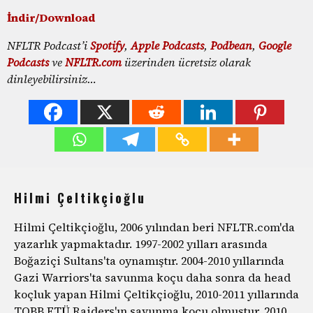
İndir/Download
NFLTR Podcast’i
Spotify
,
Apple Podcasts
,
Podbean
,
Google
Podcasts
ve
NFLTR.com
üzerinden ücretsiz olarak
dinleyebilirsiniz…
Hilmi Çeltikçioğlu
Hilmi Çeltikçioğlu, 2006 yılından beri NFLTR.com'da
yazarlık yapmaktadır. 1997-2002 yılları arasında
Boğaziçi Sultans'ta oynamıştır. 2004-2010 yıllarında
Gazi Warriors'ta savunma koçu daha sonra da head
koçluk yapan Hilmi Çeltikçioğlu, 2010-2011 yıllarında
TOBB ETÜ Raiders'ın savunma koçu olmuştur. 2010