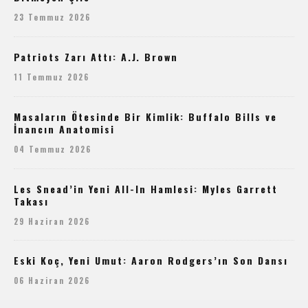
23 Temmuz 2026
Patriots Zarı Attı: A.J. Brown
11 Temmuz 2026
Masaların Ötesinde Bir Kimlik: Buffalo Bills ve
İnancın Anatomisi
04 Temmuz 2026
Les Snead’in Yeni All-In Hamlesi: Myles Garrett
Takası
29 Haziran 2026
Eski Koç, Yeni Umut: Aaron Rodgers’ın Son Dansı
06 Haziran 2026