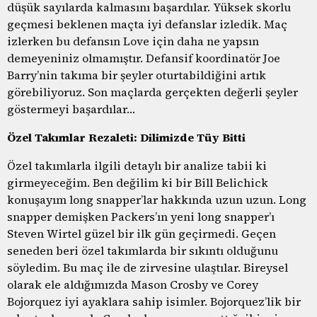
düşük sayılarda kalmasını başardılar. Yüksek skorlu
geçmesi beklenen maçta iyi defanslar izledik. Maç
izlerken bu defansın Love için daha ne yapsın
demeyeniniz olmamıştır. Defansif koordinatör Joe
Barry’nin takıma bir şeyler oturtabildiğini artık
görebiliyoruz. Son maçlarda gerçekten değerli şeyler
göstermeyi başardılar…
Özel Takımlar Rezaleti: Dilimizde Tüy Bitti
Özel takımlarla ilgili detaylı bir analize tabii ki
girmeyeceğim. Ben değilim ki bir Bill Belichick
konuşayım long snapper’lar hakkında uzun uzun. Long
snapper demişken Packers’ın yeni long snapper’ı
Steven Wirtel güzel bir ilk gün geçirmedi. Geçen
seneden beri özel takımlarda bir sıkıntı olduğunu
söyledim. Bu maç ile de zirvesine ulaştılar. Bireysel
olarak ele aldığımızda Mason Crosby ve Corey
Bojorquez iyi ayaklara sahip isimler. Bojorquez’lik bir