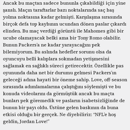
Ancak bu maçtan sadece bununla çıkabildiği için yine
şanslı. Maçın taraftarlar bazı noktalarında saç baş
yolma noktasına kadar gelmişti. Karşılaşma sırasında
birçok defa top kaybının ucundan dönen paslar çıkardı
elinden. Bu maç verdiği görüntü ile Mahomes gibi bir
ucube olamayacak belki ama bir Tony Romo olabilir.
Bunun Packers’a ne kadar yarayacağını pek
bilemiyorum. Bu aslında hedefler sorunu olsa da
oyuncuyu belli kalıplara sokmadan yetişmesini
sağlamak en sağlıklı süreci getirecektir. Özellikle pas
oyununda daha net bir durumu gelmesi Packers’ın
geleceği adına hayati bir öneme sahip. Love, off-season
sırasında adımlamalarına çalıştığını söylemişti ve bu
konuda videolarını da görmüştük ancak bu maçta
bunları pek göremedik ve pasların isabetsizliğinde de
bunun bir payı oldu. Üstüne gelen baskının da buna
etkisi olduğu bir gerçek. Ne diyebiliriz: “NFL’e hoş
geldin, Jordan Love!”