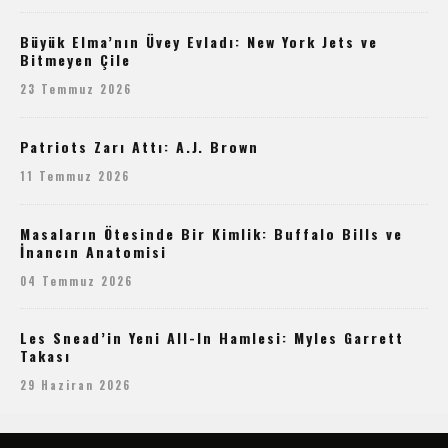
Büyük Elma’nın Üvey Evladı: New York Jets ve
Bitmeyen Çile
23 Temmuz 2026
Patriots Zarı Attı: A.J. Brown
11 Temmuz 2026
Masaların Ötesinde Bir Kimlik: Buffalo Bills ve
İnancın Anatomisi
04 Temmuz 2026
Les Snead’in Yeni All-In Hamlesi: Myles Garrett
Takası
29 Haziran 2026