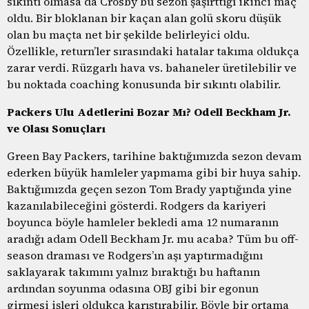
sıkıntı olmasa da Crosby bu sezon şaşırttığı ikinci maç
oldu. Bir bloklanan bir kaçan alan golü skoru düşük
olan bu maçta net bir şekilde belirleyici oldu.
Özellikle, return’ler sırasındaki hatalar takıma oldukça
zarar verdi. Rüzgarlı hava vs. bahaneler üretilebilir ve
bu noktada coaching konusunda bir sıkıntı olabilir.
Packers Ulu Adetlerini Bozar Mı? Odell Beckham Jr.
ve Olası Sonuçları
Green Bay Packers, tarihine baktığımızda sezon devam
ederken büyük hamleler yapmama gibi bir huya sahip.
Baktığımızda geçen sezon Tom Brady yaptığında yine
kazanılabileceğini gösterdi. Rodgers da kariyeri
boyunca böyle hamleler bekledi ama 12 numaranın
aradığı adam Odell Beckham Jr. mu acaba? Tüm bu off-
season draması ve Rodgers’ın aşı yaptırmadığını
saklayarak takımını yalnız bıraktığı bu haftanın
ardından soyunma odasına OBJ gibi bir egonun
girmesi işleri oldukça karıştırabilir. Böyle bir ortama