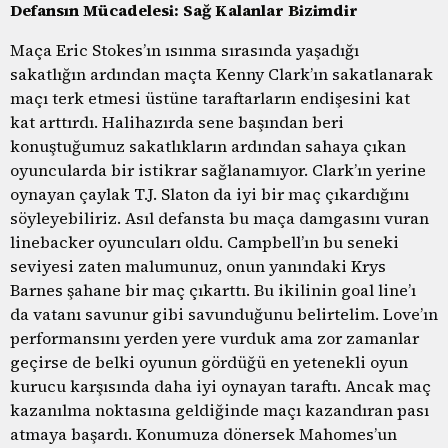
Defansın Mücadelesi: Sağ Kalanlar Bizimdir
Maça Eric Stokes’ın ısınma sırasında yaşadığı
sakatlığın ardından maçta Kenny Clark’ın sakatlanarak
maçı terk etmesi üstüne taraftarların endişesini kat
kat arttırdı. Halihazırda sene başından beri
konuştuğumuz sakatlıkların ardından sahaya çıkan
oyuncularda bir istikrar sağlanamıyor. Clark’ın yerine
oynayan çaylak T.J. Slaton da iyi bir maç çıkardığını
söyleyebiliriz. Asıl defansta bu maça damgasını vuran
linebacker oyuncuları oldu. Campbell’ın bu seneki
seviyesi zaten malumunuz, onun yanındaki Krys
Barnes şahane bir maç çıkarttı. Bu ikilinin goal line’ı
da vatanı savunur gibi savunduğunu belirtelim. Love’ın
performansını yerden yere vurduk ama zor zamanlar
geçirse de belki oyunun gördüğü en yetenekli oyun
kurucu karşısında daha iyi oynayan taraftı. Ancak maç
kazanılma noktasına geldiğinde maçı kazandıran pası
atmaya başardı. Konumuza dönersek Mahomes’un