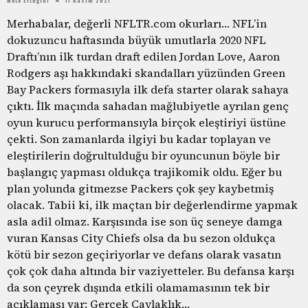
Merhabalar, değerli NFLTR.com okurları… NFL’in
dokuzuncu haftasında büyük umutlarla 2020 NFL
Draftı’nın ilk turdan draft edilen Jordan Love, Aaron
Rodgers aşı hakkındaki skandalları yüzünden Green
Bay Packers formasıyla ilk defa starter olarak sahaya
çıktı. İlk maçında sahadan mağlubiyetle ayrılan genç
oyun kurucu performansıyla birçok eleştiriyi üstüne
çekti. Son zamanlarda ilgiyi bu kadar toplayan ve
eleştirilerin doğrultulduğu bir oyuncunun böyle bir
başlangıç yapması oldukça trajikomik oldu. Eğer bu
plan yolunda gitmezse Packers çok şey kaybetmiş
olacak. Tabii ki, ilk maçtan bir değerlendirme yapmak
asla adil olmaz. Karşısında ise son üç seneye damga
vuran Kansas City Chiefs olsa da bu sezon oldukça
kötü bir sezon geçiriyorlar ve defans olarak vasatın
çok çok daha altında bir vaziyetteler. Bu defansa karşı
da son çeyrek dışında etkili olamamasının tek bir
açıklaması var: Gerçek Çaylaklık…