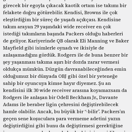
girecek bir egoyla çıkacak kaotik ortam ise takımı bir
felakete doğru götürebilir. Kendisi, Browns ile çok
eleştirdiğim bir süreç de yaşadı açıkçası. Kendisine
takım arayan 29 yaşındaki wide receiver en çok
istediği takımların başında Packers olduğu haberleri
de geliyor. Kariyerinde QB olarak Eli Manning ve Baker
Mayfield gibi isimlerle oynadı ve ikisiyle de
anlaşamadığını gördük. Rodgers ile de buna benzer bir
şey yaşanması takıma aşırı bir dozda zarar vermesi
oldukça mümkün. Düzgün davranabileceğinden emin
olduğumuz bir dünyada OBJ gibi özel bir yeteneğe
sahip bir oyuncuya kimse hayır diyemez. Şu an
kendisini ilk 30 wide receiver arasına koyamazsam da
Rodgers ile anlaşan bir Odell Beckham Jr., Davante
Adams ile beraber ligin çehresini değiştirebilecek
hamle olabilir. Ancak, bu büyük bir “-bilir”. Packers’ın
geçen sene koşuculara para vermeme adetini yazın
değiştirdiğini gibi bunu da değiştirmesi gerektiğine