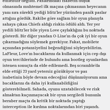
edilebilir değildi. Paslarındaki isabetin düşük
olmasında muhtemel ilk maçına çıkmasının heyecanın
yanı sıra sürekli yediği blitz’ler yüzünden panik paslar
attığını gördük. Rakibe göre sağlam bir oyun planıyla
sahaya çıkan Chiefs aldığı riskin ödülü aldı. Yer yer
yedili blitz’ler bile yiyen Love çaylaklığını bu noktada
gösterdi. Bir diğer yandan O-Line’ın da çok iyi bir oyun
çıkarmadığını söylemek gerekiyor. Fakat, mobilete
açısından potansiyelini beğendiğimi söyleyebilirim.
LaFleur, Love’ın bacaklarını da kullanmak için cep dışı
oyun tercihlerinde de bulundu ama bootleg oyunlardan
istenen sonuçta da elde edilemedi. Beş scramble’da
elde ettiği 23 yard yetersiz gözüküyor ve pas
isabetinin böyle devam edeceğini düşünmüyorum ama
bacaklarını da daha iyi kullanabildiğini
gösterebilmeli. Sahada, oyunu uzatabilecek ve risk
almaktan kaçınmayacak bir oyun sergiledi bununla
beraber maçta da kritik bir noktada yaptığı
interception ile kırılma noktalarından biri yaşandı.