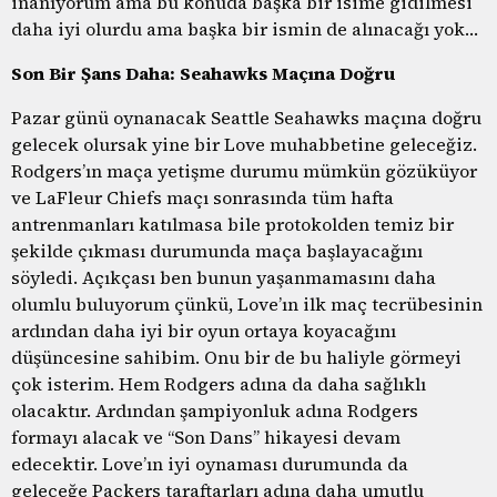
inanıyorum ama bu konuda başka bir isime gidilmesi
daha iyi olurdu ama başka bir ismin de alınacağı yok…
Son Bir Şans Daha: Seahawks Maçına Doğru
Pazar günü oynanacak Seattle Seahawks maçına doğru
gelecek olursak yine bir Love muhabbetine geleceğiz.
Rodgers’ın maça yetişme durumu mümkün gözüküyor
ve LaFleur Chiefs maçı sonrasında tüm hafta
antrenmanları katılmasa bile protokolden temiz bir
şekilde çıkması durumunda maça başlayacağını
söyledi. Açıkçası ben bunun yaşanmamasını daha
olumlu buluyorum çünkü, Love’ın ilk maç tecrübesinin
ardından daha iyi bir oyun ortaya koyacağını
düşüncesine sahibim. Onu bir de bu haliyle görmeyi
çok isterim. Hem Rodgers adına da daha sağlıklı
olacaktır. Ardından şampiyonluk adına Rodgers
formayı alacak ve “Son Dans” hikayesi devam
edecektir. Love’ın iyi oynaması durumunda da
geleceğe Packers taraftarları adına daha umutlu