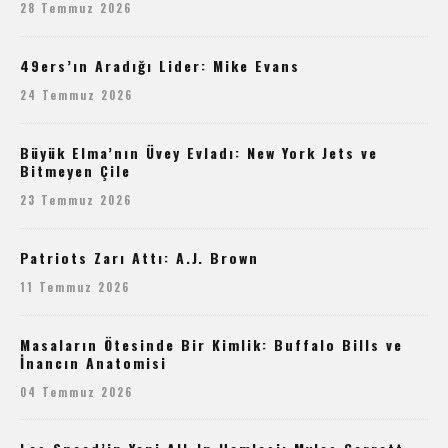
28 Temmuz 2026
49ers’ın Aradığı Lider: Mike Evans
24 Temmuz 2026
Büyük Elma’nın Üvey Evladı: New York Jets ve
Bitmeyen Çile
23 Temmuz 2026
Patriots Zarı Attı: A.J. Brown
11 Temmuz 2026
Masaların Ötesinde Bir Kimlik: Buffalo Bills ve
İnancın Anatomisi
04 Temmuz 2026