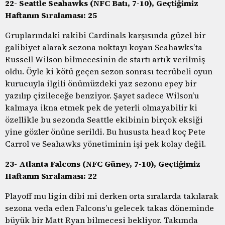
22- Seattle Seahawks (NFC Batı, 7-10), Geçtiğimiz
Haftanın Sıralaması: 25
Gruplarındaki rakibi Cardinals karşısında güzel bir
galibiyet alarak sezona noktayı koyan Seahawks’ta
Russell Wilson bilmecesinin de startı artık verilmiş
oldu. Öyle ki kötü geçen sezon sonrası tecrübeli oyun
kurucuyla ilgili önümüzdeki yaz sezonu epey bir
yazılıp çizileceğe benziyor. Şayet sadece Wilson’u
kalmaya ikna etmek pek de yeterli olmayabilir ki
özellikle bu sezonda Seattle ekibinin birçok eksiği
yine gözler önüne serildi. Bu hususta head koç Pete
Carrol ve Seahawks yönetiminin işi pek kolay değil.
23- Atlanta Falcons (NFC Güney, 7-10), Geçtiğimiz
Haftanın Sıralaması: 22
Playoff mu ligin dibi mi derken orta sıralarda takılarak
sezona veda eden Falcons’u gelecek takas döneminde
büyük bir Matt Ryan bilmecesi bekliyor. Takımda