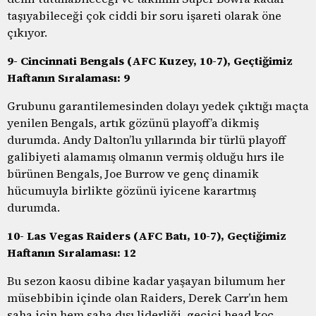
taşıyabileceği çok ciddi bir soru işareti olarak öne
çıkıyor.
9- Cincinnati Bengals (AFC Kuzey, 10-7), Geçtiğimiz
Haftanın Sıralaması: 9
Grubunu garantilemesinden dolayı yedek çıktığı maçta
yenilen Bengals, artık gözünü playoff’a dikmiş
durumda. Andy Dalton’lu yıllarında bir türlü playoff
galibiyeti alamamış olmanın vermiş olduğu hırs ile
bürünen Bengals, Joe Burrow ve genç dinamik
hücumuyla birlikte gözünü iyicene karartmış
durumda.
10- Las Vegas Raiders (AFC Batı, 10-7), Geçtiğimiz
Haftanın Sıralaması: 12
Bu sezon kaosu dibine kadar yaşayan bilumum her
müsebbibin içinde olan Raiders, Derek Carr’ın hem
saha için hem saha dışı liderliği, geçici head koç