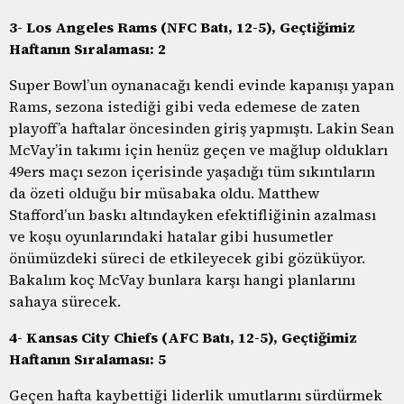
3- Los Angeles Rams (NFC Batı, 12-5), Geçtiğimiz
Haftanın Sıralaması: 2
Super Bowl’un oynanacağı kendi evinde kapanışı yapan
Rams, sezona istediği gibi veda edemese de zaten
playoff’a haftalar öncesinden giriş yapmıştı. Lakin Sean
McVay’in takımı için henüz geçen ve mağlup oldukları
49ers maçı sezon içerisinde yaşadığı tüm sıkıntıların
da özeti olduğu bir müsabaka oldu. Matthew
Stafford’un baskı altındayken efektifliğinin azalması
ve koşu oyunlarındaki hatalar gibi husumetler
önümüzdeki süreci de etkileyecek gibi gözüküyor.
Bakalım koç McVay bunlara karşı hangi planlarını
sahaya sürecek.
4- Kansas City Chiefs (AFC Batı, 12-5), Geçtiğimiz
Haftanın Sıralaması: 5
Geçen hafta kaybettiği liderlik umutlarını sürdürmek