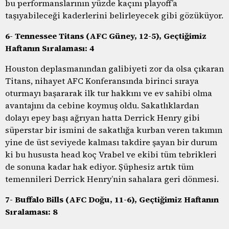
bu performanslarının yüzde kaçını playoff’a
taşıyabileceği kaderlerini belirleyecek gibi gözüküyor.
6- Tennessee Titans (AFC Güney, 12-5), Geçtiğimiz
Haftanın Sıralaması: 4
Houston deplasmanından galibiyeti zor da olsa çıkaran
Titans, nihayet AFC Konferansında birinci sıraya
oturmayı başararak ilk tur hakkını ve ev sahibi olma
avantajını da cebine koymuş oldu. Sakatlıklardan
dolayı epey başı ağrıyan hatta Derrick Henry gibi
süperstar bir ismini de sakatlığa kurban veren takımın
yine de üst seviyede kalması takdire şayan bir durum
ki bu hususta head koç Vrabel ve ekibi tüm tebrikleri
de sonuna kadar hak ediyor. Şüphesiz artık tüm
temennileri Derrick Henry’nin sahalara geri dönmesi.
7- Buffalo Bills (AFC Doğu, 11-6), Geçtiğimiz Haftanın
Sıralaması: 8