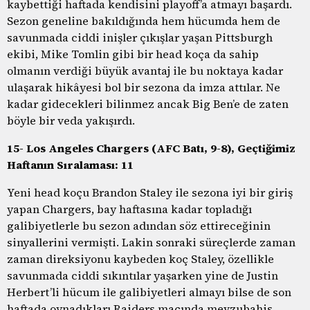
kaybettiği haftada kendisini playoff’a atmayı başardı.
Sezon geneline bakıldığında hem hücumda hem de
savunmada ciddi inişler çıkışlar yaşan Pittsburgh
ekibi, Mike Tomlin gibi bir head koça da sahip
olmanın verdiği büyük avantaj ile bu noktaya kadar
ulaşarak hikâyesi bol bir sezona da imza attılar. Ne
kadar gidecekleri bilinmez ancak Big Ben’e de zaten
böyle bir veda yakışırdı.
15- Los Angeles Chargers (AFC Batı, 9-8), Geçtiğimiz
Haftanın Sıralaması: 11
Yeni head koçu Brandon Staley ile sezona iyi bir giriş
yapan Chargers, bay haftasına kadar topladığı
galibiyetlerle bu sezon adından söz ettireceğinin
sinyallerini vermişti. Lakin sonraki süreçlerde zaman
zaman direksiyonu kaybeden koç Staley, özellikle
savunmada ciddi sıkıntılar yaşarken yine de Justin
Herbert’li hücum ile galibiyetleri almayı bilse de son
haftada oynadıkları Raiders maçında mevzubahis