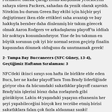
sahaya süren Packers, sahadan da yenik olarak ayrıldı.
Nitekim bu durum Green Bay ekibi için hiçbir şeyi
değiştirmez iken elde ettikleri saha avantajı ve bay
hakkıyla beraber daha dinlenmiş bir takım görecek
olmak Aaron Rodgers ve arkadaşlarını playoff’ta iddialı
bir noktaya konumlandırıyor. Yine de bu takımın en
büyük sorunun çok iyi bir normal sezon geçirip finalin
kapısından dönmek olduğunu da unutmamak gerek!
2- Tampa Bay Buccaneers (NFC Güney, 13-4),
Geçtiğimiz Haftanın Sıralaması: 3
NFC’deki ikinci sırayı son hafta ile birlikte elde eden
Bucs, her ne kadar playoff’lara Tom Brady liderliğinde
giriyor olsa da hücumdaki sakatlıklar playoff canavarı
Brady’nin işlerini biraz daha zorlaştırdı gibi
gözüküyor. Lakin 44 yaşındaki yaşayan efsanenin her
şeyi yapabileceğini birçok kez tecrübe etmiş birisi
sakatlıklara falan çok fazla aldanmaz sanki!