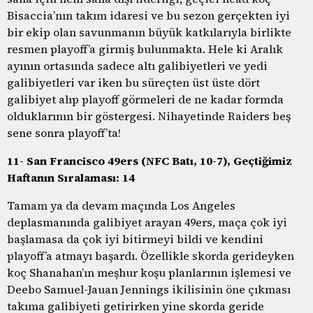
Bisaccia’nın takım idaresi ve bu sezon gerçekten iyi
bir ekip olan savunmanın büyük katkılarıyla birlikte
resmen playoff’a girmiş bulunmakta. Hele ki Aralık
ayının ortasında sadece altı galibiyetleri ve yedi
galibiyetleri var iken bu süreçten üst üste dört
galibiyet alıp playoff görmeleri de ne kadar formda
olduklarının bir göstergesi. Nihayetinde Raiders beş
sene sonra playoff’ta!
11- San Francisco 49ers (NFC Batı, 10-7), Geçtiğimiz
Haftanın Sıralaması: 14
Tamam ya da devam maçında Los Angeles
deplasmanında galibiyet arayan 49ers, maça çok iyi
başlamasa da çok iyi bitirmeyi bildi ve kendini
playoff’a atmayı başardı. Özellikle skorda gerideyken
koç Shanahan’ın meşhur koşu planlarının işlemesi ve
Deebo Samuel-Jauan Jennings ikilisinin öne çıkması
takıma galibiyeti getirirken yine skorda geride