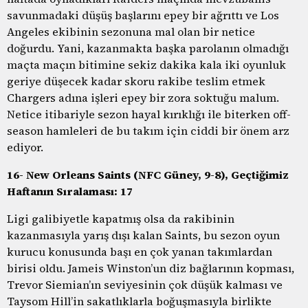
savunmadaki düşüş başlarını epey bir ağrıttı ve Los
Angeles ekibinin sezonuna mal olan bir netice
doğurdu. Yani, kazanmakta başka parolanın olmadığı
maçta maçın bitimine sekiz dakika kala iki oyunluk
geriye düşecek kadar skoru rakibe teslim etmek
Chargers adına işleri epey bir zora soktuğu malum.
Netice itibariyle sezon hayal kırıklığı ile biterken off-
season hamleleri de bu takım için ciddi bir önem arz
ediyor.
16- New Orleans Saints (NFC Güney, 9-8), Geçtiğimiz
Haftanın Sıralaması: 17
Ligi galibiyetle kapatmış olsa da rakibinin
kazanmasıyla yarış dışı kalan Saints, bu sezon oyun
kurucu konusunda başı en çok yanan takımlardan
birisi oldu. Jameis Winston’un diz bağlarının kopması,
Trevor Siemian’ın seviyesinin çok düşük kalması ve
Taysom Hill’in sakatlıklarla boğuşmasıyla birlikte