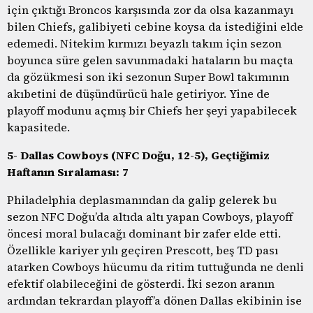
için çıktığı Broncos karşısında zor da olsa kazanmayı
bilen Chiefs, galibiyeti cebine koysa da istediğini elde
edemedi. Nitekim kırmızı beyazlı takım için sezon
boyunca süre gelen savunmadaki hataların bu maçta
da gözükmesi son iki sezonun Super Bowl takımının
akıbetini de düşündürücü hale getiriyor. Yine de
playoff modunu açmış bir Chiefs her şeyi yapabilecek
kapasitede.
5- Dallas Cowboys (NFC Doğu, 12-5), Geçtiğimiz
Haftanın Sıralaması: 7
Philadelphia deplasmanından da galip gelerek bu
sezon NFC Doğu’da altıda altı yapan Cowboys, playoff
öncesi moral bulacağı dominant bir zafer elde etti.
Özellikle kariyer yılı geçiren Prescott, beş TD pası
atarken Cowboys hücumu da ritim tuttuğunda ne denli
efektif olabileceğini de gösterdi. İki sezon aranın
ardından tekrardan playoff’a dönen Dallas ekibinin ise