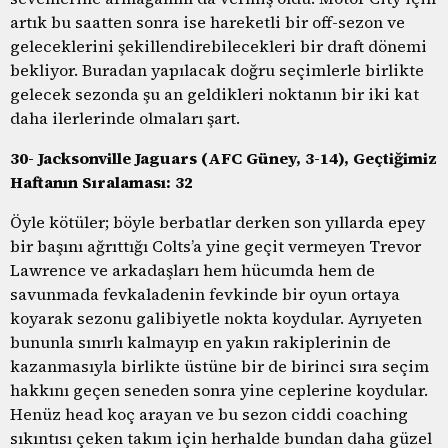
artık bu saatten sonra ise hareketli bir off-sezon ve
geleceklerini şekillendirebilecekleri bir draft dönemi
bekliyor. Buradan yapılacak doğru seçimlerle birlikte
gelecek sezonda şu an geldikleri noktanın bir iki kat
daha ilerlerinde olmaları şart.
30- Jacksonville Jaguars (AFC Güney, 3-14), Geçtiğimiz
Haftanın Sıralaması: 32
Öyle kötüler; böyle berbatlar derken son yıllarda epey
bir başını ağrıttığı Colts’a yine geçit vermeyen Trevor
Lawrence ve arkadaşları hem hücumda hem de
savunmada fevkaladenin fevkinde bir oyun ortaya
koyarak sezonu galibiyetle nokta koydular. Ayrıyeten
bununla sınırlı kalmayıp en yakın rakiplerinin de
kazanmasıyla birlikte üstüne bir de birinci sıra seçim
hakkını geçen seneden sonra yine ceplerine koydular.
Henüz head koç arayan ve bu sezon ciddi coaching
sıkıntısı çeken takım için herhalde bundan daha güzel