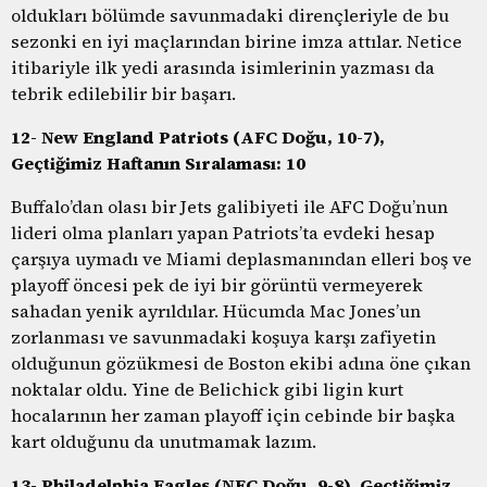
oldukları bölümde savunmadaki dirençleriyle de bu
sezonki en iyi maçlarından birine imza attılar. Netice
itibariyle ilk yedi arasında isimlerinin yazması da
tebrik edilebilir bir başarı.
12- New England Patriots (AFC Doğu, 10-7),
Geçtiğimiz Haftanın Sıralaması: 10
Buffalo’dan olası bir Jets galibiyeti ile AFC Doğu’nun
lideri olma planları yapan Patriots’ta evdeki hesap
çarşıya uymadı ve Miami deplasmanından elleri boş ve
playoff öncesi pek de iyi bir görüntü vermeyerek
sahadan yenik ayrıldılar. Hücumda Mac Jones’un
zorlanması ve savunmadaki koşuya karşı zafiyetin
olduğunun gözükmesi de Boston ekibi adına öne çıkan
noktalar oldu. Yine de Belichick gibi ligin kurt
hocalarının her zaman playoff için cebinde bir başka
kart olduğunu da unutmamak lazım.
13- Philadelphia Eagles (NFC Doğu, 9-8), Geçtiğimiz