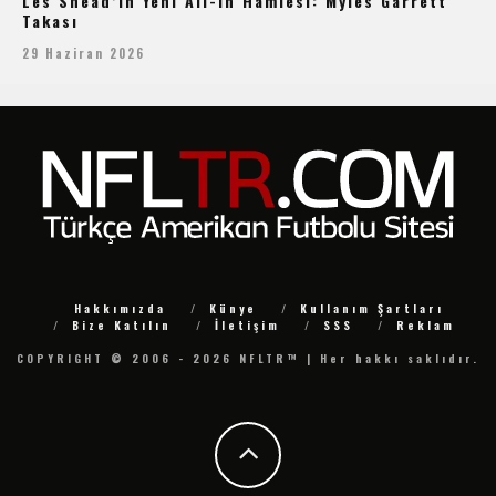
Les Snead’in Yeni All-In Hamlesi: Myles Garrett
Takası
29 Haziran 2026
Hakkımızda
Künye
Kullanım Şartları
Bize Katılın
İletişim
SSS
Reklam
COPYRIGHT © 2006 - 2026 NFLTR™ | Her hakkı saklıdır.