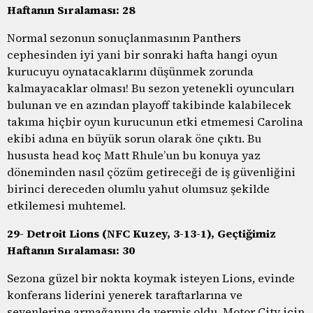
Haftanın Sıralaması: 28
Normal sezonun sonuçlanmasının Panthers
cephesinden iyi yani bir sonraki hafta hangi oyun
kurucuyu oynatacaklarını düşünmek zorunda
kalmayacaklar olması! Bu sezon yetenekli oyuncuları
bulunan ve en azından playoff takibinde kalabilecek
takıma hiçbir oyun kurucunun etki etmemesi Carolina
ekibi adına en büyük sorun olarak öne çıktı. Bu
hususta head koç Matt Rhule’un bu konuya yaz
döneminden nasıl çözüm getireceği de iş güvenliğini
birinci dereceden olumlu yahut olumsuz şekilde
etkilemesi muhtemel.
29- Detroit Lions (NFC Kuzey, 3-13-1), Geçtiğimiz
Haftanın Sıralaması: 30
Sezona güzel bir nokta koymak isteyen Lions, evinde
konferans liderini yenerek taraftarlarına ve
sevenlerine armağanını da vermiş oldu. Motor City için