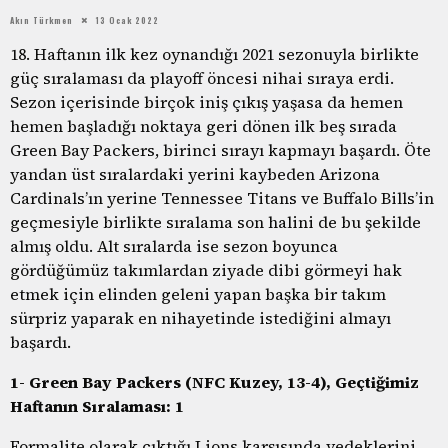
Akın Türkmen
13 Ocak 2022
18. Haftanın ilk kez oynandığı 2021 sezonuyla birlikte
güç sıralaması da playoff öncesi nihai sıraya erdi.
Sezon içerisinde birçok iniş çıkış yaşasa da hemen
hemen başladığı noktaya geri dönen ilk beş sırada
Green Bay Packers, birinci sırayı kapmayı başardı. Öte
yandan üst sıralardaki yerini kaybeden Arizona
Cardinals’ın yerine Tennessee Titans ve Buffalo Bills’in
geçmesiyle birlikte sıralama son halini de bu şekilde
almış oldu. Alt sıralarda ise sezon boyunca
gördüğümüz takımlardan ziyade dibi görmeyi hak
etmek için elinden geleni yapan başka bir takım
sürpriz yaparak en nihayetinde istediğini almayı
başardı.
1- Green Bay Packers (NFC Kuzey, 13-4), Geçtiğimiz
Haftanın Sıralaması: 1
Formalite olarak çıktığı Lions karşısında yedeklerini