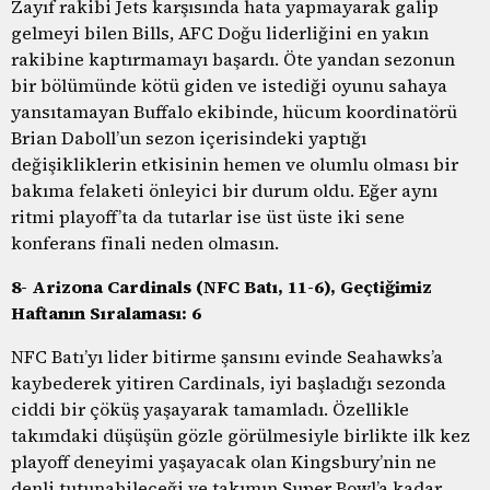
Zayıf rakibi Jets karşısında hata yapmayarak galip
gelmeyi bilen Bills, AFC Doğu liderliğini en yakın
rakibine kaptırmamayı başardı. Öte yandan sezonun
bir bölümünde kötü giden ve istediği oyunu sahaya
yansıtamayan Buffalo ekibinde, hücum koordinatörü
Brian Daboll’un sezon içerisindeki yaptığı
değişikliklerin etkisinin hemen ve olumlu olması bir
bakıma felaketi önleyici bir durum oldu. Eğer aynı
ritmi playoff’ta da tutarlar ise üst üste iki sene
konferans finali neden olmasın.
8- Arizona Cardinals (NFC Batı, 11-6), Geçtiğimiz
Haftanın Sıralaması: 6
NFC Batı’yı lider bitirme şansını evinde Seahawks’a
kaybederek yitiren Cardinals, iyi başladığı sezonda
ciddi bir çöküş yaşayarak tamamladı. Özellikle
takımdaki düşüşün gözle görülmesiyle birlikte ilk kez
playoff deneyimi yaşayacak olan Kingsbury’nin ne
denli tutunabileceği ve takımın Super Bowl’a kadar