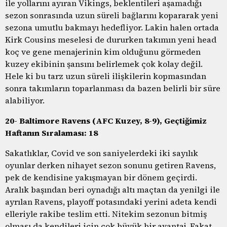
ile yollarını ayıran Vikings, beklentileri aşamadığı
sezon sonrasında uzun süreli bağlarını kopararak yeni
sezona umutlu bakmayı hedefliyor. Lakin halen ortada
Kirk Cousins meselesi de dururken takımın yeni head
koç ve gene menajerinin kim olduğunu görmeden
kuzey ekibinin şansını belirlemek çok kolay değil.
Hele ki bu tarz uzun süreli ilişkilerin kopmasından
sonra takımların toparlanması da bazen belirli bir süre
alabiliyor.
20- Baltimore Ravens (AFC Kuzey, 8-9), Geçtiğimiz
Haftanın Sıralaması: 18
Sakatlıklar, Covid ve son saniyelerdeki iki sayılık
oyunlar derken nihayet sezon sonunu getiren Ravens,
pek de kendisine yakışmayan bir dönem geçirdi.
Aralık başından beri oynadığı altı maçtan da yenilgi ile
ayrılan Ravens, playoff potasındaki yerini adeta kendi
elleriyle rakibe teslim etti. Nitekim sezonun bitmiş
olması da kendileri için çok büyük bir avantaj. Fakat