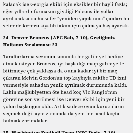
kalacak ise Georgia ekibi için eksikler bir hayli fazla;
eğer yıllardır formasını giydiği Falcons ile yollar
ayrılacaksa da bu sefer “yeniden yapılanma” çanları bu
sefer de kırmızı siyahlı takım için çalmaya başlayacak.
24- Denver Broncos (AFC Batı, 7-10), Geçtiğimiz
Haftanın Sıralaması: 23
Taraftarlarına sezonun sonunda bir galibiyet hediye
etmek isteyen Broncos, iyi başladığı maçı galibiyetle
bitirmeye çok yaklaşsa da o ana kadar iyi bir maç
çıkaran Melvin Gordon’un top kaybıyla rakibe TD izni
vermesiyle sahadan yenik ayrılmak durumunda kaldı.
Lakin mağlubiyetten öte head koç Vic Fangio’nun
görevine son verilmesi ise Denver ekibi için yeni bir
yolun başlangıcı oldu. Artık sadece oyun kurucuların
seçmek değil aynı zamanda da yeni bir head koçta
bulmak zorundalar.
25- Washington Football Team (NFC Doğu, 7-10),