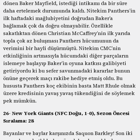
dönen Baker Mayfield, istediği intikamı da bir süre
daha ertelemek durumunda kaldı. Nitekim Panthers’in
ilk haftadaki mağlubiyetini doğrudan Baker’a
bağlamak çok da doğru olmayabilir. Özellikle
sakatlıktan dönen Christian McCaffrey’nin ilk yarıda
topla çok az buluşması Panthers hücumunun da
verimini bir hayli düşürmüştü. Nitekim CMC’nin
etkinliğinin artmasıyla hücumdaki diğer parçaların
islemeye başlayıp Baker’in oyuna katkısı galibiyeti
getiriyordu ki bu sefer savunmadaki kararlar bunun
önüne geçerek maçı rakibe hediye etmiş oldu. Bu
hususta Panthers koç ekibinin basta Matt Rhule olmak
üzere kredisinin yavaş yavaş tükendiğini de söylemek
pek mümkün.
26- New York Giants (NFC Doğu, 1-0), Sezon Öncesi
Sıralama: 28
Bayanlar ve baylar karşınızda Saquon Barkley! Son iki