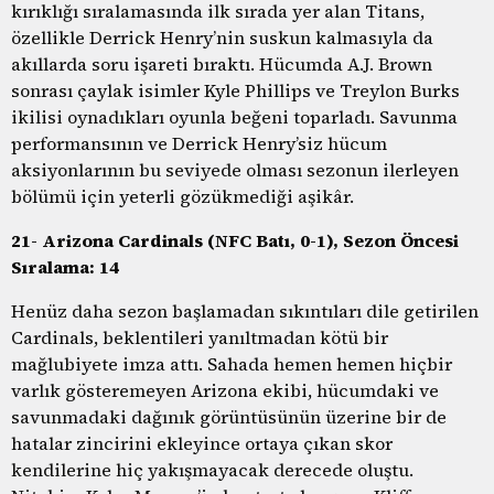
kırıklığı sıralamasında ilk sırada yer alan Titans,
özellikle Derrick Henry’nin suskun kalmasıyla da
akıllarda soru işareti bıraktı. Hücumda A.J. Brown
sonrası çaylak isimler Kyle Phillips ve Treylon Burks
ikilisi oynadıkları oyunla beğeni toparladı. Savunma
performansının ve Derrick Henry’siz hücum
aksiyonlarının bu seviyede olması sezonun ilerleyen
bölümü için yeterli gözükmediği aşikâr.
21- Arizona Cardinals (NFC Batı, 0-1), Sezon Öncesi
Sıralama: 14
Henüz daha sezon başlamadan sıkıntıları dile getirilen
Cardinals, beklentileri yanıltmadan kötü bir
mağlubiyete imza attı. Sahada hemen hemen hiçbir
varlık gösteremeyen Arizona ekibi, hücumdaki ve
savunmadaki dağınık görüntüsünün üzerine bir de
hatalar zincirini ekleyince ortaya çıkan skor
kendilerine hiç yakışmayacak derecede oluştu.