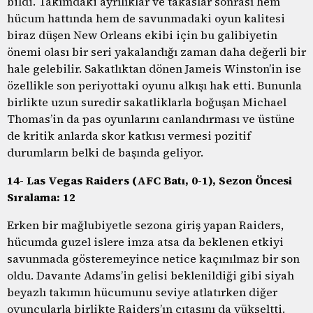
bildi. Takımdaki ayrılıklar ve takaslar sonrası hem
hücum hattında hem de savunmadaki oyun kalitesi
biraz düşen New Orleans ekibi için bu galibiyetin
önemi olası bir seri yakalandığı zaman daha değerli bir
hale gelebilir. Sakatlıktan dönen Jameis Winston’in ise
özellikle son periyottaki oyunu alkışı hak etti. Bununla
birlikte uzun suredir sakatliklarla boğuşan Michael
Thomas’in da pas oyunlarını canlandırması ve üstüne
de kritik anlarda skor katkısı vermesi pozitif
durumların belki de başında geliyor.
14- Las Vegas Raiders (AFC Batı, 0-1), Sezon Öncesi
Sıralama: 12
Erken bir mağlubiyetle sezona giriş yapan Raiders,
hücumda guzel islere imza atsa da beklenen etkiyi
savunmada gösteremeyince netice kaçınılmaz bir son
oldu. Davante Adams’in gelisi beklenildiği gibi siyah
beyazlı takımın hücumunu seviye atlatırken diğer
oyuncularla birlikte Raiders’ın çıtasını da yükseltti.