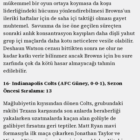
mükemmel bir oyun ortaya koymasa da koşu
liderliğindeki hücumu yönlendirebilmesi Browns’un
ileriki haftalar için de saha içi taktiği olması gayet
muhtemel. Savunma da ise öne geçilen süreçten
sonraki anlık konsantrasyon kayıpları daha dişli yahut
grup içi maçlarda daha kotu neticelere vesile olabilir.
Deshaun Watson cezası bittikten sonra ne olur ne
kadar katkı verir bilinmez ancak Browns için bu sure
zarfında çok da kötü hasar almayacağı tahmin
edilebilir.
16- Indianapolis Colts (AFC Güney, 0-0-1), Sezon
Öncesi Sıralama: 13
Mağlubiyetin kıyısından dönen Colts, grubundaki
rakibi Texans karşısında son anlarda beraberliği
yakalarken uzatmalarda kaçan alan golüyle de
galibiyet fırsatını geri teptiler. Matt Ryan mavi
formasıyla ilk maça çıkarken Jonathan Taylor ve