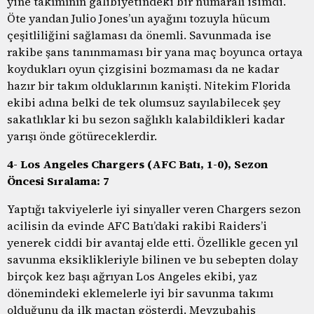
yine takımının galibiyetindeki bir numaralı isimdi.
Öte yandan Julio Jones’un ayağını tozuyla hücum
çeşitliliğini sağlaması da önemli. Savunmada ise
rakibe şans tanınmaması bir yana maç boyunca ortaya
koydukları oyun çizgisini bozmaması da ne kadar
hazır bir takım olduklarının kanişti. Nitekim Florida
ekibi adına belki de tek olumsuz sayılabilecek şey
sakatlıklar ki bu sezon sağlıklı kalabildikleri kadar
yarışı önde götüreceklerdir.
4- Los Angeles Chargers (AFC Batı, 1-0), Sezon
Öncesi Sıralama: 7
Yaptığı takviyelerle iyi sinyaller veren Chargers sezon
acilisin da evinde AFC Batı’daki rakibi Raiders’i
yenerek ciddi bir avantaj elde etti. Özellikle gecen yıl
savunma eksiklikleriyle bilinen ve bu sebepten dolay
birçok kez başı ağrıyan Los Angeles ekibi, yaz
dönemindeki eklemelerle iyi bir savunma takımı
olduğunu da ilk maçtan gösterdi. Mevzubahis