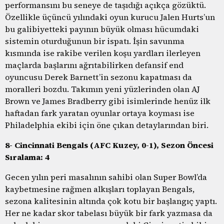
performansını bu seneye de taşıdığı açıkça gözüktü.
Özellikle üçüncü yılındaki oyun kurucu Jalen Hurts’un
bu galibiyetteki payının büyük olması hücumdaki
sistemin oturduğunun bir ispatı. İşin savunma
kısmında ise rakibe verilen koşu yardları ilerleyen
maçlarda başlarını ağrıtabilirken defansif end
oyuncusu Derek Barnett’in sezonu kapatması da
moralleri bozdu. Takımın yeni yüzlerinden olan AJ
Brown ve James Bradberry gibi isimlerinde henüz ilk
haftadan fark yaratan oyunlar ortaya koyması ise
Philadelphia ekibi için öne çıkan detaylarından biri.
8- Cincinnati Bengals (AFC Kuzey, 0-1), Sezon Öncesi
Sıralama: 4
Gecen yılın peri masalının sahibi olan Super Bowl’da
kaybetmesine rağmen alkışları toplayan Bengals,
sezona kalitesinin altında çok kotu bir başlangıç yaptı.
Her ne kadar skor tabelası büyük bir fark yazmasa da