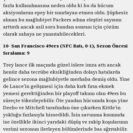
fazla kullanılmasına neden oldu ki bu da hücum
aksiyonlarını epey bir sınırlayan etmen oldu. Şüphesiz
alınan bu mağlubiyet Packers adına eleştiri sayısını
arttırdı ancak asil soru bundan sonrası için çözüm
olarak sahaya ne yansıtabilecekleri.
10- San Francisco 49ers (NFC Batı, 0-1), Sezon Öncesi
Sıralama: 9
Trey lance ilk maçında güzel islere imza attı ancak
henüz daha tecrübe eksikliğinden dolayı hatalarda
gelince sezona mağlubiyetle merhaba demiş oldu. Yine
de Lance’in gelişmesi için daha kırk fırın ekmek
yemesi gerektiğinden bir playoff takımı olan 49ers bu
süreçte tökezleyebilir. Öte yandan hücumda koşu yine
Deebo ve Mitchell tarafından öne çıkarken Kittle’in
yokluğu fazlasıyla hissedildi. İsin savunma kısmında
ise özellikle ikinci yarıdaki düşüş ve rakip koşularının
verimi sezonun ilerleyen bölümlerinde bas ağrıtabilir.