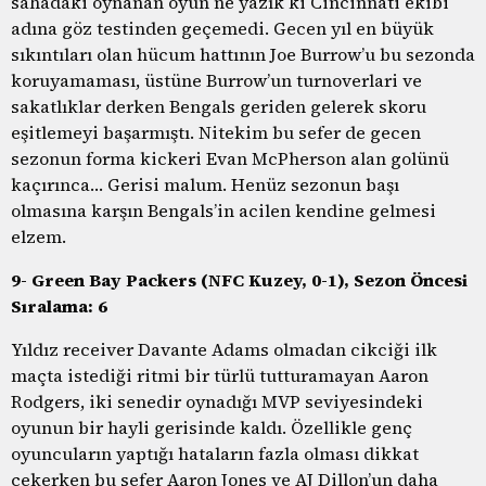
sahadaki oynanan oyun ne yazık ki Cincinnati ekibi
adına göz testinden geçemedi. Gecen yıl en büyük
sıkıntıları olan hücum hattının Joe Burrow’u bu sezonda
koruyamaması, üstüne Burrow’un turnoverlari ve
sakatlıklar derken Bengals geriden gelerek skoru
eşitlemeyi başarmıştı. Nitekim bu sefer de gecen
sezonun forma kickeri Evan McPherson alan golünü
kaçırınca… Gerisi malum. Henüz sezonun başı
olmasına karşın Bengals’in acilen kendine gelmesi
elzem.
9- Green Bay Packers (NFC Kuzey, 0-1), Sezon Öncesi
Sıralama: 6
Yıldız receiver Davante Adams olmadan cikciği ilk
maçta istediği ritmi bir türlü tutturamayan Aaron
Rodgers, iki senedir oynadığı MVP seviyesindeki
oyunun bir hayli gerisinde kaldı. Özellikle genç
oyuncuların yaptığı hataların fazla olması dikkat
çekerken bu sefer Aaron Jones ve AJ Dillon’un daha