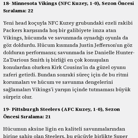
18- Minnesota Vikings (NFC Kuzey, 1-0), Sezon Öncesi
Sıralama: 22
Yeni head koçuyla NFC Kuzey grubundaki ezeli rakibi
Packers karşısında hoş bir galibiyete imza atan
Vikings, hücumda ve savunmada oynadığı oyunla da
göz doldurdu. Hücum kısmında Justin Jefferson’un göz
dolduran performansı; savunmada ise Danielle Hunter-
Za’Darious Smith iş birliği en çok konuşulan
konulardan olurken Kirk Cousins’in da güzel oyunu
zaferi getirdi. Bundan sonraki süreç için de bu ritmi
korumaları ve hücum ve savunma dengelerini
sağlamaları Vikings’i yarışın içinde tutmaması büyük
sürpriz olur.
19- Pittsburgh Steelers (AFC Kuzey, 1-0), Sezon
Öncesi Sıralama: 21
Hücumun aksine ligin en kaliteli savunmalarından
birine sahip olan Steelers, bu gücüyle birlikte Super