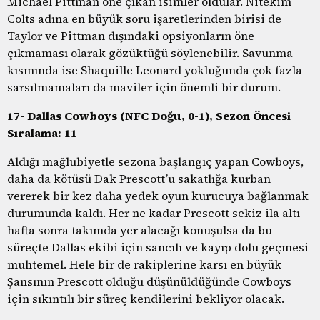
Michael Pittman öne çıkan isimler oldular. Nitekim
Colts adına en büyük soru işaretlerinden birisi de
Taylor ve Pittman dışındaki opsiyonların öne
çıkmaması olarak gözüktüğü söylenebilir. Savunma
kısmında ise Shaquille Leonard yokluğunda çok fazla
sarsılmamaları da maviler için önemli bir durum.
17- Dallas Cowboys (NFC Doğu, 0-1), Sezon Öncesi
Sıralama: 11
Aldığı mağlubiyetle sezona başlangıç yapan Cowboys,
daha da kötüsü Dak Prescott’u sakatlığa kurban
vererek bir kez daha yedek oyun kurucuya bağlanmak
durumunda kaldı. Her ne kadar Prescott sekiz ila altı
hafta sonra takımda yer alacağı konuşulsa da bu
süreçte Dallas ekibi için sancılı ve kayıp dolu geçmesi
muhtemel. Hele bir de rakiplerine karsı en büyük
Şansının Prescott olduğu düşünüldüğünde Cowboys
için sıkıntılı bir süreç kendilerini bekliyor olacak.