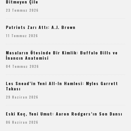
Bitmeyen Çile
23 Temmuz 2026
Patriots Zarı Attı: A.J. Brown
11 Temmuz 2026
Masaların Ötesinde Bir Kimlik: Buffalo Bills ve
İnancın Anatomisi
04 Temmuz 2026
Les Snead’in Yeni All-In Hamlesi: Myles Garrett
Takası
29 Haziran 2026
Eski Koç, Yeni Umut: Aaron Rodgers’ın Son Dansı
06 Haziran 2026