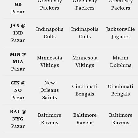
Green Bay
Green Bay
Green Bay
GB
Packers
Packers
Packers
Pazar
JAX @
Indinapolis
Indinapolis
Jacksonville
IND
Colts
Colts
Jaguars
Pazar
MIN @
Minnesota
Minnesota
Miami
MIA
Vikings
Vikings
Dolphins
Pazar
CIN @
New
Cincinnati
Cincinnati
NO
Orleans
Bengals
Bengals
Pazar
Saints
BAL @
Baltimore
Baltimore
Baltimore
NYG
Ravens
Ravens
Ravens
Pazar