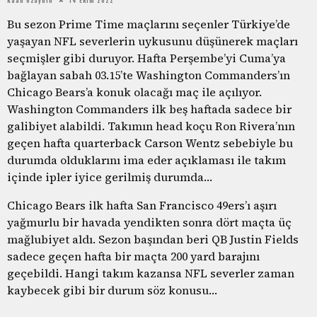
Bu sezon Prime Time maçlarını seçenler Türkiye’de
yaşayan NFL severlerin uykusunu düşünerek maçları
seçmişler gibi duruyor. Hafta Perşembe’yi Cuma’ya
bağlayan sabah 03.15’te Washington Commanders’ın
Chicago Bears’a konuk olacağı maç ile açılıyor.
Washington Commanders ilk beş haftada sadece bir
galibiyet alabildi. Takımın head koçu Ron Rivera’nın
geçen hafta quarterback Carson Wentz sebebiyle bu
durumda olduklarını ima eder açıklaması ile takım
içinde ipler iyice gerilmiş durumda…
Chicago Bears ilk hafta San Francisco 49ers’ı aşırı
yağmurlu bir havada yendikten sonra dört maçta üç
mağlubiyet aldı. Sezon başından beri QB Justin Fields
sadece geçen hafta bir maçta 200 yard barajını
geçebildi. Hangi takım kazansa NFL severler zaman
kaybecek gibi bir durum söz konusu…