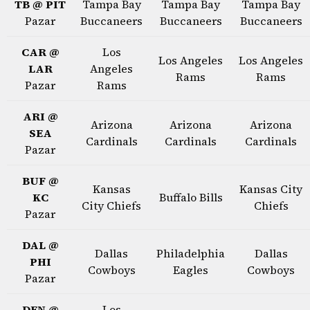
TB @ PIT
Tampa Bay
Tampa Bay
Tampa Bay
Pazar
Buccaneers
Buccaneers
Buccaneers
CAR @
Los
Los Angeles
Los Angeles
LAR
Angeles
Rams
Rams
Pazar
Rams
ARI @
Arizona
Arizona
Arizona
SEA
Cardinals
Cardinals
Cardinals
Pazar
BUF @
Kansas
Kansas City
KC
Buffalo Bills
City Chiefs
Chiefs
Pazar
DAL @
Dallas
Philadelphia
Dallas
PHI
Cowboys
Eagles
Cowboys
Pazar
DEN @
Los