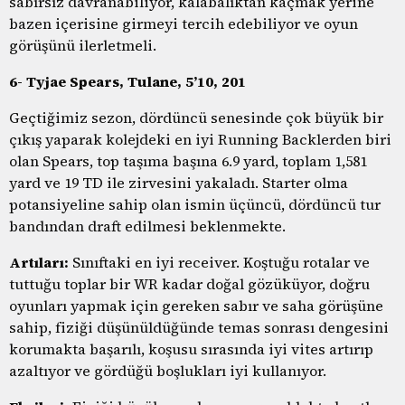
sabırsız davranabiliyor, kalabalıktan kaçmak yerine
bazen içerisine girmeyi tercih edebiliyor ve oyun
görüşünü ilerletmeli.
6- Tyjae Spears, Tulane, 5’10, 201
Geçtiğimiz sezon, dördüncü senesinde çok büyük bir
çıkış yaparak kolejdeki en iyi Running Backlerden biri
olan Spears, top taşıma başına 6.9 yard, toplam 1,581
yard ve 19 TD ile zirvesini yakaladı. Starter olma
potansiyeline sahip olan ismin üçüncü, dördüncü tur
bandından draft edilmesi beklenmekte.
Artıları:
Sınıftaki en iyi receiver. Koştuğu rotalar ve
tuttuğu toplar bir WR kadar doğal gözüküyor, doğru
oyunları yapmak için gereken sabır ve saha görüşüne
sahip, fiziği düşünüldüğünde temas sonrası dengesini
korumakta başarılı, koşusu sırasında iyi vites artırıp
azaltıyor ve gördüğü boşlukları iyi kullanıyor.