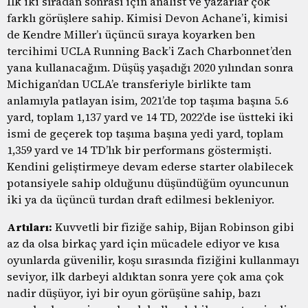
İlk iki sıradan sonrası için analist ve yazarlar çok
farklı görüşlere sahip. Kimisi Devon Achane’i, kimisi
de Kendre Miller’ı üçüncü sıraya koyarken ben
tercihimi UCLA Running Back’i Zach Charbonnet’den
yana kullanacağım. Düşüş yaşadığı 2020 yılından sonra
Michigan’dan UCLA’e transferiyle birlikte tam
anlamıyla patlayan isim, 2021’de top taşıma başına 5.6
yard, toplam 1,137 yard ve 14 TD, 2022’de ise üstteki iki
ismi de geçerek top taşıma başına yedi yard, toplam
1,359 yard ve 14 TD’lık bir performans göstermişti.
Kendini geliştirmeye devam ederse starter olabilecek
potansiyele sahip olduğunu düşündüğüm oyuncunun
iki ya da üçüncü turdan draft edilmesi bekleniyor.
Artıları:
Kuvvetli bir fiziğe sahip, Bijan Robinson gibi
az da olsa birkaç yard için mücadele ediyor ve kısa
oyunlarda güvenilir, koşu sırasında fiziğini kullanmayı
seviyor, ilk darbeyi aldıktan sonra yere çok ama çok
nadir düşüyor, iyi bir oyun görüşüne sahip, bazı