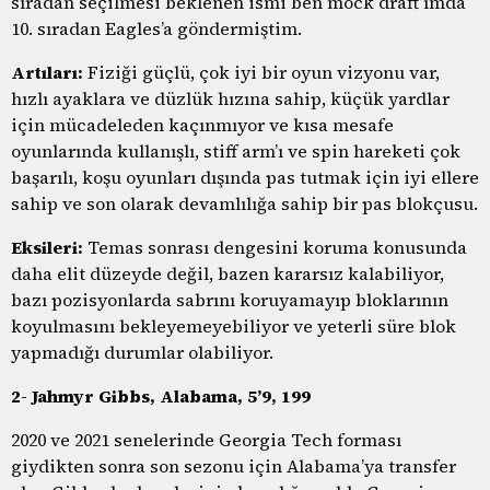
sıradan seçilmesi beklenen ismi ben mock draft’ımda
10. sıradan Eagles’a göndermiştim.
Artıları:
Fiziği güçlü, çok iyi bir oyun vizyonu var,
hızlı ayaklara ve düzlük hızına sahip, küçük yardlar
için mücadeleden kaçınmıyor ve kısa mesafe
oyunlarında kullanışlı, stiff arm’ı ve spin hareketi çok
başarılı, koşu oyunları dışında pas tutmak için iyi ellere
sahip ve son olarak devamlılığa sahip bir pas blokçusu.
Eksileri:
Temas sonrası dengesini koruma konusunda
daha elit düzeyde değil, bazen kararsız kalabiliyor,
bazı pozisyonlarda sabrını koruyamayıp bloklarının
koyulmasını bekleyemeyebiliyor ve yeterli süre blok
yapmadığı durumlar olabiliyor.
2- Jahmyr Gibbs, Alabama, 5’9, 199
2020 ve 2021 senelerinde Georgia Tech forması
giydikten sonra son sezonu için Alabama’ya transfer