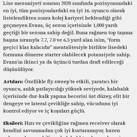
Lise mezuniyeti sonrası 2020 sınıfında pozisyonundaki
en iyi, tüm pozisyonlardaki en iyi 16. oyuncu olarak
listelendikten sonra kolej kariyeri beklendiği gibi
geçmeyen Evans, üç sezon içerisinde 1,000 yardı
geçtiği bir sezona sahip değil. Buna rağmen top taşıma
başına sırasıyla 7.7, 7.0 ve 6.5 yard alan isim, “form
geçici klas kalıcıdır” mentalitesiyle birlikte lisedeki
formuna dönerse starter olabilecek potansiyele sahip.
Evans’ın ikinci ya da üçüncü turdan draft edileceği
düşünülüyor.
Artıları:
Özellikle fly sweep’te etkili, yaratıcı bir
oyuncu, anlık patlayıcılığı yüksek seviyede, kalabalık
içerisinde dur-kalk yapma becerisi üst düzey, elit bir
dengeye ve lateral çevikliğe sahip, vücudunu iyi
kontrol ediyor ve iç koşuları güçlü.
Eksileri:
Hızı ve çevikliğine rağmen receiver olarak
kendini savunmadan çok iyi kurtaramıyor, bazen