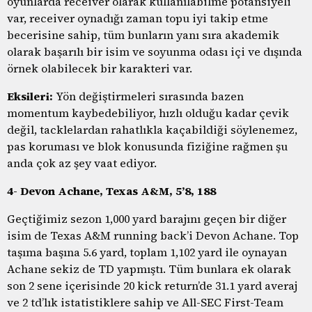
oyunlarda receiver olarak kullanılabilme potansiyeli
var, receiver oynadığı zaman topu iyi takip etme
becerisine sahip, tüm bunların yanı sıra akademik
olarak başarılı bir isim ve soyunma odası içi ve dışında
örnek olabilecek bir karakteri var.
Eksileri:
Yön değiştirmeleri sırasında bazen
momentum kaybedebiliyor, hızlı olduğu kadar çevik
değil, tacklelardan rahatlıkla kaçabildiği söylenemez,
pas koruması ve blok konusunda fiziğine rağmen şu
anda çok az şey vaat ediyor.
4- Devon Achane, Texas A&M, 5’8, 188
Geçtiğimiz sezon 1,000 yard barajını geçen bir diğer
isim de Texas A&M running back’i Devon Achane. Top
taşıma başına 5.6 yard, toplam 1,102 yard ile oynayan
Achane sekiz de TD yapmıştı. Tüm bunlara ek olarak
son 2 sene içerisinde 20 kick return’de 31.1 yard averaj
ve 2 td’lık istatistiklere sahip ve All-SEC First-Team