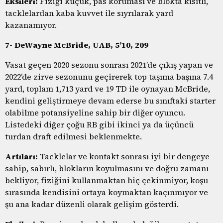
Eksileri:
Fiziği küçük, pas koruması ve blokta kısıtlı,
tacklelardan kaba kuvvet ile sıyrılarak yard
kazanamıyor.
7- DeWayne McBride, UAB, 5’10, 209
Vasat geçen 2020 sezonu sonrası 2021’de çıkış yapan ve
2022’de zirve sezonunu geçirerek top taşıma başına 7.4
yard, toplam 1,713 yard ve 19 TD ile oynayan McBride,
kendini geliştirmeye devam ederse bu sınıftaki starter
olabilme potansiyeline sahip bir diğer oyuncu.
Listedeki diğer çoğu RB gibi ikinci ya da üçüncü
turdan draft edilmesi beklenmekte.
Artıları:
Tacklelar ve kontakt sonrası iyi bir dengeye
sahip, sabırlı, blokların koyulmasını ve doğru zamanı
bekliyor, fiziğini kullanmaktan hiç çekinmiyor, koşu
sırasında kendisini ortaya koymaktan kaçınmıyor ve
şu ana kadar düzenli olarak gelişim gösterdi.