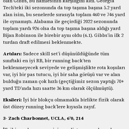
olan Gibbs, bu hamlesinin karşılığını aldı. Georgia
Tech’teki iki sezonunda da top taşıma başına 5.2 yard
alan isim, bu senelerde sırasıyla toplam 460 ve 746 yard
ile oynamıştı. Alabama ile geçirdiği 2022 sezonunda
toplam yardı 926 olsa da top taşıma başına aldığı yard
Bijan Robinson ile birebir aynı oldu (6.1). Gibbs’in ilk 2
turdan draft edilmesi beklenmekte.
Artıları:
Sadece skill set’i düşünüldüğünde tüm
sınıftaki en iyi RB, bir running back’ten
beklenmeyecek seviyede ve gelişmişlikte rota koşuları
var, iyi bir pas tutucu, iyi bir saha görüşü var ve alan
bulduğu zaman çok hızlı (geçtiğimiz sezon yaptığı 70+
yard TD’ında hızı saatte 36 km olarak ölçülmüştü).
Eksileri:
İyi bir blokçu olmamakla birlikte fizik olarak
üst düzey running back’lere kıyasla zayıf.
3- Zach Charbonnet, UCLA, 6’0, 214