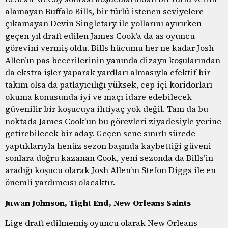
alamayan Buffalo Bills, bir türlü istenen seviyelere
çıkamayan Devin Singletary ile yollarını ayırırken
geçen yıl draft edilen James Cook’a da as oyuncu
görevini vermiş oldu. Bills hücumu her ne kadar Josh
Allen’ın pas becerilerinin yanında dizayn koşularından
da ekstra işler yaparak yardları almasıyla efektif bir
takım olsa da patlayıcılığı yüksek, cep içi koridorları
okuma konusunda iyi ve maçı idare edebilecek
güvenilir bir koşucuya ihtiyaç yok değil. Tam da bu
noktada James Cook’un bu görevleri ziyadesiyle yerine
getirebilecek bir aday. Geçen sene sınırlı sürede
yaptıklarıyla henüz sezon başında kaybettiği güveni
sonlara doğru kazanan Cook, yeni sezonda da Bills’in
aradığı koşucu olarak Josh Allen’ın Stefon Diggs ile en
önemli yardımcısı olacaktır.
Juwan Johnson, Tight End, New Orleans Saints
Lige draft edilmemiş oyuncu olarak New Orleans