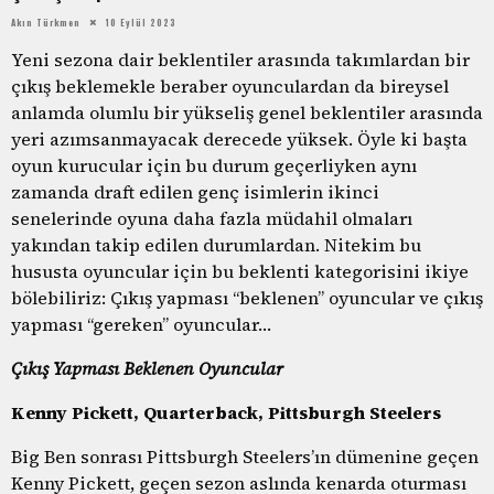
Akın Türkmen
10 Eylül 2023
Yeni sezona dair beklentiler arasında takımlardan bir
çıkış beklemekle beraber oyunculardan da bireysel
anlamda olumlu bir yükseliş genel beklentiler arasında
yeri azımsanmayacak derecede yüksek. Öyle ki başta
oyun kurucular için bu durum geçerliyken aynı
zamanda draft edilen genç isimlerin ikinci
senelerinde oyuna daha fazla müdahil olmaları
yakından takip edilen durumlardan. Nitekim bu
hususta oyuncular için bu beklenti kategorisini ikiye
bölebiliriz: Çıkış yapması “beklenen” oyuncular ve çıkış
yapması “gereken” oyuncular…
Çıkış Yapması Beklenen Oyuncular
Kenny Pickett, Quarterback, Pittsburgh Steelers
Big Ben sonrası Pittsburgh Steelers’ın dümenine geçen
Kenny Pickett, geçen sezon aslında kenarda oturması