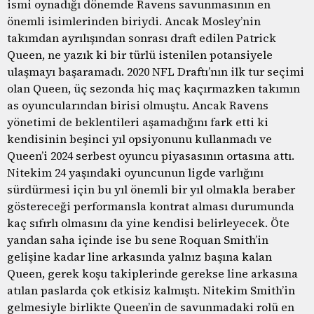
ismi oynadığı dönemde Ravens savunmasının en
önemli isimlerinden biriydi. Ancak Mosley’nin
takımdan ayrılışından sonrası draft edilen Patrick
Queen, ne yazık ki bir türlü istenilen potansiyele
ulaşmayı başaramadı. 2020 NFL Draftı’nın ilk tur seçimi
olan Queen, üç sezonda hiç maç kaçırmazken takımın
as oyuncularından birisi olmuştu. Ancak Ravens
yönetimi de beklentileri aşamadığını fark etti ki
kendisinin beşinci yıl opsiyonunu kullanmadı ve
Queen’i 2024 serbest oyuncu piyasasının ortasına attı.
Nitekim 24 yaşındaki oyuncunun ligde varlığını
sürdürmesi için bu yıl önemli bir yıl olmakla beraber
göstereceği performansla kontrat alması durumunda
kaç sıfırlı olmasını da yine kendisi belirleyecek. Öte
yandan saha içinde ise bu sene Roquan Smith’in
gelişine kadar line arkasında yalnız başına kalan
Queen, gerek koşu takiplerinde gerekse line arkasına
atılan paslarda çok etkisiz kalmıştı. Nitekim Smith’in
gelmesiyle birlikte Queen’in de savunmadaki rolü en