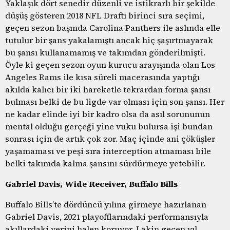
Yaklaşık dört senedir düzenli ve istikrarlı bir şekilde
düşüş gösteren 2018 NFL Draftı birinci sıra seçimi,
geçen sezon başında Carolina Panthers ile aslında elle
tutulur bir şans yakalamıştı ancak hiç şaşırtmayarak
bu şansı kullanamamış ve takımdan gönderilmişti.
Öyle ki geçen sezon oyun kurucu arayışında olan Los
Angeles Rams ile kısa süreli macerasında yaptığı
akılda kalıcı bir iki hareketle tekrardan forma şansı
bulması belki de bu ligde var olması için son şansı. Her
ne kadar elinde iyi bir kadro olsa da asıl sorununun
mental olduğu gerçeği yine vuku bulursa işi bundan
sonrası için de artık çok zor. Maç içinde ani çöküşler
yaşamaması ve peşi sıra interception atmaması bile
belki takımda kalma şansını sürdürmeye yetebilir.
Gabriel Davis, Wide Receiver, Buffalo Bills
Buffalo Bills’te dördüncü yılına girmeye hazırlanan
Gabriel Davis, 2021 playofflarındaki performansıyla
akıllardaki yerini halen koruyor. Lakin geçen yıl