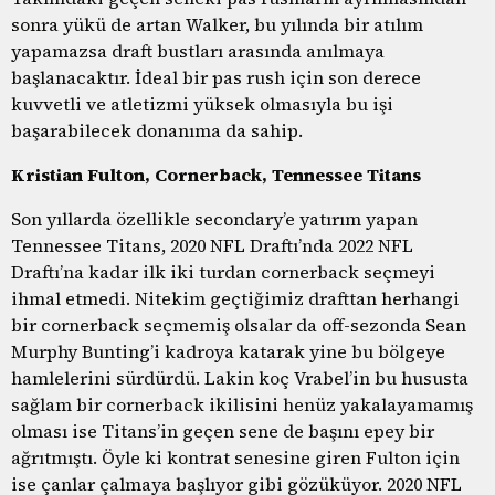
sonra yükü de artan Walker, bu yılında bir atılım
yapamazsa draft bustları arasında anılmaya
başlanacaktır. İdeal bir pas rush için son derece
kuvvetli ve atletizmi yüksek olmasıyla bu işi
başarabilecek donanıma da sahip.
Kristian Fulton, Cornerback, Tennessee Titans
Son yıllarda özellikle secondary’e yatırım yapan
Tennessee Titans, 2020 NFL Draftı’nda 2022 NFL
Draftı’na kadar ilk iki turdan cornerback seçmeyi
ihmal etmedi. Nitekim geçtiğimiz drafttan herhangi
bir cornerback seçmemiş olsalar da off-sezonda Sean
Murphy Bunting’i kadroya katarak yine bu bölgeye
hamlelerini sürdürdü. Lakin koç Vrabel’in bu hususta
sağlam bir cornerback ikilisini henüz yakalayamamış
olması ise Titans’in geçen sene de başını epey bir
ağrıtmıştı. Öyle ki kontrat senesine giren Fulton için
ise çanlar çalmaya başlıyor gibi gözüküyor. 2020 NFL