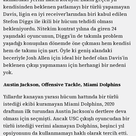
kendisinden beklenen patlamayı bir türlü yapamayan
Davis, ligin en iyi receiver’larından biri kabul edilen
Stefon Diggs ile ikili bir hücum tehdidi olması
bekleniyordu. Nitekim kontrat yılına da giren 24
yaşındaki oyuncunun, Diggs’in de takımla problem
yaşadığı konuşulan dönemde öne çıkması hem kendisi
hem de takımı için şart. Öyle ki geniş alandaki
beceriyle Josh Allen için ideal bir hedef olan Davis’in
beklenen çıkışı yapmaması için herhangi bir nedeni
yok.
Austin Jackson, Offensive Tackle, Miami Dolphins
Yıllardır kanayan yarası hücum hattında bir türlü
istediği ekibi kuramayan Miami Dolphins, 2020
draftının ilk turundan Austin Jackson’u dertlere deva
olması için seçmişti. Ancak USC çıkışlı oyuncudan bir
türlü istediği verimi alamayan Dolphins, beşinci yıl
opsiyonunu da kullanmamayı haklı olarak tercih etti.