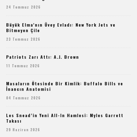
24 Temmuz 2026
Büyük Elma’nın Üvey Evladı: New York Jets ve
Bitmeyen Çile
23 Temmuz 2026
Patriots Zarı Attı: A.J. Brown
11 Temmuz 2026
Masaların Ötesinde Bir Kimlik: Buffalo Bills ve
İnancın Anatomisi
04 Temmuz 2026
Les Snead’in Yeni All-In Hamlesi: Myles Garrett
Takası
29 Haziran 2026