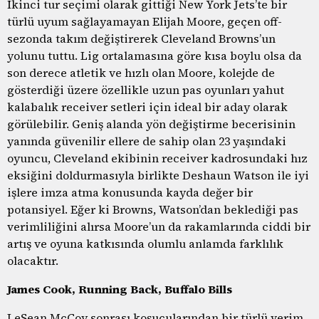
İkinci tur seçimi olarak gittiği New York Jets’te bir
türlü uyum sağlayamayan Elijah Moore, geçen off-
sezonda takım değiştirerek Cleveland Browns’un
yolunu tuttu. Lig ortalamasına göre kısa boylu olsa da
son derece atletik ve hızlı olan Moore, kolejde de
gösterdiği üzere özellikle uzun pas oyunları yahut
kalabalık receiver setleri için ideal bir aday olarak
görülebilir. Geniş alanda yön değiştirme becerisinin
yanında güvenilir ellere de sahip olan 23 yaşındaki
oyuncu, Cleveland ekibinin receiver kadrosundaki hız
eksiğini doldurmasıyla birlikte Deshaun Watson ile iyi
işlere imza atma konusunda kayda değer bir
potansiyel. Eğer ki Browns, Watson’dan beklediği pas
verimliliğini alırsa Moore’un da rakamlarında ciddi bir
artış ve oyuna katkısında olumlu anlamda farklılık
olacaktır.
James Cook, Running Back, Buffalo Bills
LeSean McCoy sonrası koşucularından bir türlü verim