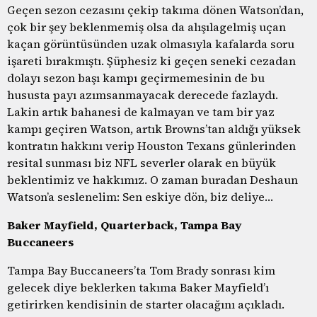
Geçen sezon cezasını çekip takıma dönen Watson’dan,
çok bir şey beklenmemiş olsa da alışılagelmiş uçan
kaçan görüntüsünden uzak olmasıyla kafalarda soru
işareti bırakmıştı. Şüphesiz ki geçen seneki cezadan
dolayı sezon başı kampı geçirmemesinin de bu
hususta payı azımsanmayacak derecede fazlaydı.
Lakin artık bahanesi de kalmayan ve tam bir yaz
kampı geçiren Watson, artık Browns’tan aldığı yüksek
kontratın hakkını verip Houston Texans günlerinden
resital sunması biz NFL severler olarak en büyük
beklentimiz ve hakkımız. O zaman buradan Deshaun
Watson’a seslenelim: Sen eskiye dön, biz deliye…
Baker Mayfield, Quarterback, Tampa Bay
Buccaneers
Tampa Bay Buccaneers’ta Tom Brady sonrası kim
gelecek diye beklerken takıma Baker Mayfield’ı
getirirken kendisinin de starter olacağını açıkladı.