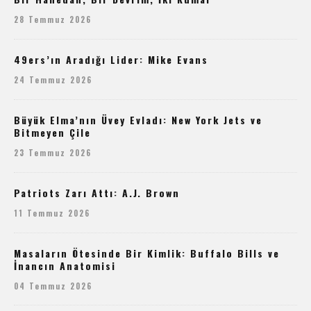
28 Temmuz 2026
49ers’ın Aradığı Lider: Mike Evans
24 Temmuz 2026
Büyük Elma’nın Üvey Evladı: New York Jets ve
Bitmeyen Çile
23 Temmuz 2026
Patriots Zarı Attı: A.J. Brown
11 Temmuz 2026
Masaların Ötesinde Bir Kimlik: Buffalo Bills ve
İnancın Anatomisi
04 Temmuz 2026