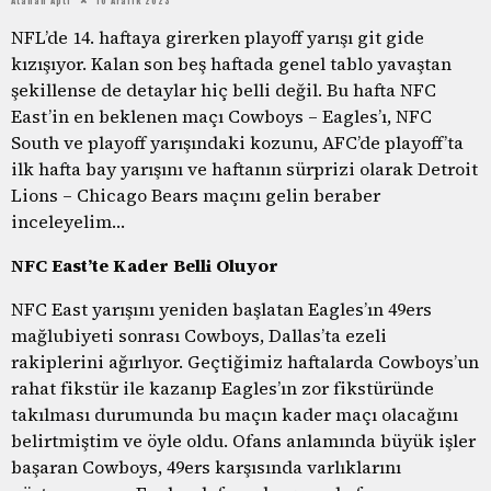
NFL’de 14. haftaya girerken playoff yarışı git gide
kızışıyor. Kalan son beş haftada genel tablo yavaştan
şekillense de detaylar hiç belli değil. Bu hafta NFC
East’in en beklenen maçı Cowboys – Eagles’ı, NFC
South ve playoff yarışındaki kozunu, AFC’de playoff’ta
ilk hafta bay yarışını ve haftanın sürprizi olarak Detroit
Lions – Chicago Bears maçını gelin beraber
inceleyelim…
NFC East’te Kader Belli Oluyor
NFC East yarışını yeniden başlatan Eagles’ın 49ers
mağlubiyeti sonrası Cowboys, Dallas’ta ezeli
rakiplerini ağırlıyor. Geçtiğimiz haftalarda Cowboys’un
rahat fikstür ile kazanıp Eagles’ın zor fikstüründe
takılması durumunda bu maçın kader maçı olacağını
belirtmiştim ve öyle oldu. Ofans anlamında büyük işler
başaran Cowboys, 49ers karşısında varlıklarını