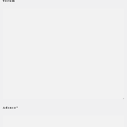
Yorum
Adınız
*