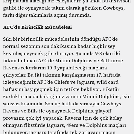
kırpmadan alacağı bir eşleşmedir. Şu anda bu disivison
galibi ile oynayacak takım olarak gözüken Cowboys,
farkı diğer takımlarla açmış durumda.
AFC’de Birincilik Mücadelesi
Sıkı bir birincilik mücadelesinin döndüğü AFC’de
normal sezonun son dakikasına kadar hiçbir şey
kesinleşmeyecek gibi duruyor. Şu anda 9-3 olan iki
takım bulunan AFC’de Miami Dolphins ve Baltimroe
Ravens rekorlarını 10-3 yapabileceği maçlara
çıkıyorlar. Bu iki takımın karşılaşmasını 17. haftada
izleyeceğimiz AFC’de Chiefs ve Jaguars, wild card
haftasını bay geçmek için tetikte bekliyor. Fikstür
zorluklarına da baktığımız zaman Miami Dolphins, işin
şanssız kısmında. Son üç haftada sırasıyla Cowboys,
Ravens ve Bills ile oynayacak Dolphins, playoff
provasını çok iyi yapacak. Ravens için de çok kolay
olmayan fikstürde Jaguars, 49ers ve Dolphins maçları
bulunuyor. Jaguars tarafında tek zorlayacı maçın