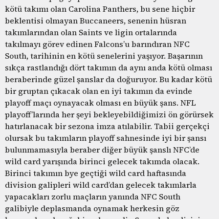
kötü takımı olan Carolina Panthers, bu sene hiçbir
beklentisi olmayan Buccaneers, senenin hüsran
takımlarından olan Saints ve ligin ortalarında
takılmayı görev edinen Falcons’u barındıran NFC
South, tarihinin en kötü senelerini yaşıyor. Başarının
sıkça rastlandığı dört takımın da aynı anda kötü olması
beraberinde güzel şanslar da doğuruyor. Bu kadar kötü
bir gruptan çıkacak olan en iyi takımın da evinde
playoff maçı oynayacak olması en büyük şans. NFL
playoff’larında her şeyi bekleyebildiğimizi ön görürsek
hatırlanacak bir sezona imza atılabilir. Tabii gerçekçi
olursak bu takımların playoff sahnesinde iyi bir şansı
bulunmamasıyla beraber diğer büyük şanslı NFC’de
wild card yarışında birinci gelecek takımda olacak.
Birinci takımın bye geçtiği wild card haftasında
division galipleri wild card’dan gelecek takımlarla
yapacakları zorlu maçların yanında NFC South
galibiyle deplasmanda oynamak herkesin göz