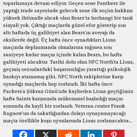
toparlamaya devam ediyor. Geçen sene Panthers ile
yaptığı trade sayesinde gelecek sene ilk seçim hakkını
yüksek ihtimalle alıcak olan Bears’ta herhangi bir tank
sinyali yok. Çıktığı maçlarda güzel efor gösterip son
altı haftada üç galibiyet alan Bears’ın averajı da
eksilerde değil. Üç hafta önce oynadıkları Lions
maçında deplasmanda olmalarına rağmen son
saniyeye kadar maçın içinde kalan Bears, bu hafta
galibiyeti alıcaktır. Tarihi dolu olan NFC North’ta Lions,
geçmiş sezonlardaki başarısızlığın yarattığı psikolojik
baskıyı atamamış gibi. NFC North rakiplerine karşı
oynadığı maçlarda hep zorlandı. İki hafta önce
Packers’a Şükran Günü’nde kaybeden Lions geçtiğimiz
hafta Saints karşısında mükemmel başladığı maçın
sonunda da hayli bir zorlandı. Veteran center Frank
Ragnow’un da sakatlığından dolayı oynayamayacağı
maçta özellikle koşu oyunlarında Lions zorlanacaktır…