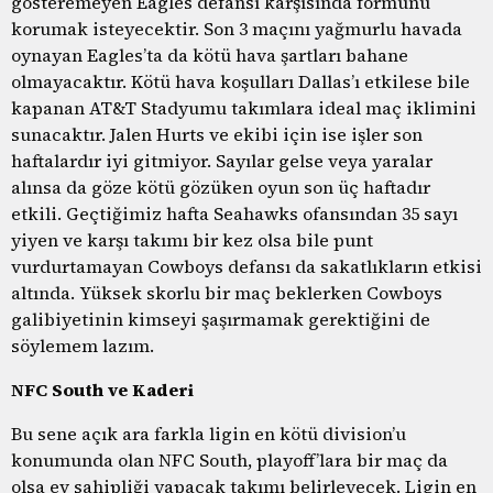
gösteremeyen Eagles defansı karşısında formunu
korumak isteyecektir. Son 3 maçını yağmurlu havada
oynayan Eagles’ta da kötü hava şartları bahane
olmayacaktır. Kötü hava koşulları Dallas’ı etkilese bile
kapanan AT&T Stadyumu takımlara ideal maç iklimini
sunacaktır. Jalen Hurts ve ekibi için ise işler son
haftalardır iyi gitmiyor. Sayılar gelse veya yaralar
alınsa da göze kötü gözüken oyun son üç haftadır
etkili. Geçtiğimiz hafta Seahawks ofansından 35 sayı
yiyen ve karşı takımı bir kez olsa bile punt
vurdurtamayan Cowboys defansı da sakatlıkların etkisi
altında. Yüksek skorlu bir maç beklerken Cowboys
galibiyetinin kimseyi şaşırmamak gerektiğini de
söylemem lazım.
NFC South ve Kaderi
Bu sene açık ara farkla ligin en kötü division’u
konumunda olan NFC South, playoff’lara bir maç da
olsa ev sahipliği yapacak takımı belirleyecek. Ligin en