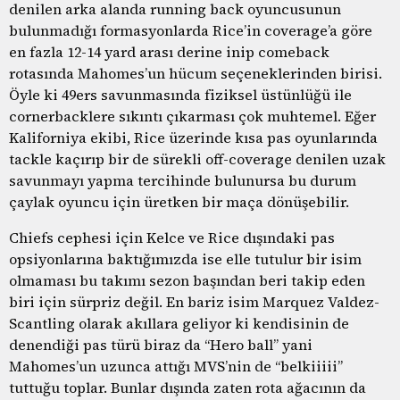
denilen arka alanda running back oyuncusunun
bulunmadığı formasyonlarda Rice’in coverage’a göre
en fazla 12-14 yard arası derine inip comeback
rotasında Mahomes’un hücum seçeneklerinden birisi.
Öyle ki 49ers savunmasında fiziksel üstünlüğü ile
cornerbacklere sıkıntı çıkarması çok muhtemel. Eğer
Kaliforniya ekibi, Rice üzerinde kısa pas oyunlarında
tackle kaçırıp bir de sürekli off-coverage denilen uzak
savunmayı yapma tercihinde bulunursa bu durum
çaylak oyuncu için üretken bir maça dönüşebilir.
Chiefs cephesi için Kelce ve Rice dışındaki pas
opsiyonlarına baktığımızda ise elle tutulur bir isim
olmaması bu takımı sezon başından beri takip eden
biri için sürpriz değil. En bariz isim Marquez Valdez-
Scantling olarak akıllara geliyor ki kendisinin de
denendiği pas türü biraz da “Hero ball” yani
Mahomes’un uzunca attığı MVS’nin de “belkiiiii”
tuttuğu toplar. Bunlar dışında zaten rota ağacının da