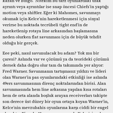
kazan ve bingo.” Nitekim bu tarz oyunlardaki ufak
ayrıntı veya ayrıntılar ise snap öncesi Chiefs’in yaptığı
motion veya shiftler. Eğer ki Mahomes, savunmayı
okumak için Kelce’nin hareketlenmesi için sinyal
verirse bu noktada tecrübeli tight end’in de
hareketlenip rotaya line arkasından başlamasına
neden olurken flat savunması için de büyük tehdit
olduğu bir gerçek.
Eee peki, nasıl savunulacak bu adam? Yok mu bir
çaresi? Aslında var ve çözümü ya da teorideki çözümü
dersek daha doğru olur tam da takımında yer alıyor:
Fred Warner. Savunmanın tartışmasız yıldızı ve lideri
olan Warner’in pas oyunlarındaki etkinliği ise aslında
49ers savunmasının direnç noktalarından birisi. Alan
savunmasında hem line arkasına yapılan kısa rotaları
hem de orta alanda boşluk arayan receiverları takipte
son derece üst düzey bir oyun ortaya koyan Warner’in,
Kelce’nin mevzubahis oyunlarına karşı ciddi bir engel