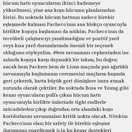
hücum hattı oyuncularını ikinci kademeye
yükseltmesi, yine ana koşu hücumu planlarından
birisi. Bu noktada hücum hattının sadece birebir
eşleşmede kalması Pacheco’nun ana blokçu oyuncuyla
birlikte koşuya başlaması da mühim. Pacheco’nun da
tecrübeli çalıştırıcıyı yanıltmadığını ve pozitif yard
veya kısa yard durumlarında önemli bir seçenek
olduğunu söyleyelim. 49ers savunması cephesinden ise
aslında koşuya karşı dayanıklı bir takım, bu doğru;
ancak hem Packers hem de Lions maçında pas ağırlıklı
savunmayla başlamanın ceremesini maçların başında
geri çekerek, hatta büyük geri dönüşlere imza atmak
zorunda olarak çektiler. Bu noktada Bosa ve Young gibi
kenar oyuncuların pull’a çıkan hücum hattı
oyuncusuyla birlikte önlerinde tight endlerle
mücadeleden çıkıp doğrudan orta alandaki koşu
koridorlarını savunmaları kritik nokta olacak. Nitekim
Pacheco’nun olası bir safety ile birebir eşleşme
durumunu engellemek için bu kenar destekleri