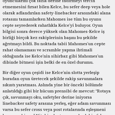
oyuncularını çok fazla derine indirmeyi tercih
etmemesini fırsat bilen Kelce, bu sefer deep veya hole
olarak adlandırılan safety-linebacker arasındaki alana
rotasını tamamlarken Mahomes ise tüm bu oyunu
cepte seyrederek rahatlıkla Kelce’yi buluyor. Oyun
bilgisi sonra derece yüksek olan Mahomes-Kelce iş
birliği birçok kez rakiplerinin başını bu şekilde
ağrıtmayı bildi. Bu noktada tabii Mahomes’un cepte
rahat olamaması ve scramble yapma ihtimali
olduğunda ise Kelce’nin sihirbaz gibi Mahomes’un
dibinde bitmesi işin belki de en özel durumu.
Bir diğer oyun çeşidi ise Kelce’nin slotta yerleşip
buradan oyun üretecek şekilde rakip savunmalara
sıkıntı yaratması. Aslında yine bir önceki bölümde
anlatıldığı gibi bir hücum prensibi de mevcut: “Rotaya
çık, savunmayı oku, safetyler derine iniyorsa
linebacker safety arasına yerleş, eğer adam savunması
varsa bu sefer cross veya post rotalarında eşleşmeni