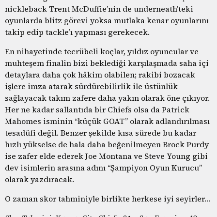
nickleback Trent McDuffie’nin de underneath’teki
oyunlarda blitz görevi yoksa mutlaka kenar oyunlarını
takip edip tackle’ı yapması gerekecek.
En nihayetinde tecrübeli koçlar, yıldız oyuncular ve
muhteşem finalin bizi beklediği karşılaşmada saha içi
detaylara daha çok hâkim olabilen; rakibi bozacak
işlere imza atarak sürdürebilirlik ile üstünlük
sağlayacak takım zafere daha yakın olarak öne çıkıyor.
Her ne kadar sallantıda bir Chiefs olsa da Patrick
Mahomes isminin “küçük GOAT” olarak adlandırılması
tesadüfi değil. Benzer şekilde kısa sürede bu kadar
hızlı yükselse de hala daha beğenilmeyen Brock Purdy
ise zafer elde ederek Joe Montana ve Steve Young gibi
dev isimlerin arasına adını “Şampiyon Oyun Kurucu”
olarak yazdıracak.
O zaman skor tahminiyle birlikte herkese iyi seyirler…