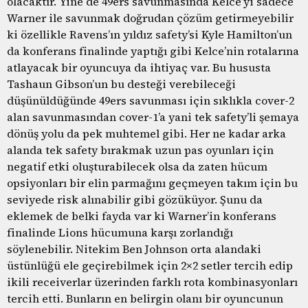
olacaktır. Yine de 49ers savunmasında Kelce’yi sadece
Warner ile savunmak doğrudan çözüm getirmeyebilir
ki özellikle Ravens’ın yıldız safety’si Kyle Hamilton’un
da konferans finalinde yaptığı gibi Kelce’nin rotalarına
atlayacak bir oyuncuya da ihtiyaç var. Bu hususta
Tashaun Gibson’un bu desteği verebileceği
düşünüldüğünde 49ers savunması için sıklıkla cover-2
alan savunmasından cover-1’a yani tek safety’li şemaya
dönüş yolu da pek muhtemel gibi. Her ne kadar arka
alanda tek safety bırakmak uzun pas oyunları için
negatif etki oluşturabilecek olsa da zaten hücum
opsiyonları bir elin parmağını geçmeyen takım için bu
seviyede risk alınabilir gibi gözüküyor. Şunu da
eklemek de belki fayda var ki Warner’in konferans
finalinde Lions hücumuna karşı zorlandığı
söylenebilir. Nitekim Ben Johnson orta alandaki
üstünlüğü ele geçirebilmek için 2×2 setler tercih edip
ikili receiverlar üzerinden farklı rota kombinasyonları
tercih etti. Bunların en belirgin olanı bir oyuncunun