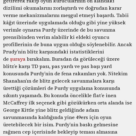
getirerek rakip oyun kurucularının ön alandaki
dizilimi okumalarını zorlaştırdı ve doğrudan karar
verme mekanizmalarını meşgul etmeyi başardı. Tabii
kâğıt üzerinde uygulamada olduğu gibi yine yüksek
verimle oynarsa Purdy üzerinde de bu savunma
prensibinden verim alabilir ki eldeki oyuncu
profillerinin de buna uygun olduğu söylenebilir. Ancak
Prudy’nin blitz karşısındaki istatistiklerini
de
şuraya
bırakalım. Buradan da görüleceği üzere
blitz’e karşı TD pası, pas yardı ve pas başı yard
konusunda Purdy’nin de fena rakamları yok. Nitekim
Shanahan’ın de blitz gelecek savunmalara karşı
ürettiği çözümleri de Purdy uygulama konusunda
sıkıntı yaşamadı. Bu konuda öncelikle flat’e inen
McCaffrey ilk seçenek gibi gözükürken orta alanda ise
George Kittle yine blitz geldiğinde adam
savunmasında kaldığında yine 49ers için oyun
üretebilecek bir isim. Purdy’nin baskı gelmesine
rağmen cep içerisinde bekleyip teması almasına