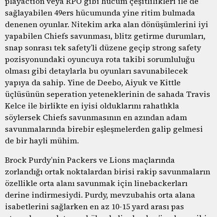
playaction veya RPO gibi hücum çeşitlilikleri ile de
sağlayabilen 49ers hücumunda yine ritim bulmada
denenen oyunlar. Nitekim arka alan dönüşümlerini iyi
yapabilen Chiefs savunması, blitz getirme durumları,
snap sonrası tek safety’li düzene geçip strong safety
pozisyonundaki oyuncuya rota takibi sorumluluğu
olması gibi detaylarla bu oyunları savunabilecek
yapıya da sahip. Yine de Deebo, Aiyuk ve Kittle
üçlüsünün seperation yeteneklerinin de sahada Travis
Kelce ile birlikte en iyisi olduklarını rahatlıkla
söylersek Chiefs savunmasının en azından adam
savunmalarında birebir eşleşmelerden galip gelmesi
de bir hayli mühim.
Brock Purdy’nin Packers ve Lions maçlarında
zorlandığı ortak noktalardan birisi rakip savunmaların
özellikle orta alanı savunmak için linebackerları
derine indirmesiydi. Purdy, mevzubahis orta alana
isabetlerini sağlarken en az 10-15 yard arası pas