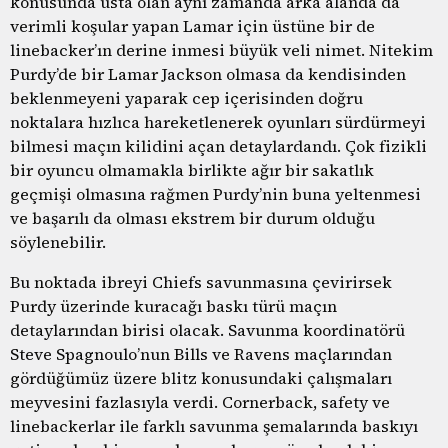
konusunda usta olan aynı zamanda arka alanda da
verimli koşular yapan Lamar için üstüne bir de
linebacker’ın derine inmesi büyük veli nimet. Nitekim
Purdy’de bir Lamar Jackson olmasa da kendisinden
beklenmeyeni yaparak cep içerisinden doğru
noktalara hızlıca hareketlenerek oyunları sürdürmeyi
bilmesi maçın kilidini açan detaylardandı. Çok fizikli
bir oyuncu olmamakla birlikte ağır bir sakatlık
geçmişi olmasına rağmen Purdy’nin buna yeltenmesi
ve başarılı da olması ekstrem bir durum olduğu
söylenebilir.
Bu noktada ibreyi Chiefs savunmasına çevirirsek
Purdy üzerinde kuracağı baskı türü maçın
detaylarından birisi olacak. Savunma koordinatörü
Steve Spagnoulo’nun Bills ve Ravens maçlarından
gördüğümüz üzere blitz konusundaki çalışmaları
meyvesini fazlasıyla verdi. Cornerback, safety ve
linebackerlar ile farklı savunma şemalarında baskıyı