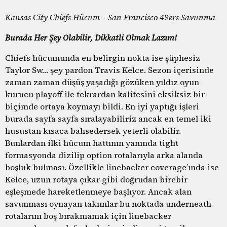
Kansas City Chiefs Hücum – San Francisco 49ers Savunma
Burada Her Şey Olabilir, Dikkatli Olmak Lazım!
Chiefs hücumunda en belirgin nokta ise şüphesiz
Taylor Sw… şey pardon Travis Kelce. Sezon içerisinde
zaman zaman düşüş yaşadığı gözüken yıldız oyun
kurucu playoff ile tekrardan kalitesini eksiksiz bir
biçimde ortaya koymayı bildi. En iyi yaptığı işleri
burada sayfa sayfa sıralayabiliriz ancak en temel iki
husustan kısaca bahsedersek yeterli olabilir.
Bunlardan ilki hücum hattının yanında tight
formasyonda dizilip option rotalarıyla arka alanda
boşluk bulması. Özellikle linebacker coverage’ında ise
Kelce, uzun rotaya çıkar gibi doğrudan birebir
eşleşmede hareketlenmeye başlıyor. Ancak alan
savunması oynayan takımlar bu noktada underneath
rotalarını boş bırakmamak için linebacker