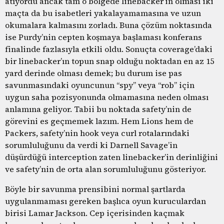
atıyordu ancak tam o bölgede linebacker’in olması iki
maçta da bu isabetleri yakalayamamasına ve uzun
okumalara kalmasını zorladı. Buna çözüm noktasında
ise Purdy’nin cepten koşmaya başlaması konferans
finalinde fazlasıyla etkili oldu. Sonuçta coverage’daki
bir linebacker’ın topun snap olduğu noktadan en az 15
yard derinde olması demek; bu durum ise pas
savunmasındaki oyuncunun “spy” veya “rob” için
uygun saha pozisyonunda olmamasına neden olması
anlamına geliyor. Tabii bu noktada safety’nin de
görevini es geçmemek lazım. Hem Lions hem de
Packers, safety’nin hook veya curl rotalarındaki
sorumluluğunu da verdi ki Darnell Savage’in
düşürdüğü interception zaten linebacker’in derinliğini
ve safety’nin de orta alan sorumluluğunu gösteriyor.
Böyle bir savunma prensibini normal şartlarda
uygulanmaması gereken başlıca oyun kuruculardan
birisi Lamar Jackson. Cep içerisinden kaçmak