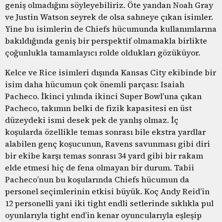
geniş olmadığını söyleyebiliriz. Öte yandan Noah Gray
ve Justin Watson seyrek de olsa sahneye çıkan isimler.
Yine bu isimlerin de Chiefs hücumunda kullanımlarına
bakıldığında geniş bir perspektif olmamakla birlikte
çoğunlukla tamamlayıcı rolde oldukları gözüküyor.
Kelce ve Rice isimleri dışında Kansas City ekibinde bir
isim daha hücumun çok önemli parçası: Isaiah
Pacheco. İkinci yılında ikinci Super Bowl’una çıkan
Pacheco, takımın belki de fizik kapasitesi en üst
düzeydeki ismi desek pek de yanlış olmaz. İç
koşularda özellikle temas sonrası bile ekstra yardlar
alabilen genç koşucunun, Ravens savunması gibi diri
bir ekibe karşı temas sonrası 34 yard gibi bir rakam
elde etmesi hiç de fena olmayan bir durum. Tabii
Pacheco’nun bu koşularında Chiefs hücumun da
personel seçimlerinin etkisi büyük. Koç Andy Reid’in
12 personelli yani iki tight endli setlerinde sıklıkla pul
oyunlarıyla tight end’in kenar oyuncularıyla eşleşip