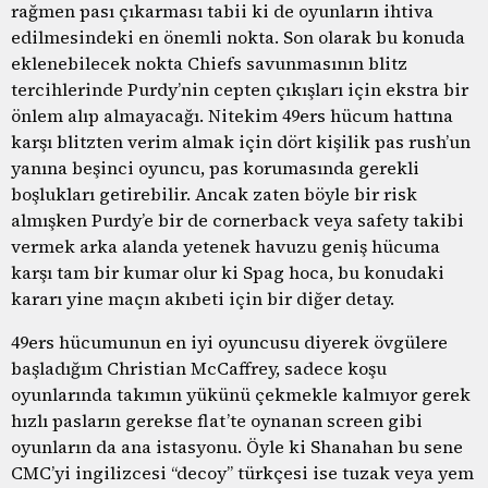
rağmen pası çıkarması tabii ki de oyunların ihtiva
edilmesindeki en önemli nokta. Son olarak bu konuda
eklenebilecek nokta Chiefs savunmasının blitz
tercihlerinde Purdy’nin cepten çıkışları için ekstra bir
önlem alıp almayacağı. Nitekim 49ers hücum hattına
karşı blitzten verim almak için dört kişilik pas rush’un
yanına beşinci oyuncu, pas korumasında gerekli
boşlukları getirebilir. Ancak zaten böyle bir risk
almışken Purdy’e bir de cornerback veya safety takibi
vermek arka alanda yetenek havuzu geniş hücuma
karşı tam bir kumar olur ki Spag hoca, bu konudaki
kararı yine maçın akıbeti için bir diğer detay.
49ers hücumunun en iyi oyuncusu diyerek övgülere
başladığım Christian McCaffrey, sadece koşu
oyunlarında takımın yükünü çekmekle kalmıyor gerek
hızlı pasların gerekse flat’te oynanan screen gibi
oyunların da ana istasyonu. Öyle ki Shanahan bu sene
CMC’yi ingilizcesi “decoy” türkçesi ise tuzak veya yem