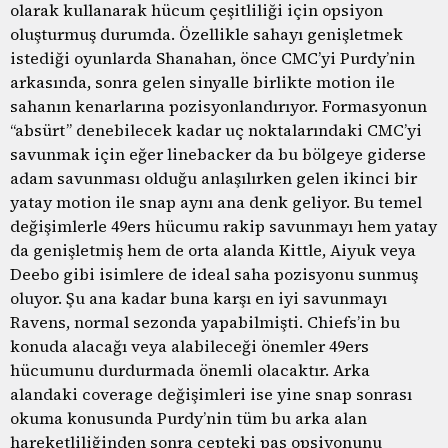
olarak kullanarak hücum çeşitliliği için opsiyon
oluşturmuş durumda. Özellikle sahayı genişletmek
istediği oyunlarda Shanahan, önce CMC’yi Purdy’nin
arkasında, sonra gelen sinyalle birlikte motion ile
sahanın kenarlarına pozisyonlandırıyor. Formasyonun
“absürt” denebilecek kadar uç noktalarındaki CMC’yi
savunmak için eğer linebacker da bu bölgeye giderse
adam savunması olduğu anlaşılırken gelen ikinci bir
yatay motion ile snap aynı ana denk geliyor. Bu temel
değişimlerle 49ers hücumu rakip savunmayı hem yatay
da genişletmiş hem de orta alanda Kittle, Aiyuk veya
Deebo gibi isimlere de ideal saha pozisyonu sunmuş
oluyor. Şu ana kadar buna karşı en iyi savunmayı
Ravens, normal sezonda yapabilmişti. Chiefs’in bu
konuda alacağı veya alabileceği önemler 49ers
hücumunu durdurmada önemli olacaktır. Arka
alandaki coverage değişimleri ise yine snap sonrası
okuma konusunda Purdy’nin tüm bu arka alan
hareketliliğinden sonra cepteki pas opsiyonunu