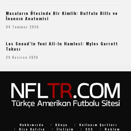
Masaların Ötesinde Bir Kimlik: Buffalo Bills ve
İnancın Anatomisi
04 Temmuz 2026
Les Snead’in Yeni All-In Hamlesi: Myles Garrett
Takası
29 Haziran 2026
Hakkımızda
Künye
Kullanım Şartları
Bize Katılın
İletişim
SSS
Reklam