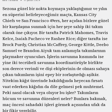
Sezona güzel bir nokta koymaya yaklaştığımız ve yılın
en süperini belirleyeceğimiz maçta, Kansas City
Chiefs ve San Francisco 49ers, her açıdan bizlere güzel
bir karşılaşma sunmak için her şeye sahip iki takım
olarak öne çıkıyor. Bir tarafta Patrick Mahomes, Travis
Kelce, Isaiah Pacheco ve Rashee Rice; diğer tarafta ise
Brock Purdy, Christian McCaffrey, George Kittle, Deebo
Samuel ve Brandon Aiyuk tam anlamıyla takımlarının
playmaker oyuncuları. İşlerin savunma kısmında ise
yine iki tecrübeli savunma koordinatörüyle birlikte
son derece verimli ve dişi ekiplerinin de olması sahaya
çıkan takımların işini epey bir zorlaştırdığı aşikâr.
Nitekim kâğıt üzerinde bakıldığında heyecan fırsatı
vaat ederken kâğıdın da dile gelmesi pek muhtemel.
Peki nasıl olacak veya oluyor bu işler? Takımların
hücum ve savunma düzenleri neler? Bunlara bakmak,
maç öncesi sahadaki işleri görmek açısından ufak da
bir fikir verebilir.