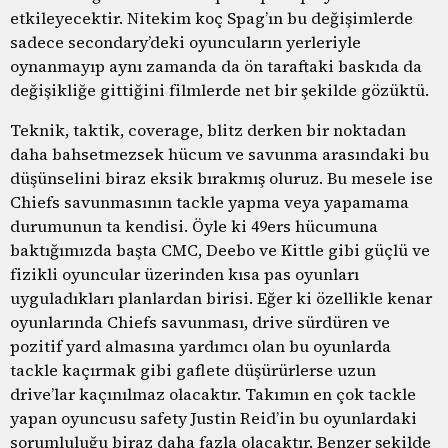
etkileyecektir. Nitekim koç Spag’ın bu değişimlerde
sadece secondary’deki oyuncuların yerleriyle
oynanmayıp aynı zamanda da ön taraftaki baskıda da
değişikliğe gittiğini filmlerde net bir şekilde gözüktü.
Teknik, taktik, coverage, blitz derken bir noktadan
daha bahsetmezsek hücum ve savunma arasındaki bu
düşünselini biraz eksik bırakmış oluruz. Bu mesele ise
Chiefs savunmasının tackle yapma veya yapamama
durumunun ta kendisi. Öyle ki 49ers hücumuna
baktığımızda başta CMC, Deebo ve Kittle gibi güçlü ve
fizikli oyuncular üzerinden kısa pas oyunları
uyguladıkları planlardan birisi. Eğer ki özellikle kenar
oyunlarında Chiefs savunması, drive sürdüren ve
pozitif yard almasına yardımcı olan bu oyunlarda
tackle kaçırmak gibi gaflete düşürürlerse uzun
drive’lar kaçınılmaz olacaktır. Takımın en çok tackle
yapan oyuncusu safety Justin Reid’in bu oyunlardaki
sorumluluğu biraz daha fazla olacaktır. Benzer şekilde