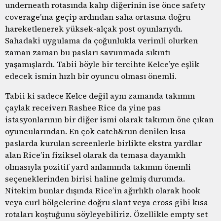
underneath rotasında kalıp diğerinin ise önce safety
coverage’ına geçip ardından saha ortasına doğru
hareketlenerek yüksek-alçak post oyunlarıydı.
Sahadaki uygulama da çoğunlukla verimli olurken
zaman zaman bu pasları savunmada sıkıntı
yaşamışlardı. Tabii böyle bir tercihte Kelce’ye eşlik
edecek ismin hızlı bir oyuncu olması önemli.
Tabii ki sadece Kelce değil aynı zamanda takımın
çaylak receiverı Rashee Rice da yine pas
istasyonlarının bir diğer ismi olarak takımın öne çıkan
oyuncularından. En çok catch&run denilen kısa
paslarda kurulan screenlerle birlikte ekstra yardlar
alan Rice’in fiziksel olarak da temasa dayanıklı
olmasıyla pozitif yard anlamında takımın önemli
seçeneklerinden birisi haline gelmiş durumda.
Nitekim bunlar dışında Rice’in ağırlıklı olarak hook
veya curl bölgelerine doğru slant veya cross gibi kısa
rotaları koştuğunu söyleyebiliriz. Özellikle empty set