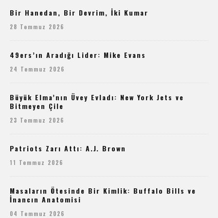
Bir Hanedan, Bir Devrim, İki Kumar
28 Temmuz 2026
49ers’ın Aradığı Lider: Mike Evans
24 Temmuz 2026
Büyük Elma’nın Üvey Evladı: New York Jets ve
Bitmeyen Çile
23 Temmuz 2026
Patriots Zarı Attı: A.J. Brown
11 Temmuz 2026
Masaların Ötesinde Bir Kimlik: Buffalo Bills ve
İnancın Anatomisi
04 Temmuz 2026