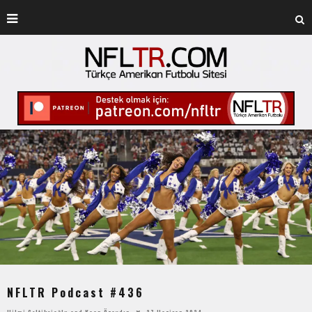
NFLTR Podcast #436
Hilmi Çeltikçioğlu
and
Kaan Özaydın
27 Haziran 2024