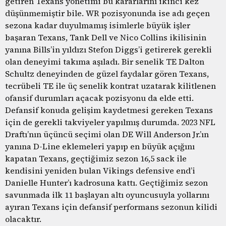
getiren Texans yönetimi bu kararlarını ikinci kez
düşünmemiştir bile. WR pozisyonunda ise adı geçen
sezona kadar duyulmamış isimlerle büyük işler
başaran Texans, Tank Dell ve Nico Collins ikilisinin
yanına Bills’in yıldızı Stefon Diggs’i getirerek gerekli
olan deneyimi takıma aşıladı. Bir senelik TE Dalton
Schultz deneyinden de güzel faydalar gören Texans,
tecrübeli TE ile üç senelik kontrat uzatarak kilitlenen
ofansif durumları açacak pozisyonu da elde etti.
Defansif konuda gelişim kaydetmesi gereken Texans
için de gerekli takviyeler yapılmış durumda. 2023 NFL
Draftı’nın üçüncü seçimi olan DE Will Anderson Jr.’ın
yanına D-Line eklemeleri yapıp en büyük açığını
kapatan Texans, geçtiğimiz sezon 16,5 sack ile
kendisini yeniden bulan Vikings defensive end’i
Danielle Hunter’ı kadrosuna kattı. Geçtiğimiz sezon
savunmada ilk 11 başlayan altı oyuncusuyla yollarını
ayıran Texans için defansif performans sezonun kilidi
olacaktır.