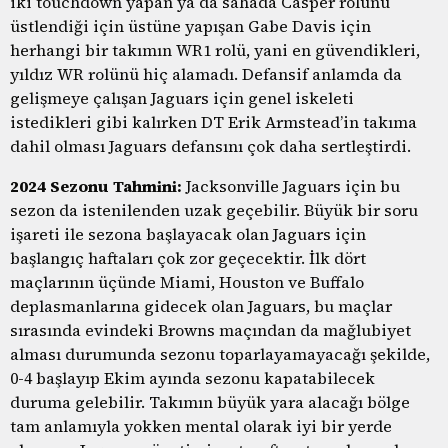
iki touchdown yapan ya da sahada Casper rolünü
üstlendiği için üstüne yapışan Gabe Davis için
herhangi bir takımın WR1 rolü, yani en güvendikleri,
yıldız WR rolünü hiç alamadı. Defansif anlamda da
gelişmeye çalışan Jaguars için genel iskeleti
istedikleri gibi kalırken DT Erik Armstead’in takıma
dahil olması Jaguars defansını çok daha sertleştirdi.
2024 Sezonu Tahmini:
Jacksonville Jaguars için bu
sezon da istenilenden uzak geçebilir. Büyük bir soru
işareti ile sezona başlayacak olan Jaguars için
başlangıç haftaları çok zor geçecektir. İlk dört
maçlarının üçünde Miami, Houston ve Buffalo
deplasmanlarına gidecek olan Jaguars, bu maçlar
sırasında evindeki Browns maçından da mağlubiyet
alması durumunda sezonu toparlayamayacağı şekilde,
0-4 başlayıp Ekim ayında sezonu kapatabilecek
duruma gelebilir. Takımın büyük yara alacağı bölge
tam anlamıyla yokken mental olarak iyi bir yerde