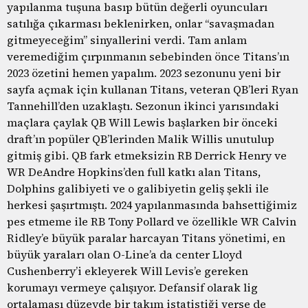
yapılanma tuşuna basıp bütün değerli oyuncuları
satılığa çıkarması beklenirken, onlar “savaşmadan
gitmeyeceğim” sinyallerini verdi. Tam anlam
veremediğim çırpınmanın sebebinden önce Titans’ın
2023 özetini hemen yapalım. 2023 sezonunu yeni bir
sayfa açmak için kullanan Titans, veteran QB’leri Ryan
Tannehill’den uzaklaştı. Sezonun ikinci yarısındaki
maçlara çaylak QB Will Lewis başlarken bir önceki
draft’ın popüler QB’lerinden Malik Willis unutulup
gitmiş gibi. QB fark etmeksizin RB Derrick Henry ve
WR DeAndre Hopkins’den full katkı alan Titans,
Dolphins galibiyeti ve o galibiyetin geliş şekli ile
herkesi şaşırtmıştı. 2024 yapılanmasında bahsettiğimiz
pes etmeme ile RB Tony Pollard ve özellikle WR Calvin
Ridley’e büyük paralar harcayan Titans yönetimi, en
büyük yaraları olan O-Line’a da center Lloyd
Cushenberry’i ekleyerek Will Levis’e gereken
korumayı vermeye çalışıyor. Defansif olarak lig
ortalaması düzeyde bir takım istatistiği verse de