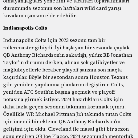
olmayan Jaguars yönetimi ve taraftarı toparlanmaları
durumunda sezonun son haftaları wild card yarışı
kovalama şansını elde edebilir.
Indianapolis Colts
Indianapolis Colts için 2023 sezonu tam bir
rollercoaster gibiydi. İyi başlayan bir sezonda çaylak
QB Anthony Richardson’ın sakatlığı, yıldız RB Jonathan
Taylor’ın durumu derken, alınan şok galibiyetler ve
mağlubiyetlerle beraber playoff şansını son maçta
kaçırdılar. Böyle bir sezondan sonra Houston Texans
gibi yeniden yapılanma planlarını değiştiren Colts,
yeniden AFC South’ın başına geçmek ve playoff
potasına girmek istiyor. 2024 hazırlıkları Colts için
daha fazla geçen sezonun takımını korumak içindi.
Özellikle WR Michael Pittman Jr.’ı takımda tutan Colts
için önemli bir ekleme QB Anthony Richardson’ın
gelişimi için oldu. Cleveland ile masal gibi bir sezon
sonu geçiren QB Joe Flacco, 2024 sezonunda mentorluk