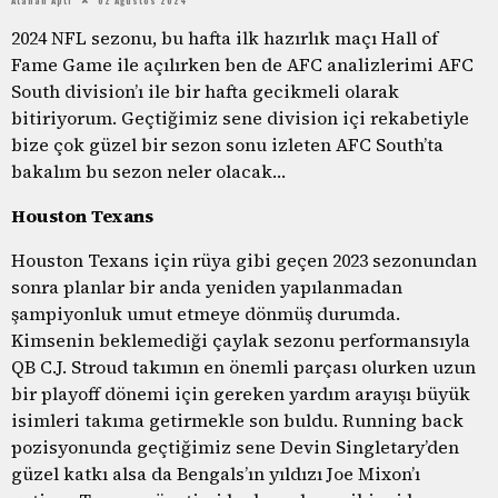
2024 NFL sezonu, bu hafta ilk hazırlık maçı Hall of
Fame Game ile açılırken ben de AFC analizlerimi AFC
South division’ı ile bir hafta gecikmeli olarak
bitiriyorum. Geçtiğimiz sene division içi rekabetiyle
bize çok güzel bir sezon sonu izleten AFC South’ta
bakalım bu sezon neler olacak…
Houston
Texans
Houston Texans için rüya gibi geçen 2023 sezonundan
sonra planlar bir anda yeniden yapılanmadan
şampiyonluk umut etmeye dönmüş durumda.
Kimsenin beklemediği çaylak sezonu performansıyla
QB C.J. Stroud takımın en önemli parçası olurken uzun
bir playoff dönemi için gereken yardım arayışı büyük
isimleri takıma getirmekle son buldu. Running back
pozisyonunda geçtiğimiz sene Devin Singletary’den
güzel katkı alsa da Bengals’ın yıldızı Joe Mixon’ı