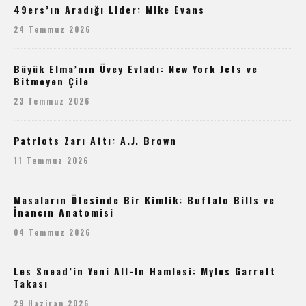
49ers’ın Aradığı Lider: Mike Evans
24 Temmuz 2026
Büyük Elma’nın Üvey Evladı: New York Jets ve
Bitmeyen Çile
23 Temmuz 2026
Patriots Zarı Attı: A.J. Brown
11 Temmuz 2026
Masaların Ötesinde Bir Kimlik: Buffalo Bills ve
İnancın Anatomisi
04 Temmuz 2026
Les Snead’in Yeni All-In Hamlesi: Myles Garrett
Takası
29 Haziran 2026