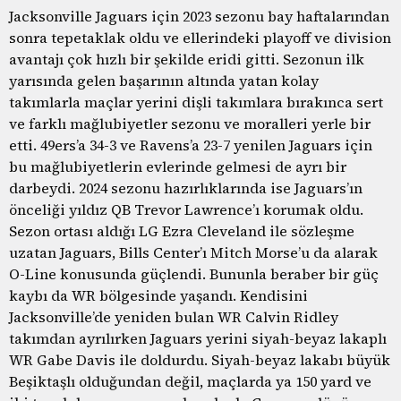
Jacksonville Jaguars için 2023 sezonu bay haftalarından
sonra tepetaklak oldu ve ellerindeki playoff ve division
avantajı çok hızlı bir şekilde eridi gitti. Sezonun ilk
yarısında gelen başarının altında yatan kolay
takımlarla maçlar yerini dişli takımlara bırakınca sert
ve farklı mağlubiyetler sezonu ve moralleri yerle bir
etti. 49ers’a 34-3 ve Ravens’a 23-7 yenilen Jaguars için
bu mağlubiyetlerin evlerinde gelmesi de ayrı bir
darbeydi. 2024 sezonu hazırlıklarında ise Jaguars’ın
önceliği yıldız QB Trevor Lawrence’ı korumak oldu.
Sezon ortası aldığı LG Ezra Cleveland ile sözleşme
uzatan Jaguars, Bills Center’ı Mitch Morse’u da alarak
O-Line konusunda güçlendi. Bununla beraber bir güç
kaybı da WR bölgesinde yaşandı. Kendisini
Jacksonville’de yeniden bulan WR Calvin Ridley
takımdan ayrılırken Jaguars yerini siyah-beyaz lakaplı
WR Gabe Davis ile doldurdu. Siyah-beyaz lakabı büyük
Beşiktaşlı olduğundan değil, maçlarda ya 150 yard ve