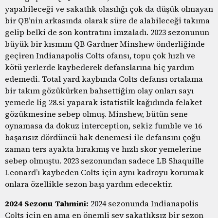
yapabileceği ve sakatlık olasılığı çok da düşük olmayan
bir QB’nin arkasında olarak süre de alabileceği takıma
gelip belki de son kontratını imzaladı. 2023 sezonunun
büyük bir kısmını QB Gardner Minshew önderliğinde
geçiren Indianapolis Colts ofansı, topu çok hızlı ve
kötü yerlerde kaybederek defanslarına hiç yardım
edemedi. Total yard kaybında Colts defansı ortalama
bir takım gözükürken bahsettiğim olay onları sayı
yemede lig 28.si yaparak istatistik kağıdında felaket
gözükmesine sebep olmuş. Minshew, bütün sene
oynamasa da dokuz interception, sekiz fumble ve 16
başarısız dördüncü hak denemesi ile defansını çoğu
zaman ters ayakta bırakmış ve hızlı skor yemelerine
sebep olmuştu. 2023 sezonundan sadece LB Shaquille
Leonard’ı kaybeden Colts için aynı kadroyu korumak
onlara özellikle sezon başı yardım edecektir.
2024 Sezonu Tahmini:
2024 sezonunda Indianapolis
Colts için en ama en önemli şey sakatlıksız bir sezon