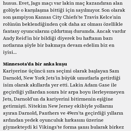
husus. Evet, Jags maçı var lakin maç kazandıran alan
golüyle o karşılaşma bittiği için sayılmıyor. Son olarak
son şampiyon Kansas City Chiefs’te Travis Kelce’nin
rolünün beklendiğinden çok daha az olması özellikle
fantasy oyuncularını çıldırtmış durumda. Ancak vardır
Andy Reid’in bir bildiği diyerek bu haftanın bazı
notlarına şöyle bir bakmaya devam edelim biz en
iyisi…
Minnesota’da bir anka kuşu
Kariyerine üçüncü sıra seçimi olarak başlayan Sam
Darnold, New York Jets’in büyük umutlarla getirdiği
isim olarak akıllarda yer etti. Lakin Adam Gase ile
geçirdiği yıllardan sonra bir arpa boyu ilerleyemeyen
Jets, Darnold’un da kariyerini bitirmenin eşiğine
getirmişti. Nitekim New Jersey ekibiyle yollarını
ayıran Darnold, Panthers ve 49ers’ta geçirdiği yılların
ardından yedek oyunculuk hırkasını üzerine
giymekteydi ki Vikings’te forma şansı bularak birkez