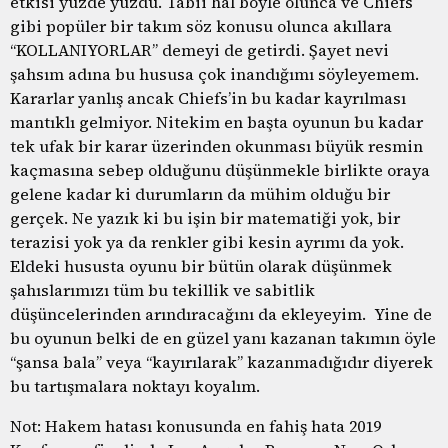
etkisi yüzde yüzdü. Tabii hal böyle olunca ve Chiefs
gibi popüler bir takım söz konusu olunca akıllara
“KOLLANIYORLAR” demeyi de getirdi. Şayet nevi
şahsım adına bu hususa çok inandığımı söyleyemem.
Kararlar yanlış ancak Chiefs’in bu kadar kayrılması
mantıklı gelmiyor. Nitekim en başta oyunun bu kadar
tek ufak bir karar üzerinden okunması büyük resmin
kaçmasına sebep olduğunu düşünmekle birlikte oraya
gelene kadar ki durumların da mühim olduğu bir
gerçek. Ne yazık ki bu işin bir matematiği yok, bir
terazisi yok ya da renkler gibi kesin ayrımı da yok.
Eldeki hususta oyunu bir bütün olarak düşünmek
şahıslarımızı tüm bu tekillik ve sabitlik
düşüncelerinden arındıracağını da ekleyeyim. Yine de
bu oyunun belki de en güzel yanı kazanan takımın öyle
“şansa bala” veya “kayırılarak” kazanmadığıdır diyerek
bu tartışmalara noktayı koyalım.
Not: Hakem hatası konusunda en fahiş hata 2019