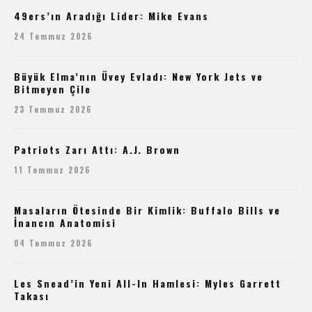
49ers’ın Aradığı Lider: Mike Evans
24 Temmuz 2026
Büyük Elma’nın Üvey Evladı: New York Jets ve
Bitmeyen Çile
23 Temmuz 2026
Patriots Zarı Attı: A.J. Brown
11 Temmuz 2026
Masaların Ötesinde Bir Kimlik: Buffalo Bills ve
İnancın Anatomisi
04 Temmuz 2026
Les Snead’in Yeni All-In Hamlesi: Myles Garrett
Takası