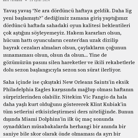
Yavaş yavaş “Ne ara dördüncü haftaya geldik. Daha lig
yeni başlamıştı?” dediğimiz zamana giriş yaptığımız
dördüncü haftada sahadaki oyun kalitesi beklentileri
çok aştığını söyleyemeyiz. Hakem kararları olsun,
hücum hattı oyuncuların center’dan uzak dizilip
bayrak cezaları almaları olsun, çaylakların çoğunun
ısınamaması olsun, olsun da olsun… Yine de
gözümüzün pasını silen hareketler ve ikili rekabetlerle
dolu sezon başlangıcıyla sezon son sürat ilerliyor.
Saha içinde ise çıkıştaki New Orleans Saints’in eksik
Philadelphia Eagles karşısında mağlup olması haftanın
sürprizlerinden olabilir. Nitekim Vic Fangio da hala
daha yaşlı kurt olduğunu göstererek Klint Kubiak’in
tüm setlerini etkisizleştirmesi ders niteliğinde. Bunun
dışında Miami Dolphins’in ilk üç maç sonunda
oynadıkları müsabakalarda herhangi bir anında bir
saniye bile skor olarak önde olmaması da ayrı bir