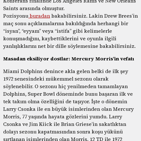
Konferans finalinde Los Angeles Rams ve New Orleans
Saints arasında olmuştur.
Pozisyonu
buradan
bakabilirsiniz. Lakin Drew Brees’in
maç sonu açıklamalarına bakıldığında herhangi bir
“isyan”, “eyyam” veya “istifa” gibi kelimelerle
konuşmadığını, kaybettiklerini ve oyunla ilgili
yanlışlıklarını net bir dille söylemesine bakabilirsiniz.
Masadan eksiliyor dostlar: Mercury Morris’in vefatı
Miami Dolphins denince akla gelen belki de ilk şey
1972 senesindeki mükemmel sezonu olarak
söylenebilir. O sezonu hiç yenilmeden tamamlayan
Dolphins, Super Bowl döneminde bunu başaran ilk ve
tek takım olma özelliğini de taşıyor. İşte o dönemin
Larry Csonka ile en büyük isimlerinden olan Mercury
Morris, 77 yaşında hayata gözlerini yumdu. Larry
Csonka ve Jim Kiick ile Brian Griese’in sakatlıktan
dolayı sezonu kapatmasından sonra koşu yükünü
sırtlanan isimlerinden olan Morris, 12 TD ile 1972