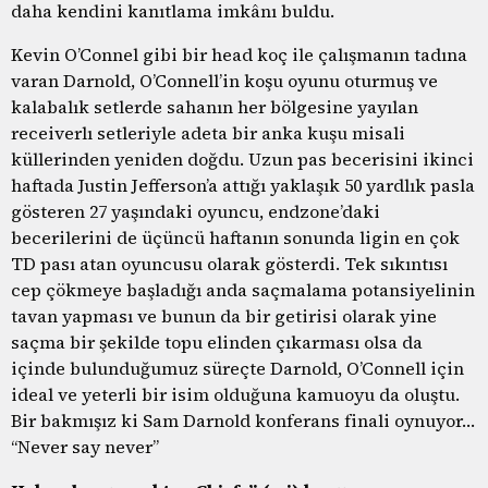
daha kendini kanıtlama imkânı buldu.
Kevin O’Connel gibi bir head koç ile çalışmanın tadına
varan Darnold, O’Connell’in koşu oyunu oturmuş ve
kalabalık setlerde sahanın her bölgesine yayılan
receiverlı setleriyle adeta bir anka kuşu misali
küllerinden yeniden doğdu. Uzun pas becerisini ikinci
haftada Justin Jefferson’a attığı yaklaşık 50 yardlık pasla
gösteren 27 yaşındaki oyuncu, endzone’daki
becerilerini de üçüncü haftanın sonunda ligin en çok
TD pası atan oyuncusu olarak gösterdi. Tek sıkıntısı
cep çökmeye başladığı anda saçmalama potansiyelinin
tavan yapması ve bunun da bir getirisi olarak yine
saçma bir şekilde topu elinden çıkarması olsa da
içinde bulunduğumuz süreçte Darnold, O’Connell için
ideal ve yeterli bir isim olduğuna kamuoyu da oluştu.
Bir bakmışız ki Sam Darnold konferans finali oynuyor…
“Never say never”