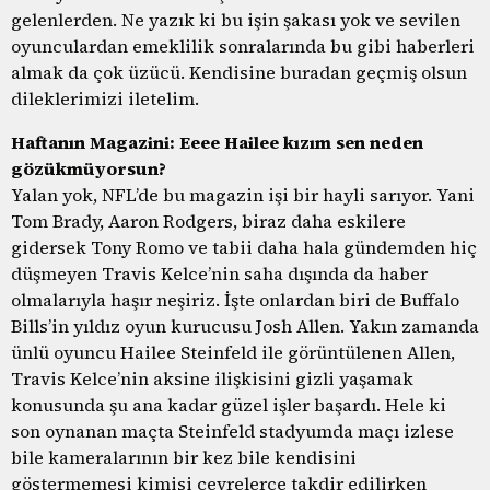
gelenlerden. Ne yazık ki bu işin şakası yok ve sevilen
oyunculardan emeklilik sonralarında bu gibi haberleri
almak da çok üzücü. Kendisine buradan geçmiş olsun
dileklerimizi iletelim.
Haftanın Magazini: Eeee Hailee kızım sen neden
gözükmüyorsun?
Yalan yok, NFL’de bu magazin işi bir hayli sarıyor. Yani
Tom Brady, Aaron Rodgers, biraz daha eskilere
gidersek Tony Romo ve tabii daha hala gündemden hiç
düşmeyen Travis Kelce’nin saha dışında da haber
olmalarıyla haşır neşiriz. İşte onlardan biri de Buffalo
Bills’in yıldız oyun kurucusu Josh Allen. Yakın zamanda
ünlü oyuncu Hailee Steinfeld ile görüntülenen Allen,
Travis Kelce’nin aksine ilişkisini gizli yaşamak
konusunda şu ana kadar güzel işler başardı. Hele ki
son oynanan maçta Steinfeld stadyumda maçı izlese
bile kameralarının bir kez bile kendisini
göstermemesi kimisi çevrelerce takdir edilirken