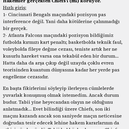
Hakemler gerçekten Chiefs’i (mi) koruyor.
Hızlı giriş:
1- Cincinnati Bengals maçındaki pozisyon pas
interference değil. Yani daha kötülerine çalınmadığı
bir gerçek.
2- Atlanta Falcons maçındaki pozisyon bildiğimiz
futbolda kırmızı kart penaltı; basketbolda teknik faul,
voleybolda fileye değme cezası, teniste artık her ne
kusurlu hareket varsa ona tekabül eden bir durum…
Hatta daha da arşa çıkıp değil uzayda çoklu evren
teorisinden kuantum dünyasına kadar her yerde pas
engelleme cezasıdır.
En başta fikirlerimi söyleyip ilerleyen cümlelerde
yuvarlak konuşmuş olmak istemedim. Ancak durum
budur. Tabii yine heyecandan olayın ne olduğunu
anlatmadık… Evet bilindiği üzere Chiefs, son iki
maçını kazandı ancak son saniyede maçın neticesine
doğrudan tesir edecek lehine hakem kararlarının da