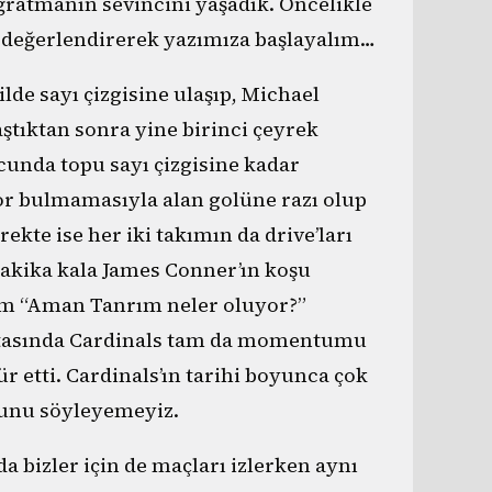
ğratmanın sevincini yaşadık. Öncelikle
iyi değerlendirerek yazımıza başlayalım…
ilde sayı çizgisine ulaşıp, Michael
aştıktan sonra yine birinci çeyrek
nda topu sayı çizgisine kadar
r bulmamasıyla alan golüne razı olup
rekte ise her iki takımın da drive’ları
 dakika kala James Conner’ın koşu
Tam “Aman Tanrım neler oluyor?”
oktasında Cardinals tam da momentumu
r etti. Cardinals’ın tarihi boyunca çok
ğunu söyleyemeyiz.
 bizler için de maçları izlerken aynı