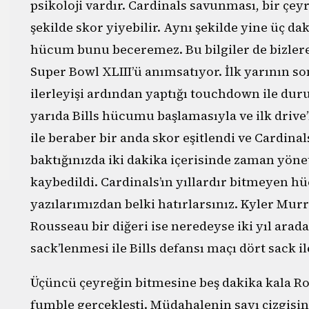
psikoloji vardır. Cardinals savunması, bir çey
şekilde skor yiyebilir. Aynı şekilde yine üç d
hücum bunu beceremez. Bu bilgiler de bizlere
Super Bowl XLIII’ü anımsatıyor. İlk yarının 
ilerleyişi ardından yaptığı touchdown ile duru
yarıda Bills hücumu başlamasıyla ve ilk drive
ile beraber bir anda skor eşitlendi ve Cardin
baktığınızda iki dakika içerisinde zaman yön
kaybedildi. Cardinals’ın yıllardır bitmeyen h
yazılarımızdan belki hatırlarsınız. Kyler Mu
Rousseau bir diğeri ise neredeyse iki yıl arad
sack’lenmesi ile Bills defansı maçı dört sack 
Üçüncü çeyreğin bitmesine beş dakika kala Ro
fumble gerçekleşti. Müdahalenin sayı çizgisine