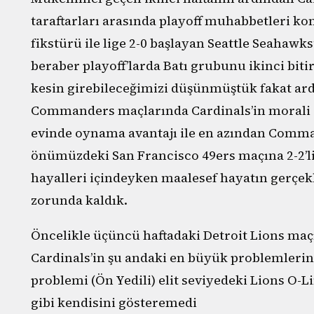
taraftarları arasında playoff muhabbetleri ko
fikstürü ile lige 2-0 başlayan Seattle Seahawks
beraber playoff’larda Batı grubunu ikinci bit
kesin girebileceğimizi düşünmüştük fakat ardı
Commanders maçlarında Cardinals’in morali a
evinde oynama avantajı ile en azından Comm
önümüzdeki San Francisco 49ers maçına 2-2’lik
hayalleri içindeyken maalesef hayatın gerçek
zorunda kaldık.
Öncelikle üçüncü haftadaki Detroit Lions maç
Cardinals’in şu andaki en büyük problemleri
problemi (Ön Yedili) elit seviyedeki Lions O-
gibi kendisini gösteremedi