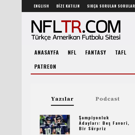
ENGLISH
BİZE KATILIN
SIKÇA SORULAN SORULA
ANASAYFA
NFL
FANTASY
TAFL
PATREON
Yazılar
Podcast
Şampiyonluk
Adayları: Beş Favori,
Bir Sürpriz