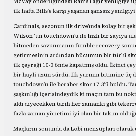
McVay önderliğindeki Rams’i ağır yenilgiye u
ilk hafta Bills’e karşı yaşanan şanssız yenilg
Cardinals, sezonun ilk drive’ında kolay bir şek
Wilson ‘un touchdown’u ile hızlı bir sayıya ul
bitmeden savunmanın fumble recovery sonucu
getirmesinin ardından hücumun bir türlü sko
ilk çeyreği 10-0 önde kapatmış oldu. İkinci çey
bir hayli uzun sürdü. İlk yarının bitimine üç
touchdown’u ile beraber skor 17-3’ü buldu. 
şaşkınlığı içerisindeydik ki maçın tam bu n
aldı diyecekken tarih her zamanki gibi tekerrü
fazla zaman yönetimi iyi olan bir takım oldu
Maçların sonunda da Lobi mensupları olarak da