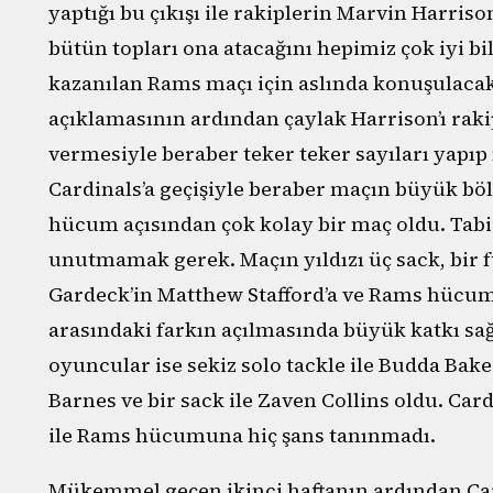
yaptığı bu çıkışı ile rakiplerin Marvin Harri
bütün topları ona atacağını hepimiz çok iyi bi
kazanılan Rams maçı için aslında konuşulacak
açıklamasının ardından çaylak Harrison’ı rak
vermesiyle beraber teker teker sayıları yap
Cardinals’a geçişiyle beraber maçın büyük b
hücum açısından çok kolay bir maç oldu. Ta
unutmamak gerek. Maçın yıldızı üç sack, bir fu
Gardeck’in Matthew Stafford’a ve Rams hücu
arasındaki farkın açılmasında büyük katkı sağ
oyuncular ise sekiz solo tackle ile Budda Baker,
Barnes ve bir sack ile Zaven Collins oldu. Ca
ile Rams hücumuna hiç şans tanınmadı.
Mükemmel geçen ikinci haftanın ardından Card