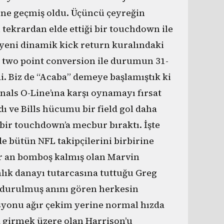
s öne geçmiş oldu. Üçüncü çeyreğin
 tekrardan elde ettiği bir touchdown ile
n yeni dinamik kick return kuralındaki
 two point conversion ile durumun 31-
di. Biz de “Acaba” demeye başlamıştık ki
inals O-Line’ına karşı oynamayı fırsat
dı ve Bills hücumu bir field gol daha
ir touchdown’a mecbur bıraktı. İşte
de bütün NFL takipçilerini birbirine
ir an bomboş kalmış olan Marvin
nlık danayı tutarcasına tuttuğu Greg
ondurulmuş anını gören herkesin
yonu ağır çekim yerine normal hızda
a girmek üzere olan Harrison’u