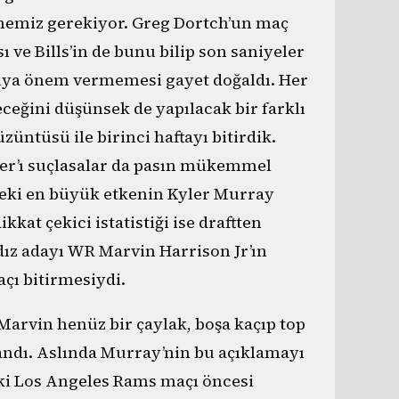
memiz gerekiyor. Greg Dortch’un maç
 ve Bills’in de bunu bilip son saniyeler
ya önem vermemesi gayet doğaldı. Her
eceğini düşünsek de yapılacak bir farklı
ntüsü ile birinci haftayı bitirdik.
ler’ı suçlasalar da pasın mükemmel
eki en büyük etkenin Kyler Murray
at çekici istatistiği ise draftten
ldız adayı WR Marvin Harrison Jr’ın
açı bitirmesiydi.
Marvin henüz bir çaylak, boşa kaçıp top
andı. Aslında Murray’nin bu açıklamayı
aki Los Angeles Rams maçı öncesi