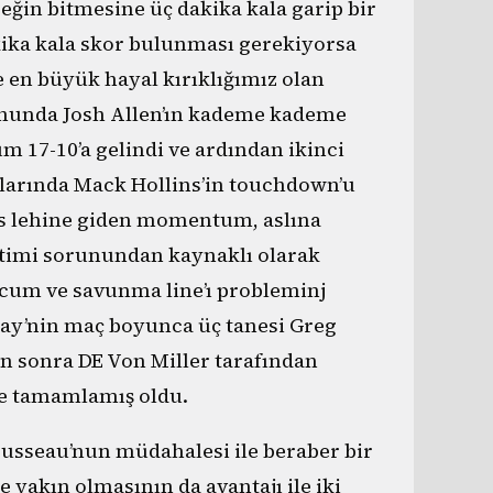
reğin bitmesine üç dakika kala garip bir
akika kala skor bulunması gerekiyorsa
 en büyük hayal kırıklığımız olan
sonunda Josh Allen’ın kademe kademe
m 17-10’a gelindi ve ardından ikinci
’larında Mack Hollins’in touchdown’u
als lehine giden momentum, aslına
etimi sorunundan kaynaklı olarak
ücum ve savunma line’ı probleminj
rray’nin maç boyunca üç tanesi Greg
an sonra DE Von Miller tarafından
ile tamamlamış oldu.
usseau’nun müdahalesi ile beraber bir
 yakın olmasının da avantajı ile iki