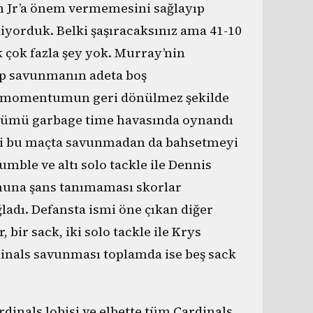
son Jr’a önem vermemesini sağlayıp
liyorduk. Belki şaşıracaksınız ama 41-10
 çok fazla şey yok. Murray’nin
ip savunmanın adeta boş
ıp momentumun geri dönülmez şekilde
ölümü garbage time havasında oynandı
bii bu maçta savunmadan da bahsetmeyi
mble ve altı solo tackle ile Dennis
muna şans tanımaması skorlar
ladı. Defansta ismi öne çıkan diğer
 bir sack, iki solo tackle ile Krys
rdinals savunması toplamda ise beş sack
inals lobisi ve elbette tüm Cardinals