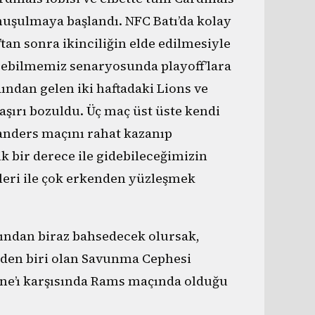
nuşulmaya başlandı. NFC Batı’da kolay
’tan sonra ikinciliğin elde edilmesiyle
irebilmemiz senaryosunda playoff’lara
ndan gelen iki haftadaki Lions ve
şırı bozuldu. Üç maç üst üste kendi
anders maçını rahat kazanıp
 bir derece ile gidebileceğimizin
leri ile çok erkenden yüzleşmek
ından biraz bahsedecek olursak,
nden biri olan Savunma Cephesi
Line’ı karşısında Rams maçında olduğu