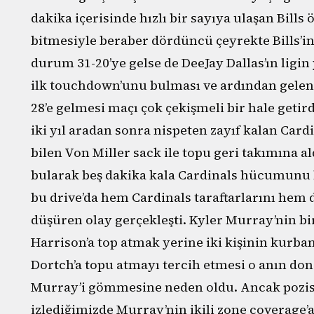
dakika içerisinde hızlı bir sayıya ulaşan Bill
bitmesiyle beraber dördüncü çeyrekte Bills’in
durum 31-20’ye gelse de DeeJay Dallas’ın ligi
ilk touchdown’unu bulması ve ardından gelen
28’e gelmesi maçı çok çekişmeli bir hale getir
iki yıl aradan sonra nispeten zayıf kalan Card
bilen Von Miller sack ile topu geri takımına al
bularak beş dakika kala Cardinals hücumunu b
bu drive’da hem Cardinals taraftarlarını hem 
düşüren olay gerçekleşti. Kyler Murray’nin b
Harrison’a top atmak yerine iki kişinin kurba
Dortch’a topu atmayı tercih etmesi o anın d
Murray’i gömmesine neden oldu. Ancak pozis
izlediğimizde Murray’nin ikili zone coverage’