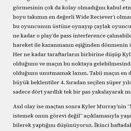
görmesinin çok da kolay olmadığını kabul et
boyu takımın en değerli Wide Reciever’ı olması
bu oyuncunun üstüne oynayıp çaylak oyuncu
ne kadar o play’de pass interference çalınabil
hareket ile kazanmanın eşiğinden dönmenin üzü
Her ne kadar taraftarların birbirine düşüp Ky
olduğunu ve maçın bu noktaya gelebilmesind
olduğunu unutmamak lazım. Tabii maçın en dikk
büyük beklentiler 4. Sıradan seçilen süper yı
sadece dört yardlık tek bir pas yakalayarak m
Asıl olay ise maçtan sonra Kyler Murray’nin “
istemek onun görevi değil” açıklamasıyla yaş
bilerek yaptığını düşünüyoruz. İkinci haftad