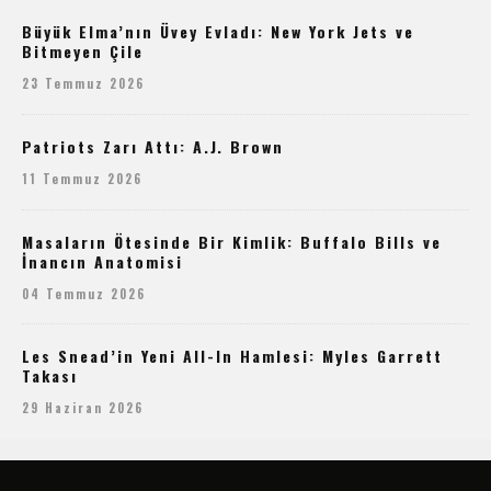
Büyük Elma’nın Üvey Evladı: New York Jets ve
Bitmeyen Çile
23 Temmuz 2026
Patriots Zarı Attı: A.J. Brown
11 Temmuz 2026
Masaların Ötesinde Bir Kimlik: Buffalo Bills ve
İnancın Anatomisi
04 Temmuz 2026
Les Snead’in Yeni All-In Hamlesi: Myles Garrett
Takası
29 Haziran 2026