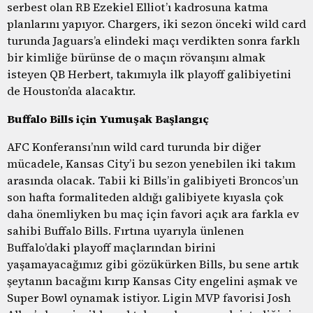
serbest olan RB Ezekiel Elliot’ı kadrosuna katma
planlarını yapıyor. Chargers, iki sezon önceki wild card
turunda Jaguars’a elindeki maçı verdikten sonra farklı
bir kimliğe bürünse de o maçın rövanşını almak
isteyen QB Herbert, takımıyla ilk playoff galibiyetini
de Houston’da alacaktır.
Buffalo Bills için Yumuşak Başlangıç
AFC Konferansı’nın wild card turunda bir diğer
mücadele, Kansas City’i bu sezon yenebilen iki takım
arasında olacak. Tabii ki Bills’in galibiyeti Broncos’un
son hafta formaliteden aldığı galibiyete kıyasla çok
daha önemliyken bu maç için favori açık ara farkla ev
sahibi Buffalo Bills. Fırtına uyarıyla ünlenen
Buffalo’daki playoff maçlarından birini
yaşamayacağımız gibi gözükürken Bills, bu sene artık
şeytanın bacağını kırıp Kansas City engelini aşmak ve
Super Bowl oynamak istiyor. Ligin MVP favorisi Josh