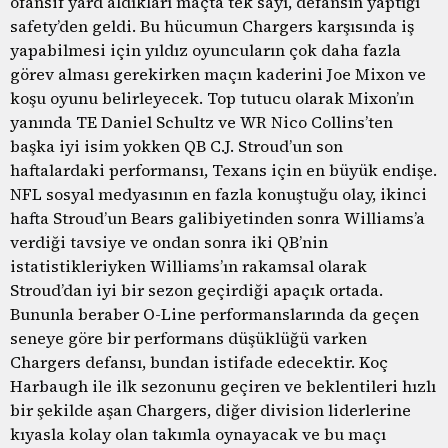
ofansif yard aldıkları maçta tek sayı, defansın yaptığı
safety’den geldi. Bu hücumun Chargers karşısında iş
yapabilmesi için yıldız oyuncuların çok daha fazla
görev alması gerekirken maçın kaderini Joe Mixon ve
koşu oyunu belirleyecek. Top tutucu olarak Mixon’ın
yanında TE Daniel Schultz ve WR Nico Collins’ten
başka iyi isim yokken QB C.J. Stroud’un son
haftalardaki performansı, Texans için en büyük endişe.
NFL sosyal medyasının en fazla konuştuğu olay, ikinci
hafta Stroud’un Bears galibiyetinden sonra Williams’a
verdiği tavsiye ve ondan sonra iki QB’nin
istatistikleriyken Williams’ın rakamsal olarak
Stroud’dan iyi bir sezon geçirdiği apaçık ortada.
Bununla beraber O-Line performanslarında da geçen
seneye göre bir performans düşüklüğü varken
Chargers defansı, bundan istifade edecektir. Koç
Harbaugh ile ilk sezonunu geçiren ve beklentileri hızlı
bir şekilde aşan Chargers, diğer division liderlerine
kıyasla kolay olan takımla oynayacak ve bu maçı