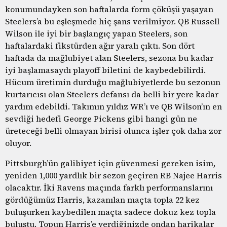
konumundayken son haftalarda form çöküşü yaşayan
Steelers’a bu eşleşmede hiç şans verilmiyor. QB Russell
Wilson ile iyi bir başlangıç yapan Steelers, son
haftalardaki fikstürden ağır yaralı çıktı. Son dört
haftada da mağlubiyet alan Steelers, sezona bu kadar
iyi başlamasaydı playoff biletini de kaybedebilirdi.
Hücum üretimin durduğu mağlubiyetlerde bu sezonun
kurtarıcısı olan Steelers defansı da belli bir yere kadar
yardım edebildi. Takımın yıldız WR’ı ve QB Wilson’ın en
sevdiği hedefi George Pickens gibi hangi gün ne
üreteceği belli olmayan birisi olunca işler çok daha zor
oluyor.
Pittsburgh’ün galibiyet için güvenmesi gereken isim,
yeniden 1,000 yardlık bir sezon geçiren RB Najee Harris
olacaktır. İki Ravens maçında farklı performanslarını
gördüğümüz Harris, kazanılan maçta topla 22 kez
buluşurken kaybedilen maçta sadece dokuz kez topla
buluştu. Topun Harris’e verdiğinizde ondan harikalar