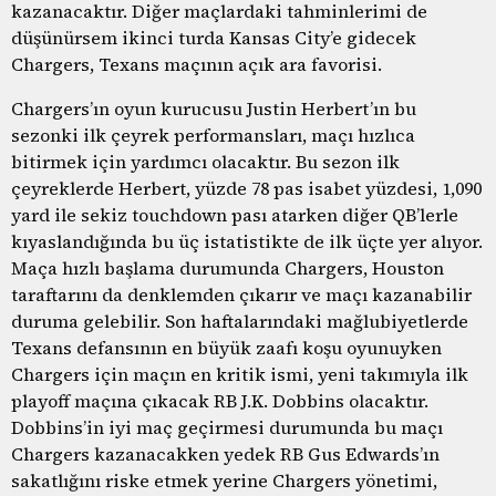
kazanacaktır. Diğer maçlardaki tahminlerimi de
düşünürsem ikinci turda Kansas City’e gidecek
Chargers, Texans maçının açık ara favorisi.
Chargers’ın oyun kurucusu Justin Herbert’ın bu
sezonki ilk çeyrek performansları, maçı hızlıca
bitirmek için yardımcı olacaktır. Bu sezon ilk
çeyreklerde Herbert, yüzde 78 pas isabet yüzdesi, 1,090
yard ile sekiz touchdown pası atarken diğer QB’lerle
kıyaslandığında bu üç istatistikte de ilk üçte yer alıyor.
Maça hızlı başlama durumunda Chargers, Houston
taraftarını da denklemden çıkarır ve maçı kazanabilir
duruma gelebilir. Son haftalarındaki mağlubiyetlerde
Texans defansının en büyük zaafı koşu oyunuyken
Chargers için maçın en kritik ismi, yeni takımıyla ilk
playoff maçına çıkacak RB J.K. Dobbins olacaktır.
Dobbins’in iyi maç geçirmesi durumunda bu maçı
Chargers kazanacakken yedek RB Gus Edwards’ın
sakatlığını riske etmek yerine Chargers yönetimi,