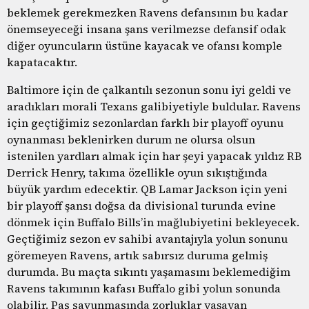
beklemek gerekmezken Ravens defansının bu kadar
önemseyeceği insana şans verilmezse defansif odak
diğer oyuncuların üstüne kayacak ve ofansı komple
kapatacaktır.
Baltimore için de çalkantılı sezonun sonu iyi geldi ve
aradıkları morali Texans galibiyetiyle buldular. Ravens
için geçtiğimiz sezonlardan farklı bir playoff oyunu
oynanması beklenirken durum ne olursa olsun
istenilen yardları almak için har şeyi yapacak yıldız RB
Derrick Henry, takıma özellikle oyun sıkıştığında
büyük yardım edecektir. QB Lamar Jackson için yeni
bir playoff şansı doğsa da divisional turunda evine
dönmek için Buffalo Bills’in mağlubiyetini bekleyecek.
Geçtiğimiz sezon ev sahibi avantajıyla yolun sonunu
göremeyen Ravens, artık sabırsız duruma gelmiş
durumda. Bu maçta sıkıntı yaşamasını beklemediğim
Ravens takımının kafası Buffalo gibi yolun sonunda
olabilir. Pas savunmasında zorluklar yaşayan