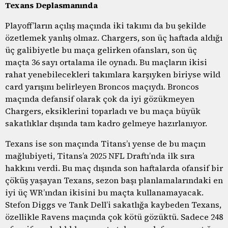
Texans Deplasmanında
Playoff’ların açılış maçında iki takımı da bu şekilde
özetlemek yanlış olmaz. Chargers, son üç haftada aldığı
üç galibiyetle bu maça gelirken ofansları, son üç
maçta 36 sayı ortalama ile oynadı. Bu maçların ikisi
rahat yenebilecekleri takımlara karşıyken biriyse wild
card yarışını belirleyen Broncos maçıydı. Broncos
maçında defansif olarak çok da iyi gözükmeyen
Chargers, eksiklerini toparladı ve bu maça büyük
sakatlıklar dışında tam kadro gelmeye hazırlanıyor.
Texans ise son maçında Titans’ı yense de bu maçın
mağlubiyeti, Titans’a 2025 NFL Draftı’nda ilk sıra
hakkını verdi. Bu maç dışında son haftalarda ofansif bir
çöküş yaşayan Texans, sezon başı planlamalarındaki en
iyi üç WR’ından ikisini bu maçta kullanamayacak.
Stefon Diggs ve Tank Dell’i sakatlığa kaybeden Texans,
özellikle Ravens maçında çok kötü gözüktü. Sadece 248