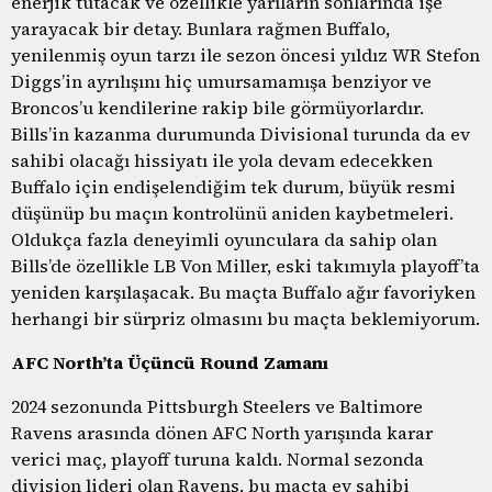
enerjik tutacak ve özellikle yarıların sonlarında işe
yarayacak bir detay. Bunlara rağmen Buffalo,
yenilenmiş oyun tarzı ile sezon öncesi yıldız WR Stefon
Diggs’in ayrılışını hiç umursamamışa benziyor ve
Broncos’u kendilerine rakip bile görmüyorlardır.
Bills’in kazanma durumunda Divisional turunda da ev
sahibi olacağı hissiyatı ile yola devam edecekken
Buffalo için endişelendiğim tek durum, büyük resmi
düşünüp bu maçın kontrolünü aniden kaybetmeleri.
Oldukça fazla deneyimli oyunculara da sahip olan
Bills’de özellikle LB Von Miller, eski takımıyla playoff’ta
yeniden karşılaşacak. Bu maçta Buffalo ağır favoriyken
herhangi bir sürpriz olmasını bu maçta beklemiyorum.
AFC North’ta Üçüncü Round Zamanı
2024 sezonunda Pittsburgh Steelers ve Baltimore
Ravens arasında dönen AFC North yarışında karar
verici maç, playoff turuna kaldı. Normal sezonda
division lideri olan Ravens, bu maçta ev sahibi