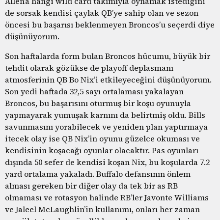
Allen’a hangi wild card takımıyla oynamak istediğini
de sorsak kendisi çaylak QB’ye sahip olan ve sezon
öncesi bu başarısı beklenmeyen Broncos’u seçerdi diye
düşünüyorum.
Son haftalarda form bulan Broncos hücumu, büyük bir
tehdit olarak gözükse de playoff deplasmanı
atmosferinin QB Bo Nix’i etkileyeceğini düşünüyorum.
Son yedi haftada 32,5 sayı ortalaması yakalayan
Broncos, bu başarısını oturmuş bir koşu oyunuyla
yapmayarak yumuşak karnını da belirtmiş oldu. Bills
savunmasını yorabilecek ve yeniden plan yaptırmaya
itecek olay ise QB Nix’in oyunu güzelce okuması ve
kendisinin koşacağı oyunlar olacaktır. Pas oyunları
dışında 50 sefer de kendisi koşan Nix, bu koşularda 7.2
yard ortalama yakaladı. Buffalo defansının önlem
alması gereken bir diğer olay da tek bir as RB
olmaması ve rotasyon halinde RB’ler Javonte Williams
ve Jaleel McLaughlin’in kullanımı, onları her zaman