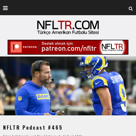
NFLTR Podcast #465
Hilmi Çeltikçioğlu
and
Akın Türkmen
17 Ocak 2025