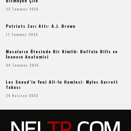
Bitmeyen Çile
23 Temmuz 2026
Patriots Zarı Attı: A.J. Brown
11 Temmuz 2026
Masaların Ötesinde Bir Kimlik: Buffalo Bills ve
İnancın Anatomisi
04 Temmuz 2026
Les Snead’in Yeni All-In Hamlesi: Myles Garrett
Takası
29 Haziran 2026