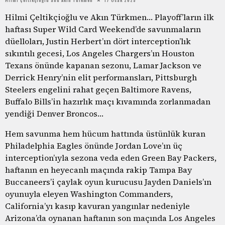
Hilmi Çeltikçioğlu ve Akın Türkmen… Playoff’ların ilk
haftası Super Wild Card Weekend’de savunmaların
düelloları, Justin Herbert’ın dört interception’lık
sıkıntılı gecesi, Los Angeles Chargers’ın Houston
Texans önünde kapanan sezonu, Lamar Jackson ve
Derrick Henry’nin elit performansları, Pittsburgh
Steelers engelini rahat geçen Baltimore Ravens,
Buffalo Bills’in hazırlık maçı kıvamında zorlanmadan
yendiği Denver Broncos…
Hem savunma hem hücum hattında üstünlük kuran
Philadelphia Eagles önünde Jordan Love’ın üç
interception’ıyla sezona veda eden Green Bay Packers,
haftanın en heyecanlı maçında rakip Tampa Bay
Buccaneers’i çaylak oyun kurucusu Jayden Daniels’ın
oyunuyla eleyen Washington Commanders,
California’yı kasıp kavuran yangınlar nedeniyle
Arizona’da oynanan haftanın son maçında Los Angeles