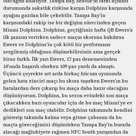
olacağını anlatıyor. Tampa Bay, Seattle’ın farkı açması
durumunda sakatlık riskine karşın Dolphins karşısında
ayağını gazdan bile çekebilir. Tampa Bay’in
karşısındaki rakip ise bir değişim sürecinden geçen
Miami Dolphins. Dolphins, geçtiğimiz hafta QB Ewers’a
ilk şansını verirken sadece maçın skoruna bakılırsa
Ewers ve Dolphins’in çok kötü bir performans
sergilemiş olduğunu düşünebilirsiniz ama gerçek
biraz farklı. İlk yarı Ewers, 12 pas denemesinden
10’unda başarılı olurken 109 pas yardı da almıştı.
Üçüncü çeyrekte art arda birkaç hücum oyununda
gelen hata zinciri maçı bu skora taşırken Ewers’ın bu
hatalardan ders çıkarıp bu maça daha hazır olacağını
düşünüyorum. Dolphins, bu sezon evindeki son maça
çıkacakken bazı oyuncular için de bu maç Miami’ye ev
dedikleri son maç olabilir. Dolphins takımında kendini
gösterip takımda kalma veya gitme çabasını da bu
maçta göreceğimizi düşünürken Tampa Bay’in burada
alacağı mağlubiyete rağmen NFC South yarışından da