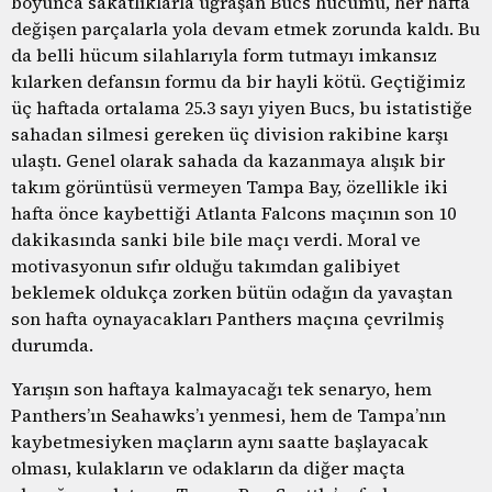
boyunca sakatlıklarla uğraşan Bucs hücumu, her hafta
değişen parçalarla yola devam etmek zorunda kaldı. Bu
da belli hücum silahlarıyla form tutmayı imkansız
kılarken defansın formu da bir hayli kötü. Geçtiğimiz
üç haftada ortalama 25.3 sayı yiyen Bucs, bu istatistiğe
sahadan silmesi gereken üç division rakibine karşı
ulaştı. Genel olarak sahada da kazanmaya alışık bir
takım görüntüsü vermeyen Tampa Bay, özellikle iki
hafta önce kaybettiği Atlanta Falcons maçının son 10
dakikasında sanki bile bile maçı verdi. Moral ve
motivasyonun sıfır olduğu takımdan galibiyet
beklemek oldukça zorken bütün odağın da yavaştan
son hafta oynayacakları Panthers maçına çevrilmiş
durumda.
Yarışın son haftaya kalmayacağı tek senaryo, hem
Panthers’ın Seahawks’ı yenmesi, hem de Tampa’nın
kaybetmesiyken maçların aynı saatte başlayacak
olması, kulakların ve odakların da diğer maçta