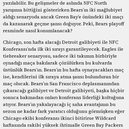
yazılabilir. Bu gelişmeler de aslında NFC North
yarışının bittiğini gösterirken Bears’ın iki mağlubiyet
aldığı senaryoda ancak Green Bay’e önündeki iki maçı
da kazanarak geçme şansı doğuyor. Peki, Bears playoff
resminde nasıl konumlanacak?
Chicago, son hafta alacağı Detroit galibiyeti ile NFC
Konferansı’nda ilk iki sırayı garantileyecek. Eagles ile
tiebreaker senaryosu, sadece iki takımın birbiriyle
oynadığı maça bakılarak çözülürken bu kulvarda
üstünlük Bears’ın. Bears’ın bu hafta oynayacakları maç
ise, kendilerini ilk sıraya atma şansı bulunduran bir
maç olucak. Bears’ın San Francisco deplasmanından
çıkaracağı galibiyet ve Detroit galibiyeti, başka hiçbir
sonuca bakmadan onları konferans liderliği koltuğuna
atıyor. Bears’ın yakalayacağı iç saha avantajının bu
sezon ne kadar fark yaratıcı olduğunu görmüşken eğer
Chicago ekibi konferansı ikinci bitirirse Wildcard
haftasında rakibi yüksek ihtimalle Green Bay Packers