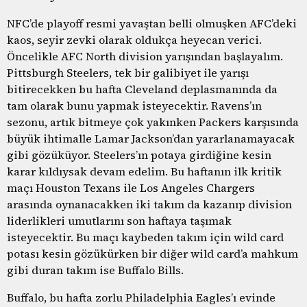
NFC’de playoff resmi yavaştan belli olmuşken AFC’deki
kaos, seyir zevki olarak oldukça heyecan verici.
Öncelikle AFC North division yarışından başlayalım.
Pittsburgh Steelers, tek bir galibiyet ile yarışı
bitirecekken bu hafta Cleveland deplasmanında da
tam olarak bunu yapmak isteyecektir. Ravens’ın
sezonu, artık bitmeye çok yakınken Packers karşısında
büyük ihtimalle Lamar Jackson’dan yararlanamayacak
gibi gözüküyor. Steelers’ın potaya girdiğine kesin
karar kıldıysak devam edelim. Bu haftanın ilk kritik
maçı Houston Texans ile Los Angeles Chargers
arasında oynanacakken iki takım da kazanıp division
liderlikleri umutlarını son haftaya taşımak
isteyecektir. Bu maçı kaybeden takım için wild card
potası kesin gözükürken bir diğer wild card’a mahkum
gibi duran takım ise Buffalo Bills.
Buffalo, bu hafta zorlu Philadelphia Eagles’ı evinde