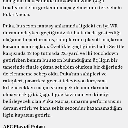
olduğunu da kesinlikle biliyorsunuzdur. Çoğu
finalistin de bu görkemli maça gelmesinin tek sebebi
Puka Nacua.
Puka, bu sezon fantasy anlamında ligdeki en iyi WR
durumundayken geçtiğimiz iki haftada da gösterdiği
olağanüstü performans, sahiplerinin playoff maçlarını
kazanmasını sağladı. Özellikle geçtiğimiz hafta Seattle
karşısında 12 top tutmada 225 yard ve iki touchdown
getirirken benim bu sezon bulunduğum üç ligin bir
tanesinde finale çıkma sebebim olurken bir diğerinde
de elenmeme sebep oldu. Puka’nın sahipleri ve
rakipleri, pazartesi gecesi televizyon karşısına
kitlenecekken maçın skoru pek de umurlarında
olmayacak gibi. Çoğu ligde kazananı ve ikinciyi
belirleyecek olan Puka Nacua, umarım performansını
devam ettirir ve bana sekiz sezondur kazanamadığım
ligin kupasını getirir…
AFC Playoff Potası