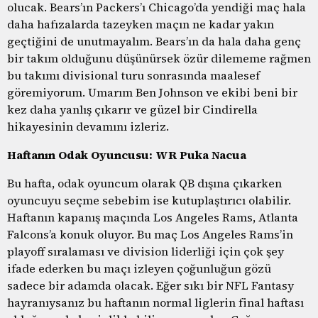
olucak. Bears’ın Packers’ı Chicago’da yendiği maç hala
daha hafızalarda tazeyken maçın ne kadar yakın
geçtiğini de unutmayalım. Bears’ın da hala daha genç
bir takım olduğunu düşünürsek özür dilememe rağmen
bu takımı divisional turu sonrasında maalesef
göremiyorum. Umarım Ben Johnson ve ekibi beni bir
kez daha yanlış çıkarır ve güzel bir Cindirella
hikayesinin devamını izleriz.
Haftanın Odak Oyuncusu: WR Puka Nacua
Bu hafta, odak oyuncum olarak QB dışına çıkarken
oyuncuyu seçme sebebim ise kutuplaştırıcı olabilir.
Haftanın kapanış maçında Los Angeles Rams, Atlanta
Falcons’a konuk oluyor. Bu maç Los Angeles Rams’in
playoff sıralaması ve division liderliği için çok şey
ifade ederken bu maçı izleyen çoğunluğun gözü
sadece bir adamda olacak. Eğer sıkı bir NFL Fantasy
hayranıysanız bu haftanın normal liglerin final haftası