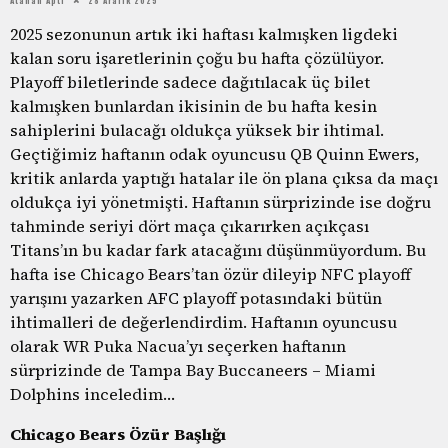
2025 sezonunun artık iki haftası kalmışken ligdeki
kalan soru işaretlerinin çoğu bu hafta çözülüyor.
Playoff biletlerinde sadece dağıtılacak üç bilet
kalmışken bunlardan ikisinin de bu hafta kesin
sahiplerini bulacağı oldukça yüksek bir ihtimal.
Geçtiğimiz haftanın odak oyuncusu QB Quinn Ewers,
kritik anlarda yaptığı hatalar ile ön plana çıksa da maçı
oldukça iyi yönetmişti. Haftanın sürprizinde ise doğru
tahminde seriyi dört maça çıkarırken açıkçası
Titans’ın bu kadar fark atacağını düşünmüyordum. Bu
hafta ise Chicago Bears’tan özür dileyip NFC playoff
yarışını yazarken AFC playoff potasındaki bütün
ihtimalleri de değerlendirdim. Haftanın oyuncusu
olarak WR Puka Nacua’yı seçerken haftanın
sürprizinde de Tampa Bay Buccaneers – Miami
Dolphins inceledim…
Chicago Bears Özür Başlığı