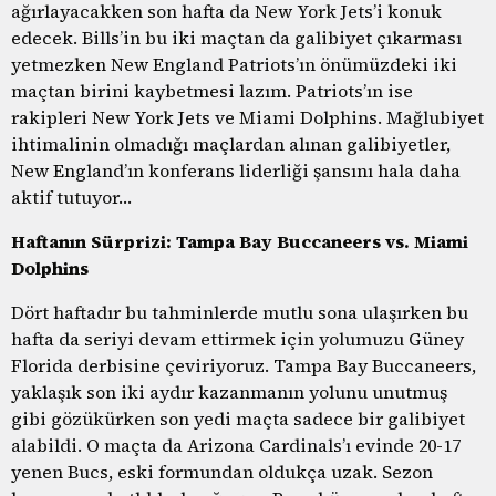
ağırlayacakken son hafta da New York Jets’i konuk
edecek. Bills’in bu iki maçtan da galibiyet çıkarması
yetmezken New England Patriots’ın önümüzdeki iki
maçtan birini kaybetmesi lazım. Patriots’ın ise
rakipleri New York Jets ve Miami Dolphins. Mağlubiyet
ihtimalinin olmadığı maçlardan alınan galibiyetler,
New England’ın konferans liderliği şansını hala daha
aktif tutuyor…
Haftanın Sürprizi: Tampa Bay Buccaneers vs. Miami
Dolphins
Dört haftadır bu tahminlerde mutlu sona ulaşırken bu
hafta da seriyi devam ettirmek için yolumuzu Güney
Florida derbisine çeviriyoruz. Tampa Bay Buccaneers,
yaklaşık son iki aydır kazanmanın yolunu unutmuş
gibi gözükürken son yedi maçta sadece bir galibiyet
alabildi. O maçta da Arizona Cardinals’ı evinde 20-17
yenen Bucs, eski formundan oldukça uzak. Sezon