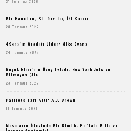
31 Temmuz 2026
Bir Hanedan, Bir Devrim, İki Kumar
28 Temmuz 2026
49ers’ın Aradığı Lider: Mike Evans
24 Temmuz 2026
Büyük Elma’nın Üvey Evladı: New York Jets ve
Bitmeyen Çile
23 Temmuz 2026
Patriots Zarı Attı: A.J. Brown
11 Temmuz 2026
Masaların Ötesinde Bir Kimlik: Buffalo Bills ve
İnancın Anatomisi