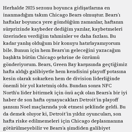
Herhalde 2025 sezonu boyunca gidişatlarına en
inanmadığım takım Chicago Bears olmuştur. Bears’ı
haftalar boyunca yere gömdüğüm zamanlar, haftanın
sürprizinde kaybeder dediğim yazılar, kaybetmeleri
üzerinden verdiğim tahminler ve daha fazlası. Bu
kadar yanlış olduğum bir konuyu hatırlayamıyorum
bile. Bunun için hem Bears’ın geleceğini yazacağım
başlıkta bütün Chicago şehrine de özrümü
gönderiyorum. Bears, Green Bay karşısında geçtiğimiz
hafta aldığı galibiyetle hem kendisini playoff potasına
kesin olarak sokarken hem de division liderliğinde
önemli bir yol katetmiş oldu. Bundan sonra NFC
North’u lider bitirmek için önü açık olan Bears’a bir iyi
haber de son hafta oynayacakları Detroit’in playoff
şansını Noel maçlarında yok etmesi şeklinde geldi. Bu
da demek oluyor ki, Detroit’in yıldız oyuncuları, son
hafta riske edilmemeleri için Chicago deplasmanına
götürülmeyebilir ve Bears’a şimdiden galibiyet