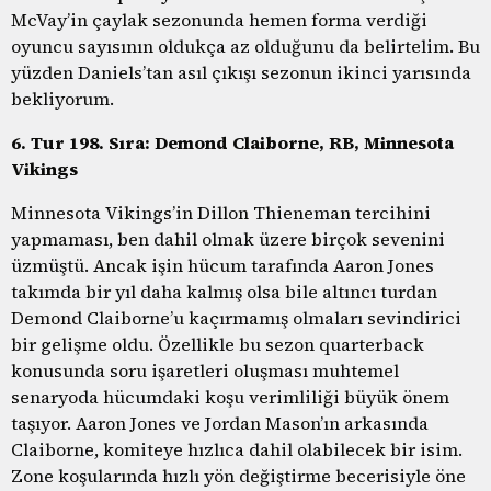
McVay’in çaylak sezonunda hemen forma verdiği
oyuncu sayısının oldukça az olduğunu da belirtelim. Bu
yüzden Daniels’tan asıl çıkışı sezonun ikinci yarısında
bekliyorum.
6. Tur 198. Sıra: Demond Claiborne, RB, Minnesota
Vikings
Minnesota Vikings’in Dillon Thieneman tercihini
yapmaması, ben dahil olmak üzere birçok sevenini
üzmüştü. Ancak işin hücum tarafında Aaron Jones
takımda bir yıl daha kalmış olsa bile altıncı turdan
Demond Claiborne’u kaçırmamış olmaları sevindirici
bir gelişme oldu. Özellikle bu sezon quarterback
konusunda soru işaretleri oluşması muhtemel
senaryoda hücumdaki koşu verimliliği büyük önem
taşıyor. Aaron Jones ve Jordan Mason’ın arkasında
Claiborne, komiteye hızlıca dahil olabilecek bir isim.
Zone koşularında hızlı yön değiştirme becerisiyle öne