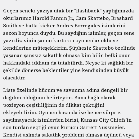
Geçen seneki yazıya ufak bir “flashback” yaptığımızda
okurlarımız Harold Fannin Jr., Cam Skattebo, Brashard
Smith ve hatta kicker Andres Borregales isimlerini
sezon boyunca duydu. Bu saydığım isimler, geçen sene
yazı dizisinin şanını kurtaran oyuncular oldu ve
kendilerine müteşekkirim. Şüphesiz Skattebo özelinde
yaşanan şanssız sakatlık olmasa kim bilir, belki onun
hakkındaki iddiam da tutabilirdi. Neyse ki sağlıklı bir
şekilde dönerse beklentiler yine kendisinden büyük
olacaktır.
Liste özelinde hücum ve savunma adına dengeli bir
dağılım olduğunu belirteyim. Buna bağlı olarak
pozisyon çeşitliliğinin de dikkat çektiğini
ekleyebilirim. Oyuncu bazında ise bence sürpriz
sayılmayacak isimlerden birisi, Kansas City Chiefs’in
son turdan seçtiği oyun kurucu Garrett Nussmeier.
Kendisi aslında sakatlık problemi olmasa üçüncü veya