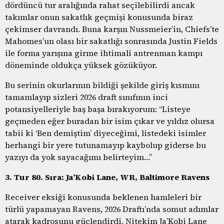
dördüncü tur aralığında rahat seçilebilirdi ancak
takımlar onun sakatlık geçmişi konusunda biraz
çekimser davrandı. Buna karşın Nussmeier’in, Chiefs’te
Mahomes’un olası bir sakatlığı sonrasında Justin Fields
ile forma yarışına girme ihtimali antrenman kampı
döneminde oldukça yüksek gözüküyor.
Bu serinin okurlarının bildiği şekilde giriş kısmını
tamamlayıp sizleri 2026 draft sınıfının inci
potansiyelleriyle baş başa bırakıyorum: “Listeye
geçmeden eğer buradan bir isim çıkar ve yıldız olursa
tabii ki ‘Ben demiştim’ diyeceğimi, listedeki isimler
herhangi bir yere tutunamayıp kaybolup giderse bu
yazıyı da yok sayacağımı belirteyim…”
3. Tur 80. Sıra: Ja’Kobi Lane, WR, Baltimore Ravens
Receiver eksiği konusunda beklenen hamleleri bir
türlü yapamayan Ravens, 2026 Draftı’nda somut adımlar
atarak kadrosunu güçlendirdi. Nitekim Ja’Kobi Lane