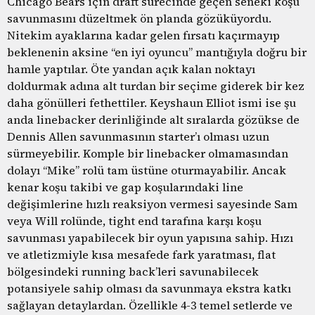
Chicago Bears için draft sürecinde geçen seneki koşu
savunmasını düzeltmek ön planda gözüküyordu.
Nitekim ayaklarına kadar gelen fırsatı kaçırmayıp
beklenenin aksine “en iyi oyuncu” mantığıyla doğru bir
hamle yaptılar. Öte yandan açık kalan noktayı
doldurmak adına alt turdan bir seçime giderek bir kez
daha gönülleri fethettiler. Keyshaun Elliot ismi ise şu
anda linebacker derinliğinde alt sıralarda gözükse de
Dennis Allen savunmasının starter’ı olması uzun
sürmeyebilir. Komple bir linebacker olmamasından
dolayı “Mike” rolü tam üstüne oturmayabilir. Ancak
kenar koşu takibi ve gap koşularındaki line
değişimlerine hızlı reaksiyon vermesi sayesinde Sam
veya Will rolünde, tight end tarafına karşı koşu
savunması yapabilecek bir oyun yapısına sahip. Hızı
ve atletizmiyle kısa mesafede fark yaratması, flat
bölgesindeki running back’leri savunabilecek
potansiyele sahip olması da savunmaya ekstra katkı
sağlayan detaylardan. Özellikle 4-3 temel setlerde ve