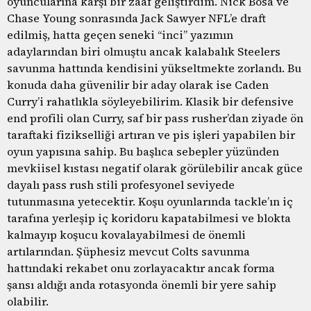
oyuncularına karşı bir zaaf geliştirdim. Nick Bosa ve
Chase Young sonrasında Jack Sawyer NFL’e draft
edilmiş, hatta geçen seneki “inci” yazımın
adaylarından biri olmuştu ancak kalabalık Steelers
savunma hattında kendisini yükseltmekte zorlandı. Bu
konuda daha güvenilir bir aday olarak ise Caden
Curry’i rahatlıkla söyleyebilirim. Klasik bir defensive
end profili olan Curry, saf bir pass rusher’dan ziyade ön
taraftaki fizikselliği artıran ve pis işleri yapabilen bir
oyun yapısına sahip. Bu başlıca sebepler yüzünden
mevkiisel kıstası negatif olarak görülebilir ancak güce
dayalı pass rush stili profesyonel seviyede
tutunmasına yetecektir. Koşu oyunlarında tackle’ın iç
tarafına yerleşip iç koridoru kapatabilmesi ve blokta
kalmayıp koşucu kovalayabilmesi de önemli
artılarından. Şüphesiz mevcut Colts savunma
hattındaki rekabet onu zorlayacaktır ancak forma
şansı aldığı anda rotasyonda önemli bir yere sahip
olabilir.