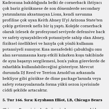
Kadrosuna bakıldığında belki de cornerback ihtiyacı
çok bariz gözükmese de son dönemlerde secondary
yatırımlarını aksatmayan Lions, kendi savunma
profiline çok uyan Keith Abney II’yi Arizona State’ten
çekip getirerek nefis bir iş yaptı. Kolejde cornerback
olarak izlesek de profesyonel seviyede defensive back
ve safety oynayabilecek potansiyele sahip olan Abney,
fiziksel özellikleri ve hızıyla çok yönlü kullanım
potansiyeli sunuyor. Kısa mesafedeki çabukluğu onu
alan savunmasına karşı etkili kılarken koşu takibinde
de aynı başarıyı sergilemesi, box’a yakın görevlerde de
rahatlıkla kullanılabileceğini gösteriyor. Mevcut
durumda DJ Reed ve Terrion Arnold’un arkasında
bekliyor gibi gözükse de dime package’larında veya
safety rotasyonlarında forma yükü sezon içerisinde
ciddi şekilde artacaktır.
5. Tur 166. Sıra: Keyshaun Elliot, LB, Chicago Bears