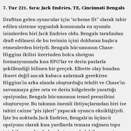
7. Tur 221. Sıra: Jack Endries, TE, Cincinnati Bengals
Drafttan gelen oyuncular için “scheme fit” olarak tabir
edilen sisteme uygunluk konusunda en uyumlu
isimlerden biri Jack Endries oldu. Bengals tarafından
draft edilmesi de bu terimin içini dolduran başlıca
etmenlerden biriydi. Bengals hücumunun Chase-
Higgins ikilisi üzerinden bolca shotgun
formasyonunda kısa RPO’lar ve derin paslarla
şekillendiği bilinen bir gerçek. Elbette olay bundan
ibaret değil ancak kabaca anlatmak gerekirse
Higgins’in arka alanda oluşturduğu tehdit ve Chase’in
savunmaya göre orta ve derin bölgelerde yarattığı
opsiyonlar, Bengals hücumunun temel prensibini
oluşturuyor. Bu takımın önemli ihtiyaçlarından biri ise
tabiri caizse “pis işleri” yapacak oyuncu eksikliğiydi.
İşte bu noktada Jack Endries, Bengals’ın üçüncü
opsiyonu olarak kısa yardlarda temasa rağmen topu