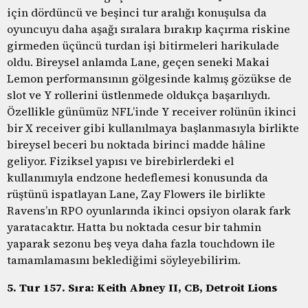
için dördüncü ve beşinci tur aralığı konuşulsa da
oyuncuyu daha aşağı sıralara bırakıp kaçırma riskine
girmeden üçüncü turdan işi bitirmeleri harikulade
oldu. Bireysel anlamda Lane, geçen seneki Makai
Lemon performansının gölgesinde kalmış gözükse de
slot ve Y rollerini üstlenmede oldukça başarılıydı.
Özellikle günümüz NFL’inde Y receiver rolünün ikinci
bir X receiver gibi kullanılmaya başlanmasıyla birlikte
bireysel beceri bu noktada birinci madde hâline
geliyor. Fiziksel yapısı ve birebirlerdeki el
kullanımıyla endzone hedeflemesi konusunda da
rüştünü ispatlayan Lane, Zay Flowers ile birlikte
Ravens’ın RPO oyunlarında ikinci opsiyon olarak fark
yaratacaktır. Hatta bu noktada cesur bir tahmin
yaparak sezonu beş veya daha fazla touchdown ile
tamamlamasını beklediğimi söyleyebilirim.
5. Tur 157. Sıra: Keith Abney II, CB, Detroit Lions