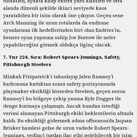
tutabilen, ayakta kalıp ekstra yard alabilen ve orta
alanda düzenli şekilde ikinci seviyede kaos
yaratabilen bir isim olarak öne çıkıyor. Geçen sene
Arch Manning ile uzun rotalarda da endzone
oyunlarının ilk hedeflerinden biri olan Endries’in,
benzer oyun yapısına sahip Joe Burrow ile neler
yapabileceğini görmek oldukça ilginç olacak.
7. Tur 224. Sıra: Robert Spears-Jennings, Safety,
Pittsburgh Steelers
Minkah Fitzpatrick’i takaslayıp Jalen Ramsey’i
kadrosuna kattıktan sonra safety pozisyonunda
playmaker eksikliği hisseden Steelers, geçen sezon
Ramsey’i bu bölgeye çekip yanına Kyle Dugger ile
denge kurmaya çalışmıştı. Ancak bundan istediği
verimi alamayan Pittsburgh ekibi beklentilerin altında
kaldı. Bu eksikliği gidermek adına offseason’da Jaquan
Brisker hamlesi gelse de uzun vadede Robert Spears-
Jennings, yedinci turdan ilaç gibi gelebilecek bir isim