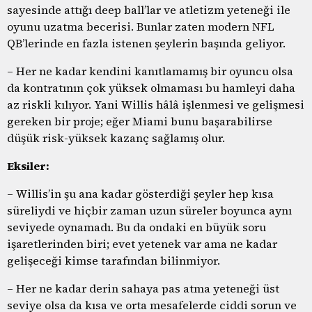
sayesinde attığı deep ball’lar ve atletizm yeteneği ile
oyunu uzatma becerisi. Bunlar zaten modern NFL
QB’lerinde en fazla istenen şeylerin başında geliyor.
– Her ne kadar kendini kanıtlamamış bir oyuncu olsa
da kontratının çok yüksek olmaması bu hamleyi daha
az riskli kılıyor. Yani Willis hâlâ işlenmesi ve gelişmesi
gereken bir proje; eğer Miami bunu başarabilirse
düşük risk-yüksek kazanç sağlamış olur.
Eksiler:
– Willis’in şu ana kadar gösterdiği şeyler hep kısa
süreliydi ve hiçbir zaman uzun süreler boyunca aynı
seviyede oynamadı. Bu da ondaki en büyük soru
işaretlerinden biri; evet yetenek var ama ne kadar
gelişeceği kimse tarafından bilinmiyor.
– Her ne kadar derin sahaya pas atma yeteneği üst
seviye olsa da kısa ve orta mesafelerde ciddi sorun ve