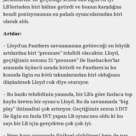
LB’lerinden biri hâline getirdi ve bunun karşılığını
kendi pozisyonunun en pahalı oyuncularından biri
olarak aldı.
Artılar:
– Lloyd’un Panthers savunmasına getireceği en büyük
artılardan biri “pressure” tehdidi olacaktır. Lloyd,
geçtiğimiz sezonu 25 “pressure” ile linebacker’lar
arasında üçüncü sırada bitirdi ve Panthers’ın bu
konuda ligin en kötü takımlarından biri olduğunu
düşünürsek Lloyd cuk diye oturuyor.
– Bu baskı tehdidinin yanında, bir LB’a göre fazlaca top
kaybı üreten bir oyuncu Lloyd. Bu da savunmada “big
play” ihtimalini çok artırıyor. Geçtiğimiz sezon 5 INT
ile ligin en fazla INT yapan LB oyuncusu oldu ki bu
sayı bir LB için gerçekten çok çok iyi.
– Hem koşu oyununda fiziksel olabilmesi hem de pas