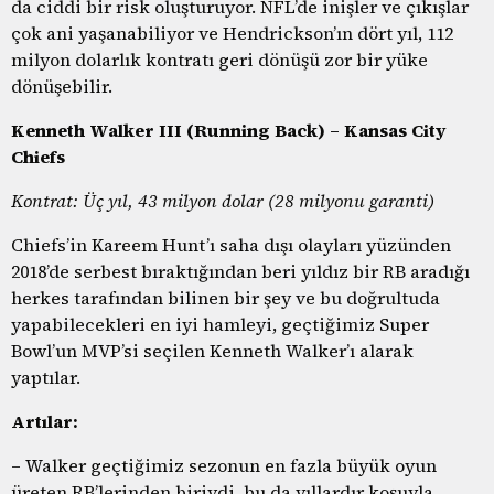
da ciddi bir risk oluşturuyor. NFL’de inişler ve çıkışlar
çok ani yaşanabiliyor ve Hendrickson’ın dört yıl, 112
milyon dolarlık kontratı geri dönüşü zor bir yüke
dönüşebilir.
Kenneth Walker III (Running Back) – Kansas City
Chiefs
Kontrat: Üç yıl, 43 milyon dolar (28 milyonu garanti)
Chiefs’in Kareem Hunt’ı saha dışı olayları yüzünden
2018’de serbest bıraktığından beri yıldız bir RB aradığı
herkes tarafından bilinen bir şey ve bu doğrultuda
yapabilecekleri en iyi hamleyi, geçtiğimiz Super
Bowl’un MVP’si seçilen Kenneth Walker’ı alarak
yaptılar.
Artılar:
– Walker geçtiğimiz sezonun en fazla büyük oyun
üreten RB’lerinden biriydi, bu da yıllardır koşuyla