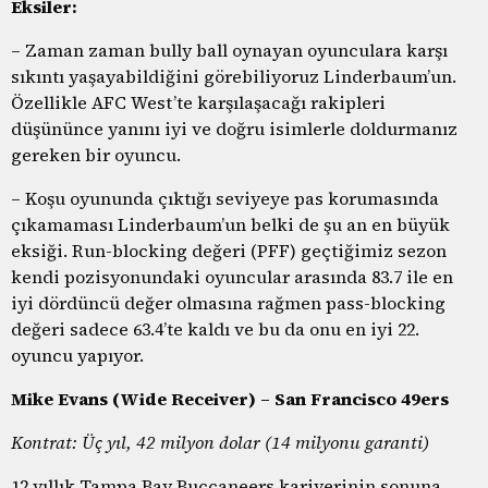
Eksiler:
– Zaman zaman bully ball oynayan oyunculara karşı
sıkıntı yaşayabildiğini görebiliyoruz Linderbaum’un.
Özellikle AFC West’te karşılaşacağı rakipleri
düşününce yanını iyi ve doğru isimlerle doldurmanız
gereken bir oyuncu.
– Koşu oyununda çıktığı seviyeye pas korumasında
çıkamaması Linderbaum’un belki de şu an en büyük
eksiği. Run-blocking değeri (PFF) geçtiğimiz sezon
kendi pozisyonundaki oyuncular arasında 83.7 ile en
iyi dördüncü değer olmasına rağmen pass-blocking
değeri sadece 63.4’te kaldı ve bu da onu en iyi 22.
oyuncu yapıyor.
Mike Evans (Wide Receiver) – San Francisco 49ers
Kontrat: Üç yıl, 42 milyon dolar (14 milyonu garanti)
12 yıllık Tampa Bay Buccaneers kariyerinin sonuna