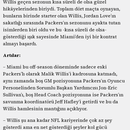
Willis geçen sezonun kısa süreli de olsa güzel
hikâyelerinden biriydi. Toplam dört maçta oynayan,
bunların birinde starter olan Willis, Jordan Love’ın
sakatlığı sırasında Packers’ın sezonunu ayakta tutan
isimlerden biri oldu ve bu -kısa süreli de olsa-
gösterdiği ışık sayesinde Miami’den iyi bir kontrat
almayı başardı.
Artılar:
– Miami bu off-season döneminde sadece eski
Packers’lı olarak Malik Willis’i kadrosuna katmadı,
aynı zamanda boş GM pozisyonuna Packers’ın Oyuncu
Personelinden Sorumlu Başkan Yardımcısı Jon-Eric
Sullivan’ı, boş Head Coach pozisyonuna ise Packers’ın
savunma koordinatörü Jeff Hafley’i getirdi ve bu da
Willis hamlesinin mantığını açıklıyor.
– Willis şu ana kadar NFL kariyerinde çok az şey
gösterdi ama en net gösterdiği şeyler kol gücü