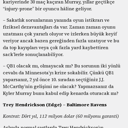
kariyerinde 30 maç kaçıran Murray, yıllar geçtikçe
“injury-prone” bir oyuncu hâline geliyor.
– Sakatlık sorunlarının yanında oyun istikrarı ve
fiziksel dezavantajları da var. Zaman zaman oyunu
uzatması çok yararlı oluyor ve izlerken büyük keyif
veriyor ancak bazen gereğinden fazla uzatıyor ve bu
da top kayıpları veya çok fazla yard kaybettiren
sack’lerle sonuçlanabiliyor.
– QB1 olacak mı, olmayacak mı? Bu sorunun iki yönlü
cevabı da Minnesota’yı krize sokabilir. Çünkü QB1
yaparsanız, 2 yıl önce 10. sıradan seçtiğiniz J.J.
McCarthy’nin gelişimi ne olacak? Yapmazsanız da
Kyler Murray bunu kabul edip kenarda oturacak mı?
Trey Hendrickson (Edge) – Baltimore Ravens
Kontrat: Dört yıl, 112 milyon dolar (60 milyonu garanti)
Aslında normal şartlarda Trey Hendrickson’ın