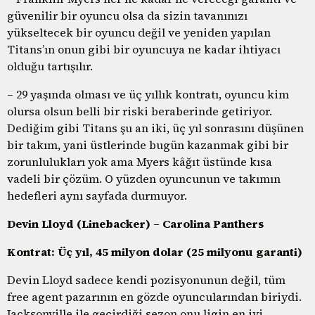
güvenilir bir oyuncu olsa da sizin tavanınızı
yükseltecek bir oyuncu değil ve yeniden yapılan
Titans’ın onun gibi bir oyuncuya ne kadar ihtiyacı
olduğu tartışılır.
– 29 yaşında olması ve üç yıllık kontratı, oyuncu kim
olursa olsun belli bir riski beraberinde getiriyor.
Dediğim gibi Titans şu an iki, üç yıl sonrasını düşünen
bir takım, yani üstlerinde bugün kazanmak gibi bir
zorunlulukları yok ama Myers kâğıt üstünde kısa
vadeli bir çözüm. O yüzden oyuncunun ve takımın
hedefleri aynı sayfada durmuyor.
Devin Lloyd (Linebacker) – Carolina Panthers
Kontrat: Üç yıl, 45 milyon dolar (25 milyonu garanti)
Devin Lloyd sadece kendi pozisyonunun değil, tüm
free agent pazarının en gözde oyuncularından biriydi.
Jacksonville ile geçirdiği sezon onu ligin en iyi