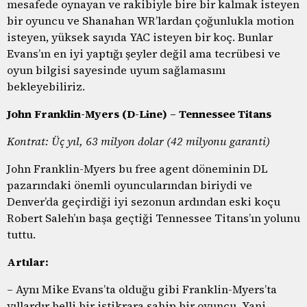
mesafede oynayan ve rakibiyle bire bir kalmak isteyen
bir oyuncu ve Shanahan WR’lardan çoğunlukla motion
isteyen, yüksek sayıda YAC isteyen bir koç. Bunlar
Evans’ın en iyi yaptığı şeyler değil ama tecrübesi ve
oyun bilgisi sayesinde uyum sağlamasını
bekleyebiliriz.
John Franklin-Myers (D-Line) – Tennessee Titans
Kontrat: Üç yıl, 63 milyon dolar (42 milyonu garanti)
John Franklin-Myers bu free agent döneminin DL
pazarındaki önemli oyuncularından biriydi ve
Denver’da geçirdiği iyi sezonun ardından eski koçu
Robert Saleh’ın başa geçtiği Tennessee Titans’ın yolunu
tuttu.
Artılar:
– Aynı Mike Evans’ta olduğu gibi Franklin-Myers’ta
yıllardır belli bir istikrara sahip bir oyuncu. Yani