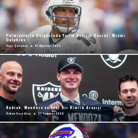
Palmiyelerin Gölgesinde Yarım Asırlık Hasret: Miami
Dolphins
Onur Çalışkan
01 Ağustos 2026
Kubiak, Mendoza ve Yeni Bir Kimlik Arayışı
Özhan Sarp Ataç
31 Temmuz 2026