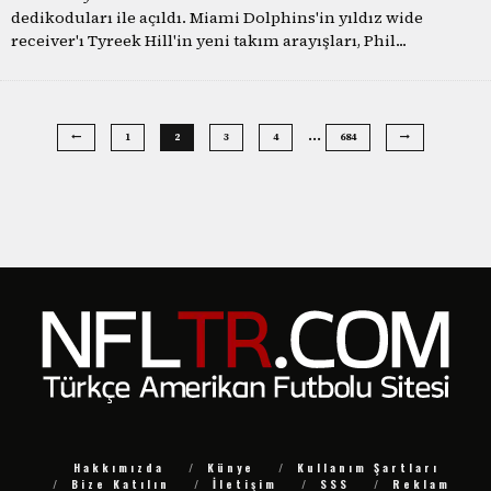
dedikoduları ile açıldı. Miami Dolphins'in yıldız wide
receiver'ı Tyreek Hill'in yeni takım arayışları, Phil
...
…
1
2
3
4
684
Hakkımızda
Künye
Kullanım Şartları
Bize Katılın
İletişim
SSS
Reklam