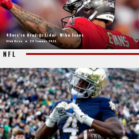
49ers’ın Aradığı Lider: Mike Evans
Ufuk Kırca
24 Temmuz 2026
NFL