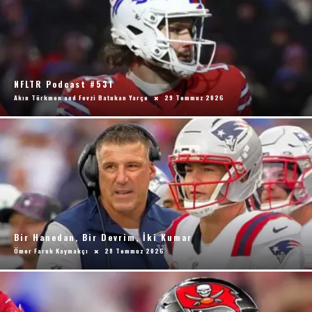
NFLTR Podcast #531
Akın Türkmen
and
Fevzi Batukan Yarçe
29 Temmuz 2026
Bir Hanedan, Bir Devrim, İki Kumar
Ömer Faruk Kaymakçı
28 Temmuz 2026