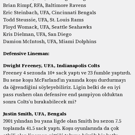
Brian Rimpf, RFA, Baltimore Ravens
Eric Steinbach, UFA, Cincinnati Bengals
Todd Steussie, UFA, St. Louis Rams
Floyd Womack, UFA, Seattle Seahawks
Kris Dielman, UFA, San Diego
Damion McIntosh, UFA, Miami Dolphins
Defensive Lineman:
Dwight Freeney, UFA, Indianapolis Colts
Freeney 4 sezonda 10+ sack yaptı ve 23 fumble yaptırdı.
Bu sene koşu McFarland’ın yanında koşu durdurmayı
da öğrendiğini söyleyebiliriz. Ligin belki de en iyi
pass rusherı olan defensive end şampiyon olduktan
sonra Colts’u bırakabilecek mi?
Justin Smith, UFA, Bengals
2001 yılından bu yana ligde olan Smith bu sezon 7.5
toplamda 41.5 sack yaptı. Koşu oyunlarında da çok