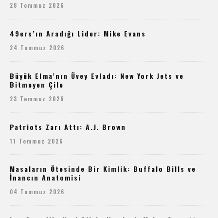
28 Temmuz 2026
49ers’ın Aradığı Lider: Mike Evans
24 Temmuz 2026
Büyük Elma’nın Üvey Evladı: New York Jets ve
Bitmeyen Çile
23 Temmuz 2026
Patriots Zarı Attı: A.J. Brown
11 Temmuz 2026
Masaların Ötesinde Bir Kimlik: Buffalo Bills ve
İnancın Anatomisi
04 Temmuz 2026