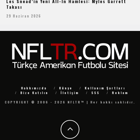
Les Snead’in Yeni All-In Hamlesi: Myles Garrett
Takası
29 Haziran 2026
Hakkımızda
Künye
Kullanım Şartları
Bize Katılın
İletişim
SSS
Reklam
COPYRIGHT © 2006 - 2026 NFLTR™ | Her hakkı saklıdır.