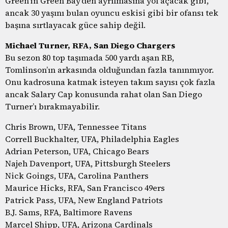
Green’in Green Bay’den ayrılmasına yol açacak gibi,
ancak 30 yaşını bulan oyuncu eskisi gibi bir ofansı tek
başına sırtlayacak güce sahip değil.
Michael Turner, RFA, San Diego Chargers
Bu sezon 80 top taşımada 500 yardı aşan RB,
Tomlinson’ın arkasında olduğundan fazla tanınmıyor.
Onu kadrosuna katmak isteyen takım sayısı çok fazla
ancak Salary Cap konusunda rahat olan San Diego
Turner’ı bırakmayabilir.
Chris Brown, UFA, Tennessee Titans
Correll Buckhalter, UFA, Philadelphia Eagles
Adrian Peterson, UFA, Chicago Bears
Najeh Davenport, UFA, Pittsburgh Steelers
Nick Goings, UFA, Carolina Panthers
Maurice Hicks, RFA, San Francisco 49ers
Patrick Pass, UFA, New England Patriots
B.J. Sams, RFA, Baltimore Ravens
Marcel Shipp, UFA, Arizona Cardinals