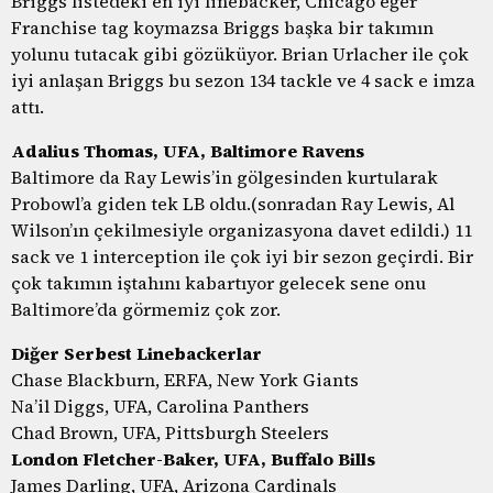
Briggs listedeki en iyi linebacker, Chicago eğer
Franchise tag koymazsa Briggs başka bir takımın
yolunu tutacak gibi gözüküyor. Brian Urlacher ile çok
iyi anlaşan Briggs bu sezon 134 tackle ve 4 sack e imza
attı.
Adalius Thomas, UFA, Baltimore Ravens
Baltimore da Ray Lewis’in gölgesinden kurtularak
Probowl’a giden tek LB oldu.(sonradan Ray Lewis, Al
Wilson’ın çekilmesiyle organizasyona davet edildi.) 11
sack ve 1 interception ile çok iyi bir sezon geçirdi. Bir
çok takımın iştahını kabartıyor gelecek sene onu
Baltimore’da görmemiz çok zor.
Diğer Serbest Linebackerlar
Chase Blackburn, ERFA, New York Giants
Na’il Diggs, UFA, Carolina Panthers
Chad Brown, UFA, Pittsburgh Steelers
London Fletcher-Baker, UFA, Buffalo Bills
James Darling, UFA, Arizona Cardinals